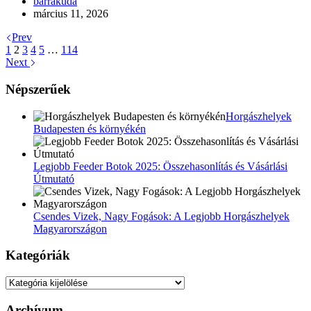
barrakuda
március 11, 2026
Prev
1
2
3
4
5
…
114
Next
Népszerűek
Horgászhelyek
Budapesten és környékén
Legjobb Feeder Botok 2025: Összehasonlítás és Vásárlási
Útmutató
Csendes Vizek, Nagy Fogások: A Legjobb Horgászhelyek
Magyarországon
Kategóriák
Kategóriák
Archívum