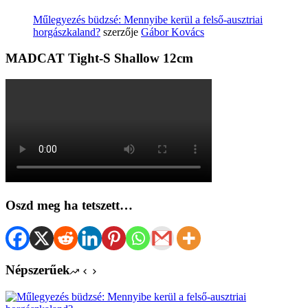
Műlegyezés büdzsé: Mennyibe kerül a felső-ausztriai
horgászkaland?
szerzője
Gábor Kovács
MADCAT Tight-S Shallow 12cm
Oszd meg ha tetszett…
Népszerűek