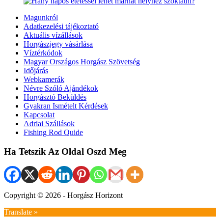
Magunkról
Adatkezelési tájékoztató
Aktuális vízállások
Horgászjegy vásárlása
Víztérkódok
Magyar Országos Horgász Szövetség
Időjárás
Webkamerák
Névre Szóló Ajándékok
Horgásztó Beküldés
Gyakran Ismételt Kérdések
Kapcsolat
Adriai Szállások
Fishing Rod Quide
Ha Tetszik Az Oldal Oszd Meg
Copyright © 2026 - Horgász Horizont
Translate »