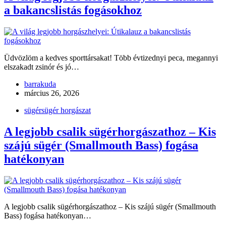
a bakancslistás fogásokhoz
Üdvözlöm a kedves sporttársakat! Több évtizednyi peca, megannyi
elszakadt zsinór és jó…
barrakuda
március 26, 2026
sügér
sügér horgászat
A legjobb csalik sügérhorgászathoz – Kis
szájú sügér (Smallmouth Bass) fogása
hatékonyan
A legjobb csalik sügérhorgászathoz – Kis szájú sügér (Smallmouth
Bass) fogása hatékonyan…