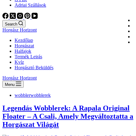
Adriai Szállások
Search
Horgász Horizont
Kezdőlap
Horgászat
Halfajok
Termék Leirás
Kvíz
Horgásztó Beküldés
Horgász Horizont
Menu
wobbler
wobblerek
Legendás Wobblerek: A Rapala Original
Floater – A Csali, Amely Megváltoztatta a
Horgászat Világát