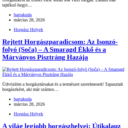
tajtékzó hegyi…
barrakuda
március 28, 2026
Horgász Helyek
Rejtett Horgászparadicsom: Az Isonzó-
folyó (Soča) – A Smaragd Ékkő és a
Márványos Pisztráng Hazája
Üdvözlöm a horgásztársakat és a természet szerelmeseit! Tapasztalt
horgászként, aki már számos…
barrakuda
március 28, 2026
Horgász Helyek
A világ legjobb horgászhelyei: Útikalauz