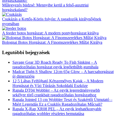
Műlegyezés büdzsé: Mennyibe kerül a felső-ausztriai
horgászkaland?
Csukázás a Kettős-Körös folyón: A ragadozók királynőjének
nyomában
A feeder botos horgászat: A modern pontyhorgászat királya
Bolognai Botos Horgászat: A Finomszerelékes Műfaj Királya
Legutóbbi bejegyzések
Savage Gear 3D Roach Ready To Fish Sinking – A
ragadozóhalas horgászat egyik legélethűbb gumihala
Madcat Tight-S Shallow 12cm 65g Glow – A harcsahorgászat
új dimenziója
12,5 Lábas Felfújható Kétszemélyes Kajak – A Modern
Horgászat és Vízi Túrázás Sokoldalú Eszköze
Rapala DT04 Wobbler – Az egyik legeredményesebb
sekélyre törő crankbait ragadozóhalas horgászathoz
Rapala Jointed 13 cm Wobbler Teszt és Szakértői Útmutató –
Miért Legendás Ez a Csuklós Ragadozóhalas Műcsali?
Rapala X-Rap XR08 PEL – Az egyik leghatékonyabb
ragadozóhalas wobbler részletes bemutatása