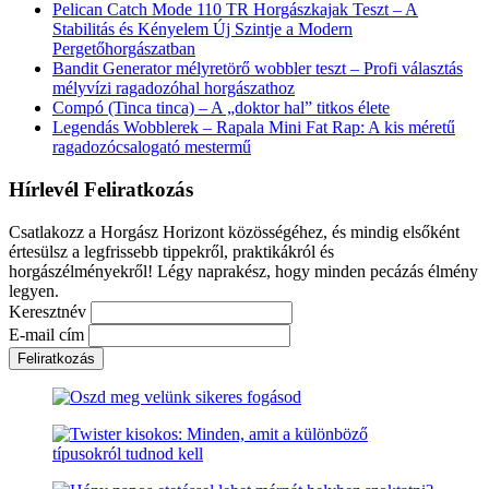
Pelican Catch Mode 110 TR Horgászkajak Teszt – A
Stabilitás és Kényelem Új Szintje a Modern
Pergetőhorgászatban
Bandit Generator mélyretörő wobbler teszt – Profi választás
mélyvízi ragadozóhal horgászathoz
Compó (Tinca tinca) – A „doktor hal” titkos élete
Legendás Wobblerek – Rapala Mini Fat Rap: A kis méretű
ragadozócsalogató mestermű
Hírlevél Feliratkozás
Csatlakozz a Horgász Horizont közösségéhez, és mindig elsőként
értesülsz a legfrissebb tippekről, praktikákról és
horgászélményekről! Légy naprakész, hogy minden pecázás élmény
legyen.
Keresztnév
E-mail cím