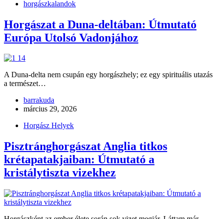
horgászkalandok
Horgászat a Duna-deltában: Útmutató
Európa Utolsó Vadonjához
A Duna-delta nem csupán egy horgászhely; ez egy spirituális utazás
a természet…
barrakuda
március 29, 2026
Horgász Helyek
Pisztránghorgászat Anglia titkos
krétapatakjaiban: Útmutató a
kristálytiszta vizekhez
Horgászként az ember élete során sok vizet megjár. Láttam már