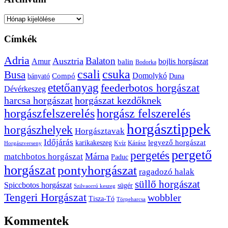
Archívum
Címkék
Adria
Balaton
Ausztria
Amur
bojlis horgászat
balin
Bodorka
csuka
csali
Busa
Domolykó
bányató
Compó
Duna
etetőanyag
feederbotos horgászat
Dévérkeszeg
harcsa horgászat
horgászat kezdőknek
horgászfelszerelés
horgász felszerelés
horgásztippek
horgászhelyek
Horgásztavak
Időjárás
karikakeszeg
legyező horgászat
Kárász
Kvíz
Horgászverseny
pergető
pergetés
Márna
matchbotos horgászat
Paduc
horgászat
pontyhorgászat
ragadozó halak
süllő horgászat
Spiccbotos horgászat
sügér
Szilvaorrú keszeg
Tengeri Horgászat
wobbler
Tisza-Tó
Törpeharcsa
Kommentek