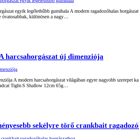
ászat egyik legélethűbb gumihala A modern ragadozóhalas horgászat 
gyre óvatosabbak, különösen a nagy…
A harcsahorgászat új dimenziója
iója A modern harcsahorgászat világában egyre nagyobb szerepet kapn
Madcat Tight-S Shallow 12cm 65g…
ényesebb sekélyre törő crankbait ragadozó