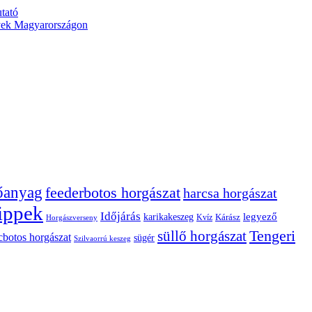
tató
yek Magyarországon
tőanyag
feederbotos horgászat
harcsa horgászat
ippek
Időjárás
karikakeszeg
legyező
Kárász
Kvíz
Horgászverseny
Tengeri
süllő horgászat
cbotos horgászat
sügér
Szilvaorrú keszeg