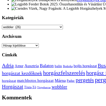
Kategóriák
Kategóriák
Archívum
Archívum
Címkék
Adria
Bus
Balaton
Ausztria
Amur
bojlis horgászat
balin
Bodorka
horgászfelszerelés
horgász 
horgászat kezdőknek
perg
pergetés
Márna
matchbotos horgászat
horgászat
Paduc
Horgászat
wobbler
Tisza-Tó
Törpeharcsa
Kommentek