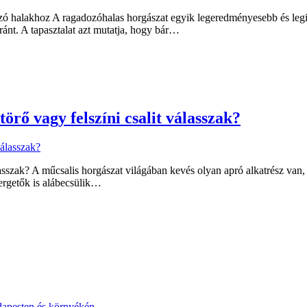
ó halakhoz A ragadozóhalas horgászat egyik legeredményesebb és legi
ránt. A tapasztalat azt mutatja, hogy bár…
örő vagy felszíni csalit válasszak?
lasszak? A műcsalis horgászat világában kevés olyan apró alkatrész van, 
pergetők is alábecsülik…
apesten és környékén