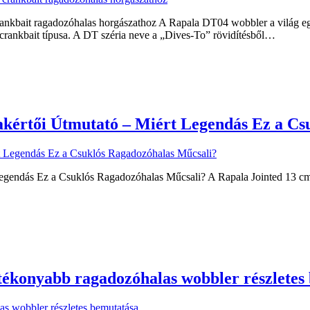
nkbait ragadozóhalas horgászathoz A Rapala DT04 wobbler a világ eg
 crankbait típusa. A DT széria neve a „Dives-To” rövidítésből…
akértői Útmutató – Miért Legendás Ez a C
egendás Ez a Csuklós Ragadozóhalas Műcsali? A Rapala Jointed 13 cm –
ékonyabb ragadozóhalas wobbler részletes