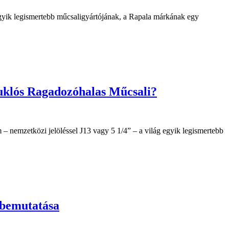
yik legismertebb műcsaligyártójának, a Rapala márkának egy
suklós Ragadozóhalas Műcsali?
 nemzetközi jelöléssel J13 vagy 5 1/4” – a világ egyik legismertebb
 bemutatása