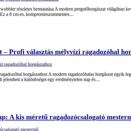
bler részletes bemutatása A modern pergetőhorgászat világában kevés 
. Ez a 8 cm-es, kompromisszummentes…
 – Profi választás mélyvízi ragadozóhal ho
 ragadozóhal horgászathoz A modern ragadozóhalas horgászat egyik legfo
li jelentheti a különbséget egy eredménytelen nap és…
p: A kis méretű ragadozócsalogató mester