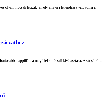
olyan műcsali létezik, amely annyira legendássá vált volna a
rgászathoz
ntosabb alappillére a megfelelő műcsali kiválasztása. Akár süllőre,
mű