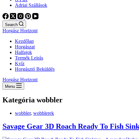
Adriai Szállások
Search
Horgász Horizont
Kezdőlap
Horgászat
Halfajok
Termék Leirás
Kvíz
Horgásztó Beküldés
Horgász Horizont
Menu
Kategória
wobbler
wobbler
,
wobblerek
Savage Gear 3D Roach Ready To Fish Sinki