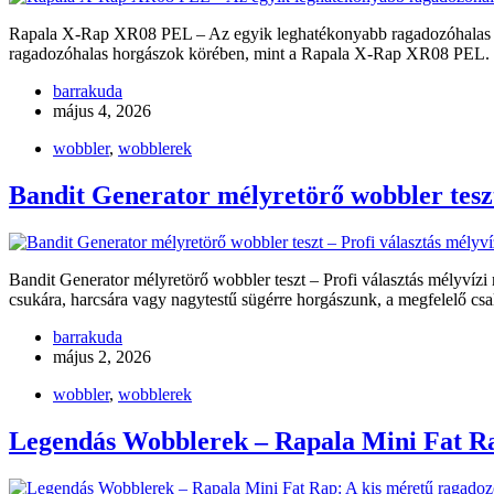
Rapala X-Rap XR08 PEL – Az egyik leghatékonyabb ragadozóhalas wob
ragadozóhalas horgászok körében, mint a Rapala X-Rap XR08 PEL
barrakuda
május 4, 2026
wobbler
,
wobblerek
Bandit Generator mélyretörő wobbler teszt
Bandit Generator mélyretörő wobbler teszt – Profi választás mélyvízi
csukára, harcsára vagy nagytestű sügérre horgászunk, a megfelelő csa
barrakuda
május 2, 2026
wobbler
,
wobblerek
Legendás Wobblerek – Rapala Mini Fat Ra