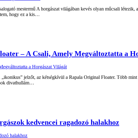
logató mestermű A horgászat világában kevés olyan műcsali létezik, 
etem, hogy ez a kis…
oater – A Csali, Amely Megváltoztatta a Ho
 „ikonikus” jelzőt, az kétségkívül a Rapala Original Floater. Több min
 sok divathullám…
orgászok kedvencei ragadozó halakhoz