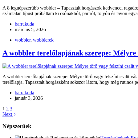
A 8 legnépszerűbb wobbler – Tapasztalt horgászok kedvencei ragadoz
számtalan típust próbáltam ki csónakból, partról, folyón és tavon egya
barrakuda
március 5, 2026
wobbler
,
wobblerek
A wobbler terelőlapjának szerepe: Mélyre t
A wobbler terelőlapjának szerepe: Mélyre törő vagy felszíni csalit vá
terelőlapja. Tapasztalt horgászként sokszor látom, hogy még rutinos 
barrakuda
január 3, 2026
1
2
3
Next
Népszerűek
Horgászhelyek Bud