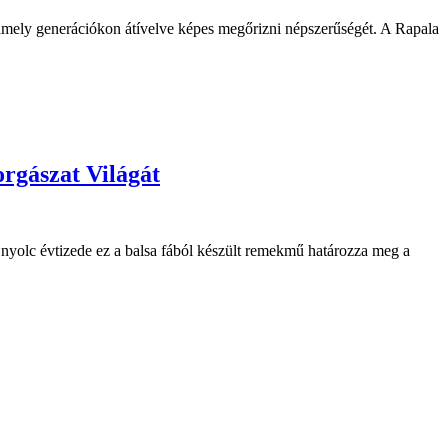
amely generációkon átívelve képes megőrizni népszerűségét. A Rapala
rgászat Világát
t nyolc évtizede ez a balsa fából készült remekmű határozza meg a