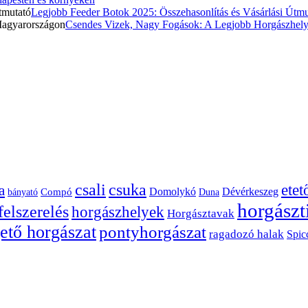
Legjobb Feeder Botok 2025: Összehasonlítás és Vásárlási Útmu
Csendes Vizek, Nagy Fogások: A Legjobb Horgászhel
csuka
csali
ete
a
Dévérkeszeg
Domolykó
bányató
Compó
Duna
horgászt
felszerelés
horgászhelyek
Horgásztavak
ető horgászat
pontyhorgászat
ragadozó halak
Spic