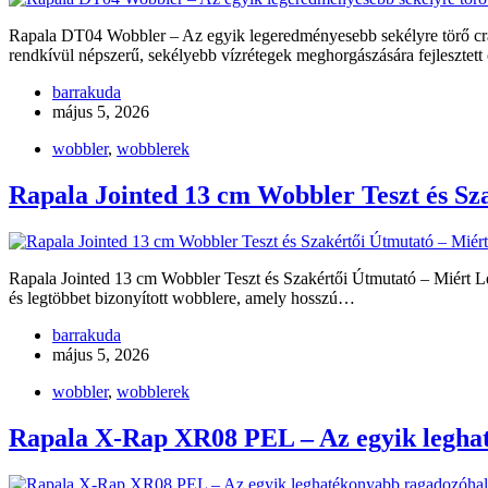
Rapala DT04 Wobbler – Az egyik legeredményesebb sekélyre törő cra
rendkívül népszerű, sekélyebb vízrétegek meghorgászására fejlesztett
barrakuda
május 5, 2026
wobbler
,
wobblerek
Rapala Jointed 13 cm Wobbler Teszt és Sz
Rapala Jointed 13 cm Wobbler Teszt és Szakértői Útmutató – Miért L
és legtöbbet bizonyított wobblere, amely hosszú…
barrakuda
május 5, 2026
wobbler
,
wobblerek
Rapala X-Rap XR08 PEL – Az egyik leghat