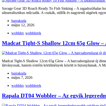
Savage Gear 3D Roach Ready To Fish Sinking – A ragadozóhalas horg
ultrarealisztikus műcsalik. A csukák, süllők és nagytestű sügérek e
barrakuda
május 12, 2026
wobbler
,
wobblerek
Madcat Tight-S Shallow 12cm 65g Glow – 
Madcat Tight-S Shallow 12cm 65g Glow – A harcsahorgászat új dimenz
látványosak, hanem extrém körülmények között is bizonyítanak. A 
barrakuda
május 7, 2026
wobbler
,
wobblerek
Rapala DT04 Wobbler – Az egyik legeredm