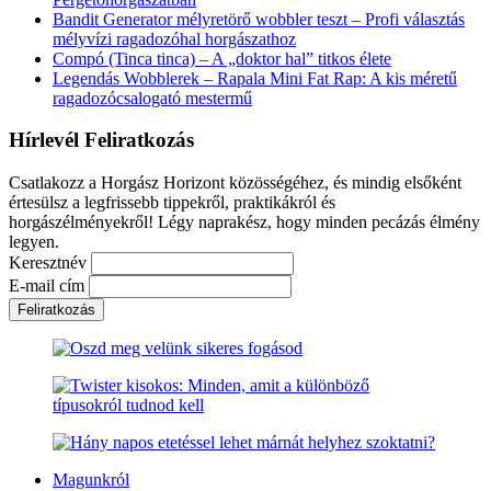
Bandit Generator mélyretörő wobbler teszt – Profi választás
mélyvízi ragadozóhal horgászathoz
Compó (Tinca tinca) – A „doktor hal” titkos élete
Legendás Wobblerek – Rapala Mini Fat Rap: A kis méretű
ragadozócsalogató mestermű
Hírlevél Feliratkozás
Csatlakozz a Horgász Horizont közösségéhez, és mindig elsőként
értesülsz a legfrissebb tippekről, praktikákról és
horgászélményekről! Légy naprakész, hogy minden pecázás élmény
legyen.
Keresztnév
E-mail cím
Magunkról