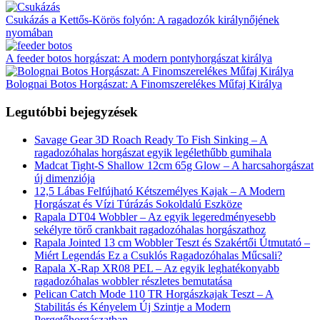
Csukázás a Kettős-Körös folyón: A ragadozók királynőjének
nyomában
A feeder botos horgászat: A modern pontyhorgászat királya
Bolognai Botos Horgászat: A Finomszerelékes Műfaj Királya
Legutóbbi bejegyzések
Savage Gear 3D Roach Ready To Fish Sinking – A
ragadozóhalas horgászat egyik legélethűbb gumihala
Madcat Tight-S Shallow 12cm 65g Glow – A harcsahorgászat
új dimenziója
12,5 Lábas Felfújható Kétszemélyes Kajak – A Modern
Horgászat és Vízi Túrázás Sokoldalú Eszköze
Rapala DT04 Wobbler – Az egyik legeredményesebb
sekélyre törő crankbait ragadozóhalas horgászathoz
Rapala Jointed 13 cm Wobbler Teszt és Szakértői Útmutató –
Miért Legendás Ez a Csuklós Ragadozóhalas Műcsali?
Rapala X-Rap XR08 PEL – Az egyik leghatékonyabb
ragadozóhalas wobbler részletes bemutatása
Pelican Catch Mode 110 TR Horgászkajak Teszt – A
Stabilitás és Kényelem Új Szintje a Modern
Pergetőhorgászatban