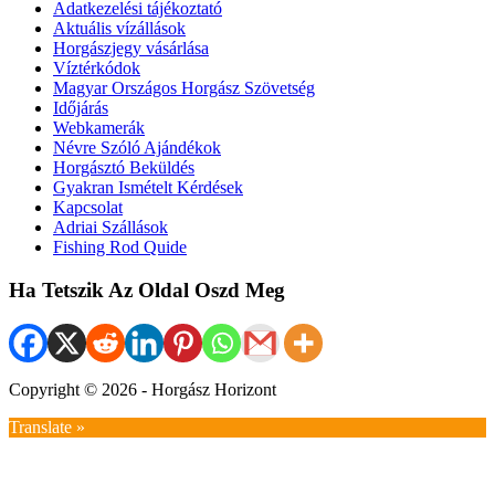
Adatkezelési tájékoztató
Aktuális vízállások
Horgászjegy vásárlása
Víztérkódok
Magyar Országos Horgász Szövetség
Időjárás
Webkamerák
Névre Szóló Ajándékok
Horgásztó Beküldés
Gyakran Ismételt Kérdések
Kapcsolat
Adriai Szállások
Fishing Rod Quide
Ha Tetszik Az Oldal Oszd Meg
Copyright © 2026 - Horgász Horizont
Translate »