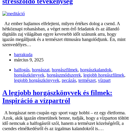
stresszoldó tevékenység
Az ember hajlamos elfelejteni, milyen értékes dolog a csend. A
hétköznapi rohanásban, a véget nem érő feladatok és az állandó
digitális zaj világában egyre kevesebb időt szánunk arra, hogy
igazán megálljunk és a természet ritmusára hangolódjunk. Én, mint
szenvedélyes…
barrakuda
március 9, 2025
halfogás
,
horgászat
,
horgászfilmek
,
horgászkalandok
,
horgászkönyvek
,
horgászmódszerek
,
legjobb horgászfilmek
,
legjobb horgászkönyvek
,
pecázás
,
természet
,
vízpart
A legjobb horgászkönyvek és filmek:
Inspiráció a vízpartról
A horgászat nem csupán egy sport vagy hobbi – ez egy életforma.
Azok, akik igazán elmerülnek benne, tudják, hogy a vízparton töltött
idő nemcsak a halfogásról szól, hanem a természet közelségéről, a
csendes elmélkedésről és az izgalmas kalandokról is.…