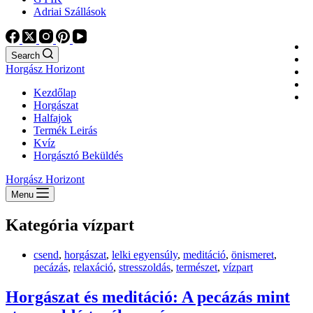
Adriai Szállások
Search
Horgász Horizont
Kezdőlap
Horgászat
Halfajok
Termék Leirás
Kvíz
Horgásztó Beküldés
Horgász Horizont
Menu
Kategória
vízpart
csend
,
horgászat
,
lelki egyensúly
,
meditáció
,
önismeret
,
pecázás
,
relaxáció
,
stresszoldás
,
természet
,
vízpart
Horgászat és meditáció: A pecázás mint