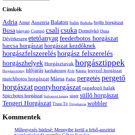
Címkék
Adria
Balaton
Ausztria
Amur
bojlis horgászat
balin
Bodorka
csuka
csali
Busa
Domolykó
bányató
Compó
Duna
etetőanyag
feederbotos horgászat
Dévérkeszeg
harcsa horgászat
horgászat kezdőknek
horgászfelszerelés
horgász felszerelés
horgásztippek
horgászhelyek
Horgásztavak
Időjárás
karikakeszeg
legyező horgászat
Kárász
Kvíz
Horgászverseny
pergető
pergetés
Márna
matchbotos horgászat
Paduc
horgászat
pontyhorgászat
ragadozó halak
süllő horgászat
Spiccbotos horgászat
sügér
Szilvaorrú keszeg
Tengeri Horgászat
wobbler
Tisza-Tó
Törpeharcsa
Kommentek
Műlegyezés büdzsé: Mennyibe kerül a felső-ausztriai