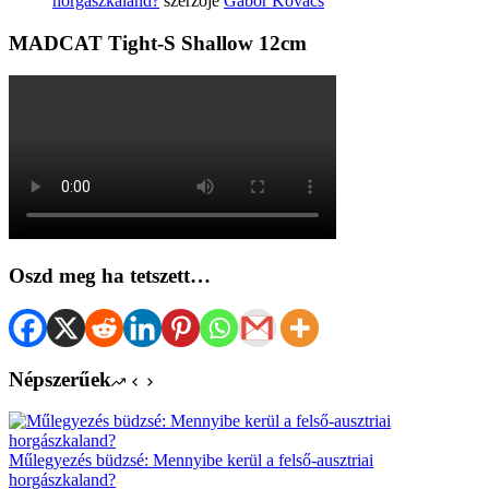
horgászkaland?
szerzője
Gábor Kovács
MADCAT Tight-S Shallow 12cm
Oszd meg ha tetszett…
Népszerűek
Műlegyezés büdzsé: Mennyibe kerül a felső-ausztriai
horgászkaland?