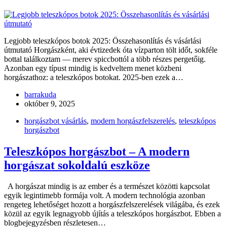
Legjobb teleszkópos botok 2025: Összehasonlítás és vásárlási
útmutató Horgászként, aki évtizedek óta vízparton tölt időt, sokféle
bottal találkoztam — merev spiccbottól a több részes pergetőig.
Azonban egy típust mindig is kedveltem menet közbeni
horgászathoz: a teleszkópos botokat. 2025-ben ezek a…
barrakuda
október 9, 2025
horgászbot vásárlás
,
modern horgászfelszerelés
,
teleszkópos
horgászbot
Teleszkópos horgászbot – A modern
horgászat sokoldalú eszköze
A horgászat mindig is az ember és a természet közötti kapcsolat
egyik legintimebb formája volt. A modern technológia azonban
rengeteg lehetőséget hozott a horgászfelszerelések világába, és ezek
közül az egyik legnagyobb újítás a teleszkópos horgászbot. Ebben a
blogbejegyzésben részletesen…