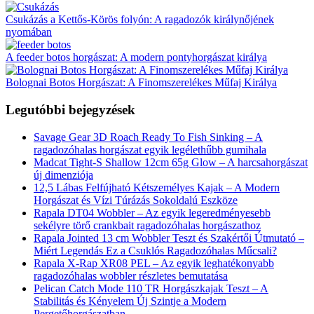
Csukázás a Kettős-Körös folyón: A ragadozók királynőjének
nyomában
A feeder botos horgászat: A modern pontyhorgászat királya
Bolognai Botos Horgászat: A Finomszerelékes Műfaj Királya
Legutóbbi bejegyzések
Savage Gear 3D Roach Ready To Fish Sinking – A
ragadozóhalas horgászat egyik legélethűbb gumihala
Madcat Tight-S Shallow 12cm 65g Glow – A harcsahorgászat
új dimenziója
12,5 Lábas Felfújható Kétszemélyes Kajak – A Modern
Horgászat és Vízi Túrázás Sokoldalú Eszköze
Rapala DT04 Wobbler – Az egyik legeredményesebb
sekélyre törő crankbait ragadozóhalas horgászathoz
Rapala Jointed 13 cm Wobbler Teszt és Szakértői Útmutató –
Miért Legendás Ez a Csuklós Ragadozóhalas Műcsali?
Rapala X-Rap XR08 PEL – Az egyik leghatékonyabb
ragadozóhalas wobbler részletes bemutatása
Pelican Catch Mode 110 TR Horgászkajak Teszt – A
Stabilitás és Kényelem Új Szintje a Modern
Pergetőhorgászatban