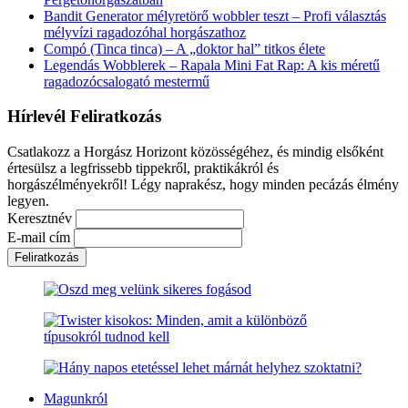
Bandit Generator mélyretörő wobbler teszt – Profi választás
mélyvízi ragadozóhal horgászathoz
Compó (Tinca tinca) – A „doktor hal” titkos élete
Legendás Wobblerek – Rapala Mini Fat Rap: A kis méretű
ragadozócsalogató mestermű
Hírlevél Feliratkozás
Csatlakozz a Horgász Horizont közösségéhez, és mindig elsőként
értesülsz a legfrissebb tippekről, praktikákról és
horgászélményekről! Légy naprakész, hogy minden pecázás élmény
legyen.
Keresztnév
E-mail cím
Magunkról