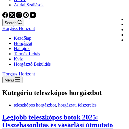
Adriai Szállások
Search
Horgász Horizont
Kezdőlap
Horgászat
Halfajok
Termék Leirás
Kvíz
Horgásztó Beküldés
Horgász Horizont
Menu
Kategória
teleszkópos horgászbot
teleszkópos horgászbot
,
horgászati felszerelés
Legjobb teleszkópos botok 2025:
Összehasonlítás és vásárlási útmutató