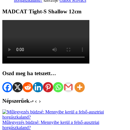
horgászkaland?
szerzője
Gábor Kovács
MADCAT Tight-S Shallow 12cm
Oszd meg ha tetszett…
Népszerűek
Műlegyezés büdzsé: Mennyibe kerül a felső-ausztriai
horgászkaland?