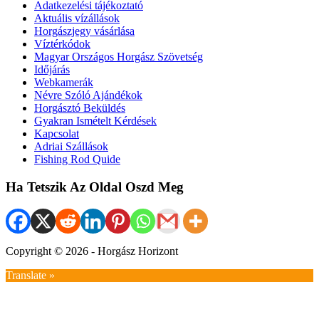
Adatkezelési tájékoztató
Aktuális vízállások
Horgászjegy vásárlása
Víztérkódok
Magyar Országos Horgász Szövetség
Időjárás
Webkamerák
Névre Szóló Ajándékok
Horgásztó Beküldés
Gyakran Ismételt Kérdések
Kapcsolat
Adriai Szállások
Fishing Rod Quide
Ha Tetszik Az Oldal Oszd Meg
Copyright © 2026 - Horgász Horizont
Translate »