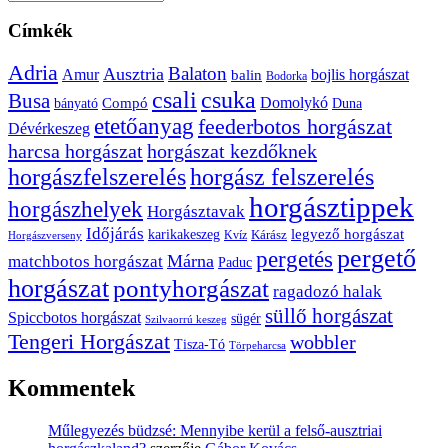
Címkék
Adria
Balaton
Ausztria
Amur
bojlis horgászat
balin
Bodorka
csuka
csali
Busa
Domolykó
bányató
Compó
Duna
etetőanyag
feederbotos horgászat
Dévérkeszeg
harcsa horgászat
horgászat kezdőknek
horgászfelszerelés
horgász felszerelés
horgásztippek
horgászhelyek
Horgásztavak
Időjárás
karikakeszeg
legyező horgászat
Kárász
Kvíz
Horgászverseny
pergető
pergetés
Márna
matchbotos horgászat
Paduc
horgászat
pontyhorgászat
ragadozó halak
süllő horgászat
Spiccbotos horgászat
sügér
Szilvaorrú keszeg
Tengeri Horgászat
wobbler
Tisza-Tó
Törpeharcsa
Kommentek
Műlegyezés büdzsé: Mennyibe kerül a felső-ausztriai