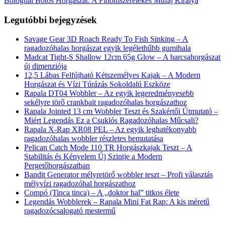
Bolognai Botos Horgászat: A Finomszerelékes Műfaj Királya
Legutóbbi bejegyzések
Savage Gear 3D Roach Ready To Fish Sinking – A
ragadozóhalas horgászat egyik legélethűbb gumihala
Madcat Tight-S Shallow 12cm 65g Glow – A harcsahorgászat
új dimenziója
12,5 Lábas Felfújható Kétszemélyes Kajak – A Modern
Horgászat és Vízi Túrázás Sokoldalú Eszköze
Rapala DT04 Wobbler – Az egyik legeredményesebb
sekélyre törő crankbait ragadozóhalas horgászathoz
Rapala Jointed 13 cm Wobbler Teszt és Szakértői Útmutató –
Miért Legendás Ez a Csuklós Ragadozóhalas Műcsali?
Rapala X-Rap XR08 PEL – Az egyik leghatékonyabb
ragadozóhalas wobbler részletes bemutatása
Pelican Catch Mode 110 TR Horgászkajak Teszt – A
Stabilitás és Kényelem Új Szintje a Modern
Pergetőhorgászatban
Bandit Generator mélyretörő wobbler teszt – Profi választás
mélyvízi ragadozóhal horgászathoz
Compó (Tinca tinca) – A „doktor hal” titkos élete
Legendás Wobblerek – Rapala Mini Fat Rap: A kis méretű
ragadozócsalogató mestermű