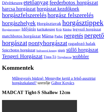
etetőanyag
feederbotos horgászat
Dévérkeszeg
harcsa horgászat
horgászat kezdőknek
horgászfelszerelés
horgász felszerelés
horgásztippek
horgászhelyek
Horgásztavak
Időjárás
karikakeszeg
legyező horgászat
Kárász
Kvíz
Horgászverseny
pergető
pergetés
Márna
matchbotos horgászat
Paduc
horgászat
pontyhorgászat
ragadozó halak
süllő horgászat
Spiccbotos horgászat
sügér
Szilvaorrú keszeg
Tengeri Horgászat
wobbler
Tisza-Tó
Törpeharcsa
Kommentek
Műlegyezés büdzsé: Mennyibe kerül a felső-ausztriai
horgászkaland?
szerzője
Gábor Kovács
MADCAT Tight-S Shallow 12cm