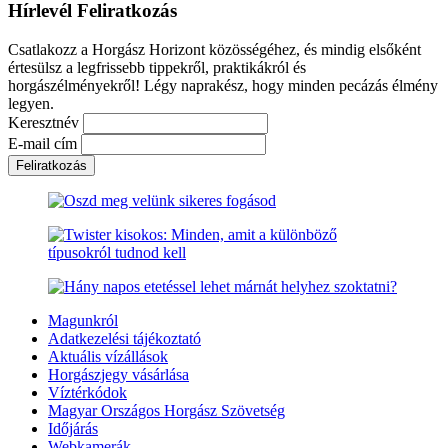
Hírlevél Feliratkozás
Csatlakozz a Horgász Horizont közösségéhez, és mindig elsőként
értesülsz a legfrissebb tippekről, praktikákról és
horgászélményekről! Légy naprakész, hogy minden pecázás élmény
legyen.
Keresztnév
E-mail cím
Magunkról
Adatkezelési tájékoztató
Aktuális vízállások
Horgászjegy vásárlása
Víztérkódok
Magyar Országos Horgász Szövetség
Időjárás
Webkamerák