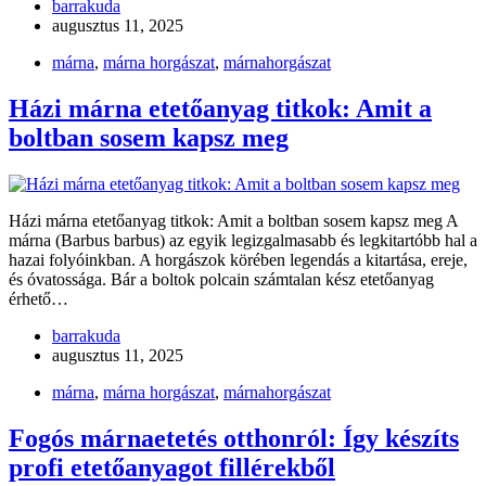
barrakuda
augusztus 11, 2025
márna
,
márna horgászat
,
márnahorgászat
Házi márna etetőanyag titkok: Amit a
boltban sosem kapsz meg
Házi márna etetőanyag titkok: Amit a boltban sosem kapsz meg A
márna (Barbus barbus) az egyik legizgalmasabb és legkitartóbb hal a
hazai folyóinkban. A horgászok körében legendás a kitartása, ereje,
és óvatossága. Bár a boltok polcain számtalan kész etetőanyag
érhető…
barrakuda
augusztus 11, 2025
márna
,
márna horgászat
,
márnahorgászat
Fogós márnaetetés otthonról: Így készíts
profi etetőanyagot fillérekből