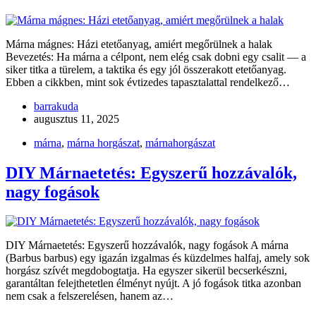
Márna mágnes: Házi etetőanyag, amiért megőrülnek a halak
Bevezetés: Ha márna a célpont, nem elég csak dobni egy csalit — a
siker titka a türelem, a taktika és egy jól összerakott etetőanyag.
Ebben a cikkben, mint sok évtizedes tapasztalattal rendelkező…
barrakuda
augusztus 11, 2025
márna
,
márna horgászat
,
márnahorgászat
DIY Márnaetetés: Egyszerű hozzávalók,
nagy fogások
DIY Márnaetetés: Egyszerű hozzávalók, nagy fogások A márna
(Barbus barbus) egy igazán izgalmas és küzdelmes halfaj, amely sok
horgász szívét megdobogtatja. Ha egyszer sikerül becserkészni,
garantáltan felejthetetlen élményt nyújt. A jó fogások titka azonban
nem csak a felszerelésen, hanem az…