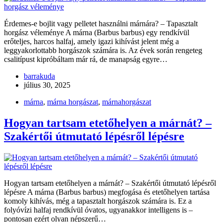
Érdemes-e bojlit vagy pelletet használni márnára? – Tapasztalt
horgász véleménye A márna (Barbus barbus) egy rendkívül
erőteljes, harcos halfaj, amely igazi kihívást jelent még a
leggyakorlottabb horgászok számára is. Az évek során rengeteg
csalitípust kipróbáltam már rá, de manapság egyre…
barrakuda
július 30, 2025
márna
,
márna horgászat
,
márnahorgászat
Hogyan tartsam etetőhelyen a márnát? –
Szakértői útmutató lépésről lépésre
Hogyan tartsam etetőhelyen a márnát? – Szakértői útmutató lépésről
lépésre A márna (Barbus barbus) megfogása és etetőhelyen tartása
komoly kihívás, még a tapasztalt horgászok számára is. Ez a
folyóvízi halfaj rendkívül óvatos, ugyanakkor intelligens is –
pontosan ezért olyan népszerű…