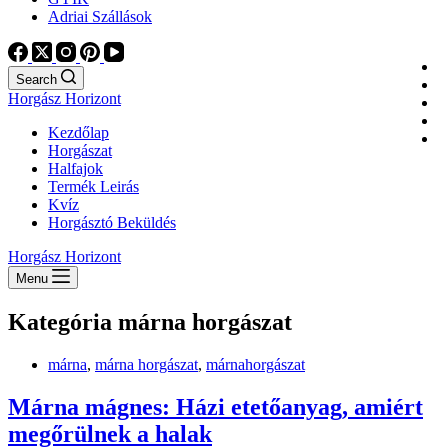
Adriai Szállások
Search
Horgász Horizont
Kezdőlap
Horgászat
Halfajok
Termék Leirás
Kvíz
Horgásztó Beküldés
Horgász Horizont
Menu
Kategória
márna horgászat
márna
,
márna horgászat
,
márnahorgászat
Márna mágnes: Házi etetőanyag, amiért
megőrülnek a halak