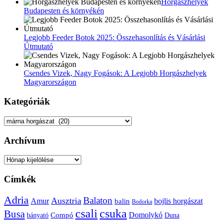
Horgászhelyek
Budapesten és környékén
Legjobb Feeder Botok 2025: Összehasonlítás és Vásárlási
Útmutató
Csendes Vizek, Nagy Fogások: A Legjobb Horgászhelyek
Magyarországon
Kategóriák
Kategóriák
Archívum
Archívum
Címkék
Adria
Balaton
Ausztria
Amur
bojlis horgászat
balin
Bodorka
csuka
csali
Busa
Domolykó
bányató
Compó
Duna