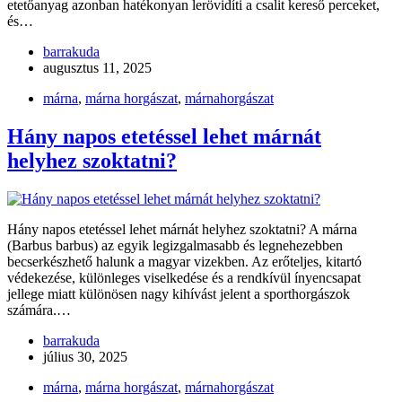
etetőanyag azonban hatékonyan lerövidíti a csalit kereső perceket,
és…
barrakuda
augusztus 11, 2025
márna
,
márna horgászat
,
márnahorgászat
Hány napos etetéssel lehet márnát
helyhez szoktatni?
Hány napos etetéssel lehet márnát helyhez szoktatni? A márna
(Barbus barbus) az egyik legizgalmasabb és legnehezebben
becserkészhető halunk a magyar vizekben. Az erőteljes, kitartó
védekezése, különleges viselkedése és a rendkívül ínyencsapat
jellege miatt különösen nagy kihívást jelent a sporthorgászok
számára.…
barrakuda
július 30, 2025
márna
,
márna horgászat
,
márnahorgászat