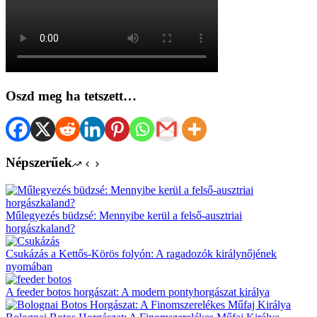
Oszd meg ha tetszett…
Népszerűek
Műlegyezés büdzsé: Mennyibe kerül a felső-ausztriai
horgászkaland?
Csukázás a Kettős-Körös folyón: A ragadozók királynőjének
nyomában
A feeder botos horgászat: A modern pontyhorgászat királya