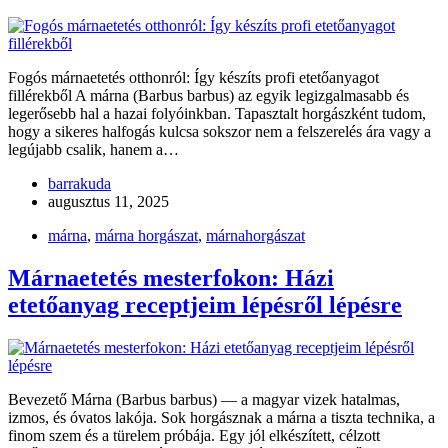
Fogós márnaetetés otthonról: Így készíts profi etetőanyagot
fillérekből A márna (Barbus barbus) az egyik legizgalmasabb és
legerősebb hal a hazai folyóinkban. Tapasztalt horgászként tudom,
hogy a sikeres halfogás kulcsa sokszor nem a felszerelés ára vagy a
legújabb csalik, hanem a…
barrakuda
augusztus 11, 2025
márna
,
márna horgászat
,
márnahorgászat
Márnaetetés mesterfokon: Házi
etetőanyag receptjeim lépésről lépésre
Bevezető Márna (Barbus barbus) — a magyar vizek hatalmas,
izmos, és óvatos lakója. Sok horgásznak a márna a tiszta technika, a
finom szem és a türelem próbája. Egy jól elkészített, célzott