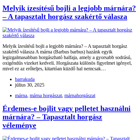
Melyik ízesítésű bojli a legjobb márnára?
– A tapasztalt horgász szakértő válasza
Melyik ízesítésű bojli a legjobb márnára? – A tapasztalt horgász
szakértő válasza A márna (Barbus barbus) hazánk egyik
legizgalmasabban horgászható halfaja, amely a gyorsabb sodrású,
oxigéndús vizeket kedveli. Horgászata különös figyelmet igényel,
mivel ez az erőteljes, kitartóan küzdő hal nemcsak…
barrakuda
július 30, 2025
márna
,
márna horgászat
,
márnahorgászat
Érdemes-e bojlit vagy pelletet használni
márnára? – Tapasztalt horgász
véleménye