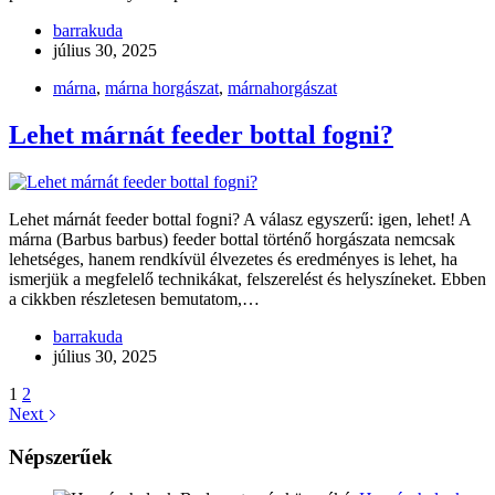
barrakuda
július 30, 2025
márna
,
márna horgászat
,
márnahorgászat
Lehet márnát feeder bottal fogni?
Lehet márnát feeder bottal fogni? A válasz egyszerű: igen, lehet! A
márna (Barbus barbus) feeder bottal történő horgászata nemcsak
lehetséges, hanem rendkívül élvezetes és eredményes is lehet, ha
ismerjük a megfelelő technikákat, felszerelést és helyszíneket. Ebben
a cikkben részletesen bemutatom,…
barrakuda
július 30, 2025
1
2
Next
Népszerűek