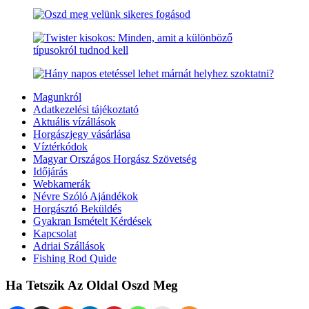
Magunkról
Adatkezelési tájékoztató
Aktuális vízállások
Horgászjegy vásárlása
Víztérkódok
Magyar Országos Horgász Szövetség
Időjárás
Webkamerák
Névre Szóló Ajándékok
Horgásztó Beküldés
Gyakran Ismételt Kérdések
Kapcsolat
Adriai Szállások
Fishing Rod Quide
Ha Tetszik Az Oldal Oszd Meg