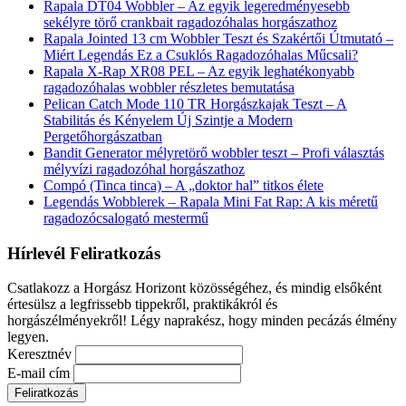
Rapala DT04 Wobbler – Az egyik legeredményesebb
sekélyre törő crankbait ragadozóhalas horgászathoz
Rapala Jointed 13 cm Wobbler Teszt és Szakértői Útmutató –
Miért Legendás Ez a Csuklós Ragadozóhalas Műcsali?
Rapala X-Rap XR08 PEL – Az egyik leghatékonyabb
ragadozóhalas wobbler részletes bemutatása
Pelican Catch Mode 110 TR Horgászkajak Teszt – A
Stabilitás és Kényelem Új Szintje a Modern
Pergetőhorgászatban
Bandit Generator mélyretörő wobbler teszt – Profi választás
mélyvízi ragadozóhal horgászathoz
Compó (Tinca tinca) – A „doktor hal” titkos élete
Legendás Wobblerek – Rapala Mini Fat Rap: A kis méretű
ragadozócsalogató mestermű
Hírlevél Feliratkozás
Csatlakozz a Horgász Horizont közösségéhez, és mindig elsőként
értesülsz a legfrissebb tippekről, praktikákról és
horgászélményekről! Légy naprakész, hogy minden pecázás élmény
legyen.
Keresztnév
E-mail cím