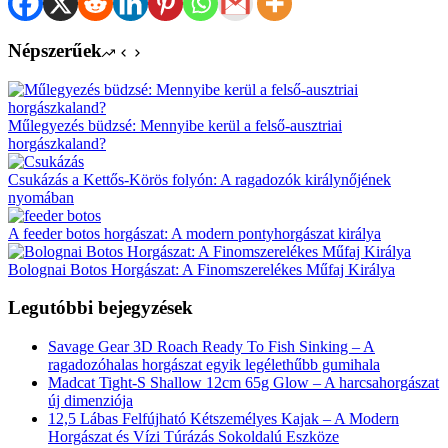
Népszerűek
Műlegyezés büdzsé: Mennyibe kerül a felső-ausztriai
horgászkaland?
Csukázás a Kettős-Körös folyón: A ragadozók királynőjének
nyomában
A feeder botos horgászat: A modern pontyhorgászat királya
Bolognai Botos Horgászat: A Finomszerelékes Műfaj Királya
Legutóbbi bejegyzések
Savage Gear 3D Roach Ready To Fish Sinking – A
ragadozóhalas horgászat egyik legélethűbb gumihala
Madcat Tight-S Shallow 12cm 65g Glow – A harcsahorgászat
új dimenziója
12,5 Lábas Felfújható Kétszemélyes Kajak – A Modern
Horgászat és Vízi Túrázás Sokoldalú Eszköze