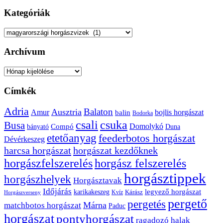
Kategóriák
Kategóriák
Archívum
Archívum
Címkék
Adria
Balaton
Ausztria
Amur
bojlis horgászat
balin
Bodorka
csuka
csali
Busa
Domolykó
bányató
Compó
Duna
etetőanyag
feederbotos horgászat
Dévérkeszeg
harcsa horgászat
horgászat kezdőknek
horgászfelszerelés
horgász felszerelés
horgásztippek
horgászhelyek
Horgásztavak
Időjárás
karikakeszeg
legyező horgászat
Kárász
Kvíz
Horgászverseny
pergető
pergetés
Márna
matchbotos horgászat
Paduc
horgászat
pontyhorgászat
ragadozó halak