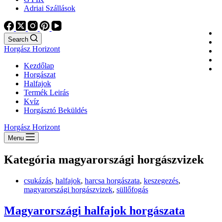
Adriai Szállások
Search
Horgász Horizont
Kezdőlap
Horgászat
Halfajok
Termék Leirás
Kvíz
Horgásztó Beküldés
Horgász Horizont
Menu
Kategória
magyarországi horgászvizek
csukázás
,
halfajok
,
harcsa horgászata
,
keszegezés
,
magyarországi horgászvizek
,
süllőfogás
Magyarországi halfajok horgászata