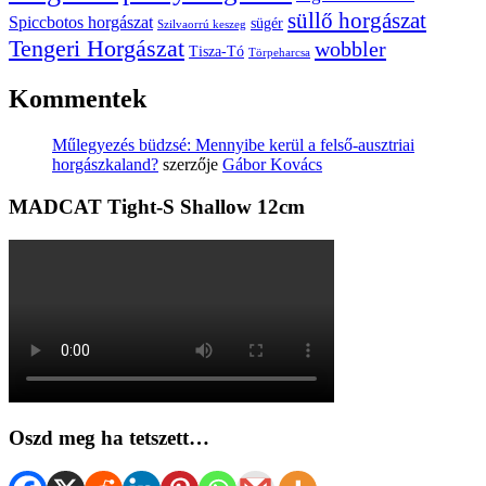
süllő horgászat
Spiccbotos horgászat
sügér
Szilvaorrú keszeg
Tengeri Horgászat
wobbler
Tisza-Tó
Törpeharcsa
Kommentek
Műlegyezés büdzsé: Mennyibe kerül a felső-ausztriai
horgászkaland?
szerzője
Gábor Kovács
MADCAT Tight-S Shallow 12cm
Oszd meg ha tetszett…