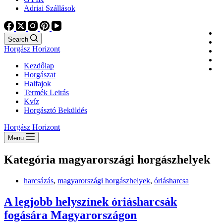
Adriai Szállások
Search
Horgász Horizont
Kezdőlap
Horgászat
Halfajok
Termék Leirás
Kvíz
Horgásztó Beküldés
Horgász Horizont
Menu
Kategória
magyarországi horgászhelyek
harcsázás
,
magyarországi horgászhelyek
,
óriásharcsa
A legjobb helyszínek óriásharcsák
fogására Magyarországon