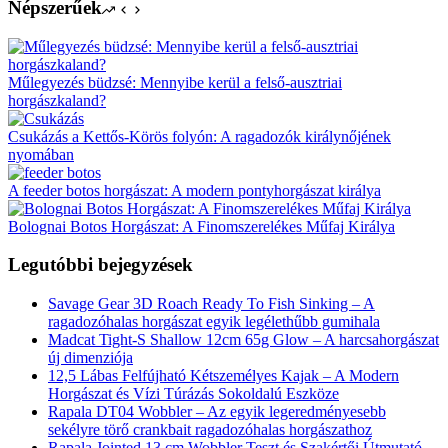
Népszerűek
Műlegyezés büdzsé: Mennyibe kerül a felső-ausztriai
horgászkaland?
Csukázás a Kettős-Körös folyón: A ragadozók királynőjének
nyomában
A feeder botos horgászat: A modern pontyhorgászat királya
Bolognai Botos Horgászat: A Finomszerelékes Műfaj Királya
Legutóbbi bejegyzések
Savage Gear 3D Roach Ready To Fish Sinking – A
ragadozóhalas horgászat egyik legélethűbb gumihala
Madcat Tight-S Shallow 12cm 65g Glow – A harcsahorgászat
új dimenziója
12,5 Lábas Felfújható Kétszemélyes Kajak – A Modern
Horgászat és Vízi Túrázás Sokoldalú Eszköze
Rapala DT04 Wobbler – Az egyik legeredményesebb
sekélyre törő crankbait ragadozóhalas horgászathoz
Rapala Jointed 13 cm Wobbler Teszt és Szakértői Útmutató –