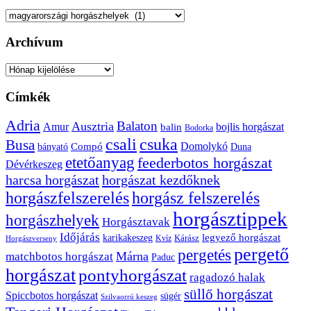
Kategóriák
Archívum
Archívum
Címkék
Adria
Balaton
Ausztria
Amur
bojlis horgászat
balin
Bodorka
csuka
csali
Busa
Domolykó
bányató
Compó
Duna
etetőanyag
feederbotos horgászat
Dévérkeszeg
harcsa horgászat
horgászat kezdőknek
horgászfelszerelés
horgász felszerelés
horgásztippek
horgászhelyek
Horgásztavak
Időjárás
karikakeszeg
legyező horgászat
Kárász
Kvíz
Horgászverseny
pergető
pergetés
Márna
matchbotos horgászat
Paduc
horgászat
pontyhorgászat
ragadozó halak
süllő horgászat
Spiccbotos horgászat
sügér
Szilvaorrú keszeg