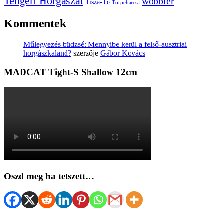
Tengeri Horgászat
wobbler
Tisza-Tó
Törpeharcsa
Kommentek
Műlegyezés büdzsé: Mennyibe kerül a felső-ausztriai
horgászkaland?
szerzője
Gábor Kovács
MADCAT Tight-S Shallow 12cm
Oszd meg ha tetszett…