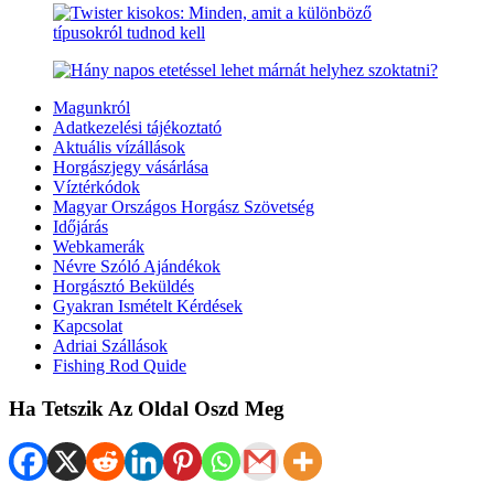
Magunkról
Adatkezelési tájékoztató
Aktuális vízállások
Horgászjegy vásárlása
Víztérkódok
Magyar Országos Horgász Szövetség
Időjárás
Webkamerák
Névre Szóló Ajándékok
Horgásztó Beküldés
Gyakran Ismételt Kérdések
Kapcsolat
Adriai Szállások
Fishing Rod Quide
Ha Tetszik Az Oldal Oszd Meg