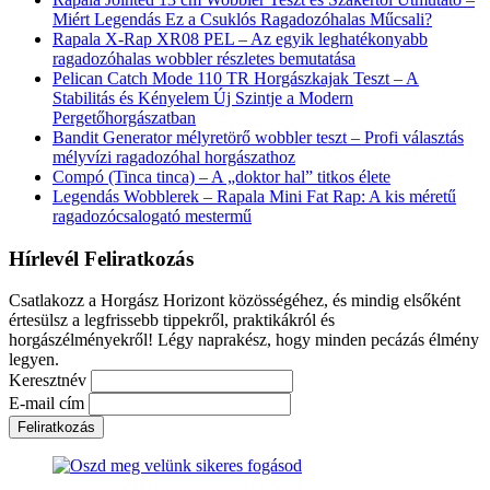
Miért Legendás Ez a Csuklós Ragadozóhalas Műcsali?
Rapala X-Rap XR08 PEL – Az egyik leghatékonyabb
ragadozóhalas wobbler részletes bemutatása
Pelican Catch Mode 110 TR Horgászkajak Teszt – A
Stabilitás és Kényelem Új Szintje a Modern
Pergetőhorgászatban
Bandit Generator mélyretörő wobbler teszt – Profi választás
mélyvízi ragadozóhal horgászathoz
Compó (Tinca tinca) – A „doktor hal” titkos élete
Legendás Wobblerek – Rapala Mini Fat Rap: A kis méretű
ragadozócsalogató mestermű
Hírlevél Feliratkozás
Csatlakozz a Horgász Horizont közösségéhez, és mindig elsőként
értesülsz a legfrissebb tippekről, praktikákról és
horgászélményekről! Légy naprakész, hogy minden pecázás élmény
legyen.
Keresztnév
E-mail cím