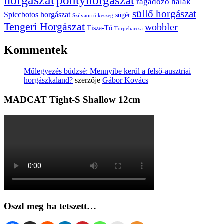
horgászat
pontyhorgászat
ragadozó halak
süllő horgászat
Spiccbotos horgászat
sügér
Szilvaorrú keszeg
Tengeri Horgászat
wobbler
Tisza-Tó
Törpeharcsa
Kommentek
Műlegyezés büdzsé: Mennyibe kerül a felső-ausztriai
horgászkaland?
szerzője
Gábor Kovács
MADCAT Tight-S Shallow 12cm
Oszd meg ha tetszett…