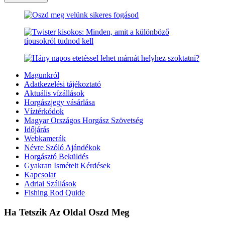
Magunkról
Adatkezelési tájékoztató
Aktuális vízállások
Horgászjegy vásárlása
Víztérkódok
Magyar Országos Horgász Szövetség
Időjárás
Webkamerák
Névre Szóló Ajándékok
Horgásztó Beküldés
Gyakran Ismételt Kérdések
Kapcsolat
Adriai Szállások
Fishing Rod Quide
Ha Tetszik Az Oldal Oszd Meg