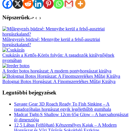
Népszerűek
Műlegyezés büdzsé: Mennyibe kerül a felső-ausztriai
horgászkaland?
Csukázás a Kettős-Körös folyón: A ragadozók királynőjének
nyomában
A feeder botos horgászat: A modern pontyhorgászat királya
Bolognai Botos Horgászat: A Finomszerelékes Műfaj Királya
Legutóbbi bejegyzések
Savage Gear 3D Roach Ready To Fish Sinking – A
ragadozóhalas horgászat egyik legélethűbb gumihala
Madcat Tight-S Shallow 12cm 65g Glow – A harcsahorgászat
új dimenziója
12,5 Lábas Felfújható Kétszemélyes Kajak – A Modern
Horgászat és Vízi Túrázás Sokoldalú Eszköze