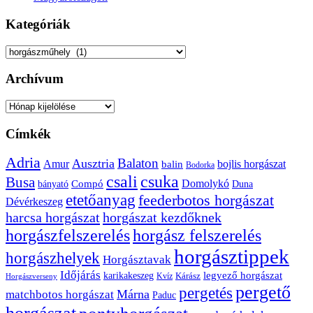
Kategóriák
Kategóriák
Archívum
Archívum
Címkék
Adria
Balaton
Ausztria
Amur
bojlis horgászat
balin
Bodorka
csuka
csali
Busa
Domolykó
bányató
Compó
Duna
etetőanyag
feederbotos horgászat
Dévérkeszeg
harcsa horgászat
horgászat kezdőknek
horgászfelszerelés
horgász felszerelés
horgásztippek
horgászhelyek
Horgásztavak
Időjárás
karikakeszeg
legyező horgászat
Kárász
Kvíz
Horgászverseny
pergető
pergetés
Márna
matchbotos horgászat
Paduc