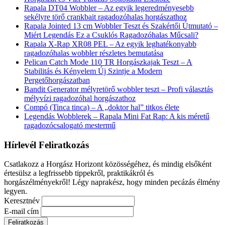
Rapala DT04 Wobbler – Az egyik legeredményesebb
sekélyre törő crankbait ragadozóhalas horgászathoz
Rapala Jointed 13 cm Wobbler Teszt és Szakértői Útmutató –
Miért Legendás Ez a Csuklós Ragadozóhalas Műcsali?
Rapala X-Rap XR08 PEL – Az egyik leghatékonyabb
ragadozóhalas wobbler részletes bemutatása
Pelican Catch Mode 110 TR Horgászkajak Teszt – A
Stabilitás és Kényelem Új Szintje a Modern
Pergetőhorgászatban
Bandit Generator mélyretörő wobbler teszt – Profi választás
mélyvízi ragadozóhal horgászathoz
Compó (Tinca tinca) – A „doktor hal” titkos élete
Legendás Wobblerek – Rapala Mini Fat Rap: A kis méretű
ragadozócsalogató mestermű
Hírlevél Feliratkozás
Csatlakozz a Horgász Horizont közösségéhez, és mindig elsőként
értesülsz a legfrissebb tippekről, praktikákról és
horgászélményekről! Légy naprakész, hogy minden pecázás élmény
legyen.
Keresztnév
E-mail cím