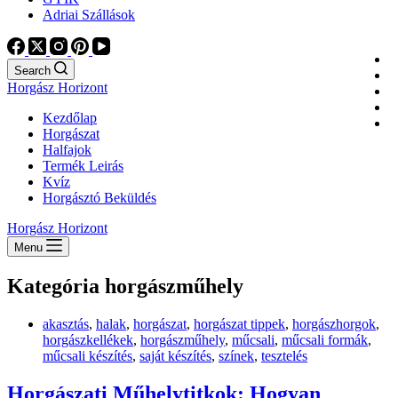
Adriai Szállások
Search
Horgász Horizont
Kezdőlap
Horgászat
Halfajok
Termék Leirás
Kvíz
Horgásztó Beküldés
Horgász Horizont
Menu
Kategória
horgászműhely
akasztás
,
halak
,
horgászat
,
horgászat tippek
,
horgászhorgok
,
horgászkellékek
,
horgászműhely
,
műcsali
,
műcsali formák
,
műcsali készítés
,
saját készítés
,
színek
,
tesztelés
Horgászati Műhelytitkok: Hogyan