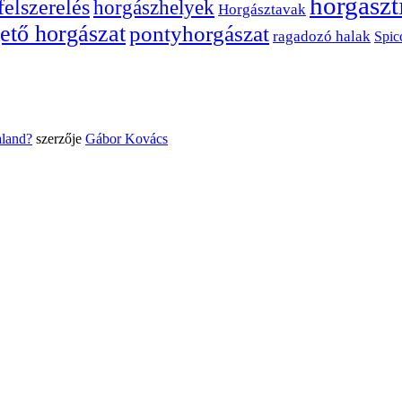
horgászt
felszerelés
horgászhelyek
Horgásztavak
ető horgászat
pontyhorgászat
ragadozó halak
Spic
aland?
szerzője
Gábor Kovács