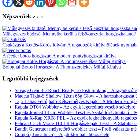
Népszerűek
Műlegyezés büdzsé: Mennyibe kerül a felső-ausztriai horgászkaland?
Csukázás a Kettős-Körös folyón: A ragadozók királynőjének nyomáb
A feeder botos horgászat: A modern pontyhorgászat királya
Bolognai Botos Horgászat: A Finomszerelékes Műfaj Királya
Legutóbbi bejegyzések
Savage Gear 3D Roach Ready To Fish Sinking – A ragadozóhal
Madcat Tight-S Shallow 12cm 65g Glow – A harcsahorgászat ú
12,5 Lábas Felfújható Kétszemélyes Kajak – A Modern Horgás
Rapala DT04 Wobbler – Az egyik legeredményesebb sekélyre t
Rapala Jointed 13 cm Wobbler Teszt és Szakértői Útmutató – 
Rapala X-Rap XR08 PEL – Az egyik leghatékonyabb ragadozóh
Pelican Catch Mode 110 TR Horgászkajak Teszt – A Stabilitás
Bandit Generator mélyretörő wobbler teszt – Profi választás m
Compó (Tinca tinca) – A „doktor hal” titkos élete