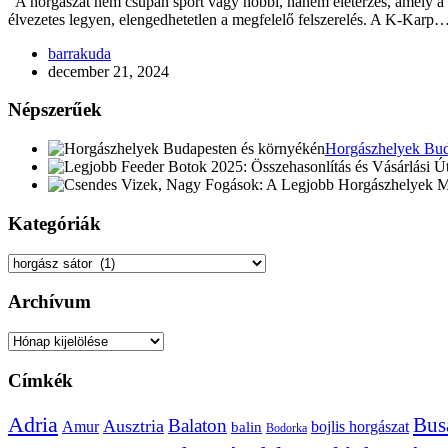
A horgászat nem csupán sport vagy hobbi, hanem életérzés, amely a t
élvezetes legyen, elengedhetetlen a megfelelő felszerelés. A K-Karp
barrakuda
december 21, 2024
Népszerűek
Horgászhelyek Bud
Kategóriák
Kategóriák
Archívum
Archívum
Címkék
Adria
Bus
Balaton
Ausztria
Amur
bojlis horgászat
balin
Bodorka