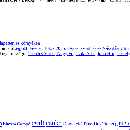
ermészet közelségét és a békés időtöltést hozza el az ember számára. 
…
apesten és környékén
Legjobb Feeder Botok 2025: Összehasonlítás és Vásárlási Útmu
Csendes Vizek, Nagy Fogások: A Legjobb Horgászhel
csuka
csali
ete
a
Dévérkeszeg
Domolykó
bányató
Compó
Duna