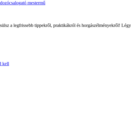
adozócsalogató mestermű
sülsz a legfrissebb tippekről, praktikákról és horgászélményekről! Lé