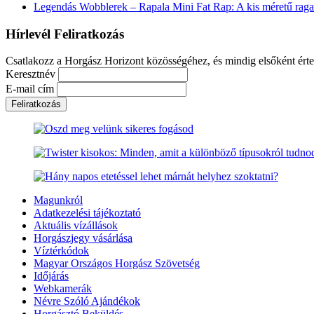
Legendás Wobblerek – Rapala Mini Fat Rap: A kis méretű rag
Hírlevél Feliratkozás
Csatlakozz a Horgász Horizont közösségéhez, és mindig elsőként érte
Keresztnév
E-mail cím
Magunkról
Adatkezelési tájékoztató
Aktuális vízállások
Horgászjegy vásárlása
Víztérkódok
Magyar Országos Horgász Szövetség
Időjárás
Webkamerák
Névre Szóló Ajándékok
Horgásztó Beküldés