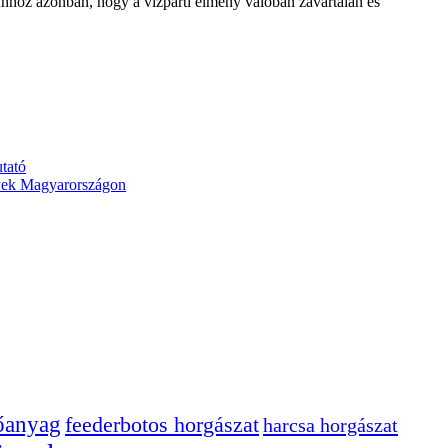
Ahhoz azonban, hogy a vízparti élmény valóban zavartalan és
tató
yek Magyarországon
tőanyag
feederbotos horgászat
harcsa horgászat