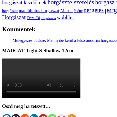
horgászfelszerelés
horgász 
horgászat kezdőknek
perg
pergetés
Márna
matchbotos horgászat
horgászat
Paduc
Horgászat
wobbler
Tisza-Tó
Törpeharcsa
Kommentek
Műlegyezés büdzsé: Mennyibe kerül a felső-ausztriai horgászk
MADCAT Tight-S Shallow 12cm
Oszd meg ha tetszett…