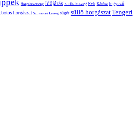
ippek
Időjárás
karikakeszeg
legyező
Kárász
Kvíz
Horgászverseny
Tengeri
süllő horgászat
cbotos horgászat
sügér
Szilvaorrú keszeg