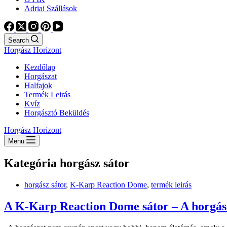
Adriai Szállások
Search
Horgász Horizont
Kezdőlap
Horgászat
Halfajok
Termék Leirás
Kvíz
Horgásztó Beküldés
Horgász Horizont
Menu
Kategória
horgász sátor
horgász sátor
,
K-Karp Reaction Dome
,
termék leirás
A K-Karp Reaction Dome sátor – A horgás