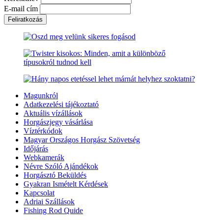
E-mail cím
Magunkról
Adatkezelési tájékoztató
Aktuális vízállások
Horgászjegy vásárlása
Víztérkódok
Magyar Országos Horgász Szövetség
Időjárás
Webkamerák
Névre Szóló Ajándékok
Horgásztó Beküldés
Gyakran Ismételt Kérdések
Kapcsolat
Adriai Szállások
Fishing Rod Quide