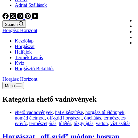
Adriai Szállások
Search
Horgász Horizont
Kezdőlap
Horgászat
Halfajok
Termék Leirás
Kvíz
Horgásztó Beküldés
Horgász Horizont
Menu
Kategória
ehető vadnövények
ehető vadnövények
,
hal elkészítése
,
horgász túlélőtippek
,
nomád életmód
,
off-grid horgászat
,
önellátás
,
természetes
ivóvíz
,
természetjárás
,
túlélés
,
tűzgyújtás
,
vadon
,
víztisztítás
Horgászat „off-grid” módon: hogyan