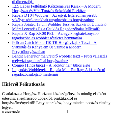
új dimenziója
12,5 Lábas Felfújható Kétszemélyes Kajak – A Modern
Horgászat és Vízi Túrázás Sokoldalú Eszköze
Rapala DT04 Wobbler – Az egyik legeredményesebb
sekélyre törő crankbait ragadozóhalas horgászathoz
Rapala Jointed 13 cm Wobbler Teszt és Szakértői Útmutató –
Miért Legendás Ez a Csuklós Ragadozóhalas Műcsali?
Rapala X-Rap XR08 PEL – Az egyik leghatékonyabb
ragadozóhalas wobbler részletes bemutatása
Pelican Catch Mode 110 TR Horgászkajak Teszt – A
Stabilitás és Kényelem Új Szintje a Modern
Pergetőhorgászatban
Bandit Generator mélyretörő wobbler teszt – Profi választás
mélyvízi ragadozóhal horgászathoz
Compó (Tinca tinca) – A „doktor hal” titkos élete
Legendás Wobblerek – Rapala Mini Fat Rap: A kis méretű
ragadozócsalogató mestermű
Hírlevél Feliratkozás
Csatlakozz a Horgász Horizont közösségéhez, és mindig elsőként
értesülsz a legfrissebb tippekről, praktikákról és
horgászélményekről! Légy naprakész, hogy minden pecázás élmény
legyen.
Keresztnév