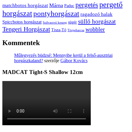
pergető
pergetés
Márna
matchbotos horgászat
Paduc
horgászat
pontyhorgászat
ragadozó halak
süllő horgászat
Spiccbotos horgászat
sügér
Szilvaorrú keszeg
Tengeri Horgászat
wobbler
Tisza-Tó
Törpeharcsa
Kommentek
Műlegyezés büdzsé: Mennyibe kerül a felső-ausztriai
horgászkaland?
szerzője
Gábor Kovács
MADCAT Tight-S Shallow 12cm