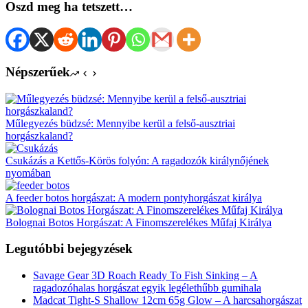
Oszd meg ha tetszett…
Népszerűek
Műlegyezés büdzsé: Mennyibe kerül a felső-ausztriai
horgászkaland?
Csukázás a Kettős-Körös folyón: A ragadozók királynőjének
nyomában
A feeder botos horgászat: A modern pontyhorgászat királya
Bolognai Botos Horgászat: A Finomszerelékes Műfaj Királya
Legutóbbi bejegyzések
Savage Gear 3D Roach Ready To Fish Sinking – A
ragadozóhalas horgászat egyik legélethűbb gumihala
Madcat Tight-S Shallow 12cm 65g Glow – A harcsahorgászat