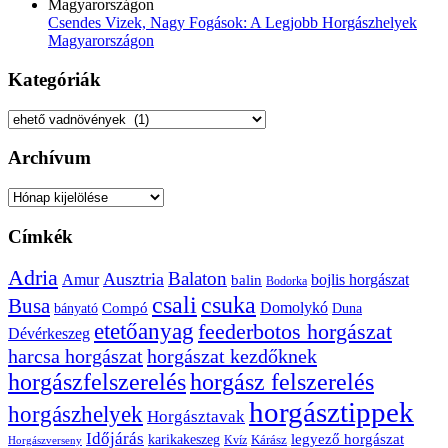
Csendes Vizek, Nagy Fogások: A Legjobb Horgászhelyek
Magyarországon
Kategóriák
Kategóriák
Archívum
Archívum
Címkék
Adria
Balaton
Ausztria
Amur
bojlis horgászat
balin
Bodorka
csuka
csali
Busa
Domolykó
bányató
Compó
Duna
etetőanyag
feederbotos horgászat
Dévérkeszeg
harcsa horgászat
horgászat kezdőknek
horgászfelszerelés
horgász felszerelés
horgásztippek
horgászhelyek
Horgásztavak
Időjárás
karikakeszeg
legyező horgászat
Kárász
Kvíz
Horgászverseny