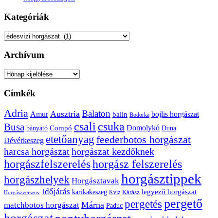
Kategóriák
Kategóriák
Archívum
Archívum
Címkék
Adria
Balaton
Ausztria
Amur
bojlis horgászat
balin
Bodorka
csuka
csali
Busa
Domolykó
bányató
Compó
Duna
etetőanyag
feederbotos horgászat
Dévérkeszeg
harcsa horgászat
horgászat kezdőknek
horgászfelszerelés
horgász felszerelés
horgásztippek
horgászhelyek
Horgásztavak
Időjárás
karikakeszeg
legyező horgászat
Kárász
Kvíz
Horgászverseny
pergető
pergetés
Márna
matchbotos horgászat
Paduc