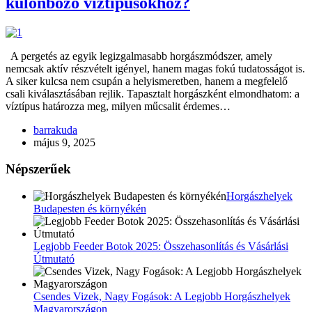
különböző víztípusokhoz?
A pergetés az egyik legizgalmasabb horgászmódszer, amely
nemcsak aktív részvételt igényel, hanem magas fokú tudatosságot is.
A siker kulcsa nem csupán a helyismeretben, hanem a megfelelő
csali kiválasztásában rejlik. Tapasztalt horgászként elmondhatom: a
víztípus határozza meg, milyen műcsalit érdemes…
barrakuda
május 9, 2025
Népszerűek
Horgászhelyek
Budapesten és környékén
Legjobb Feeder Botok 2025: Összehasonlítás és Vásárlási
Útmutató
Csendes Vizek, Nagy Fogások: A Legjobb Horgászhelyek
Magyarországon