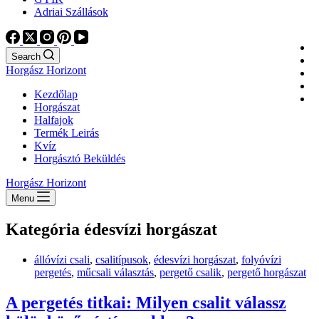
Adriai Szállások
Search
Horgász Horizont
Kezdőlap
Horgászat
Halfajok
Termék Leirás
Kvíz
Horgásztó Beküldés
Horgász Horizont
Menu
Kategória
édesvízi horgászat
állóvízi csali
,
csalitípusok
,
édesvízi horgászat
,
folyóvízi
pergetés
,
műcsali választás
,
pergető csalik
,
pergető horgászat
A pergetés titkai: Milyen csalit válassz