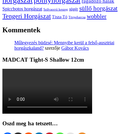
horgászat
pontyhorgászat
ragadozó halak
süllő horgászat
Spiccbotos horgászat
sügér
Szilvaorrú keszeg
Tengeri Horgászat
wobbler
Tisza-Tó
Törpeharcsa
Kommentek
Műlegyezés büdzsé: Mennyibe kerül a felső-ausztriai
horgászkaland?
szerzője
Gábor Kovács
MADCAT Tight-S Shallow 12cm
Oszd meg ha tetszett…