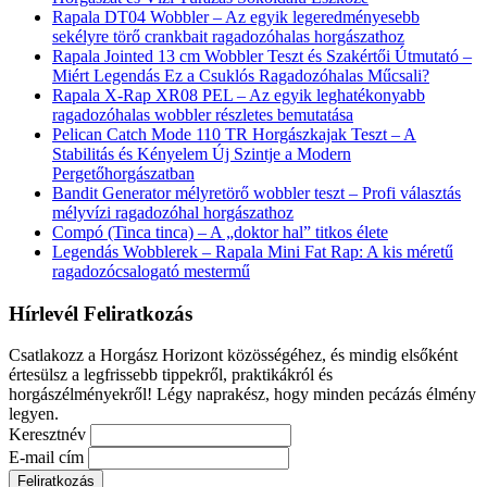
Rapala DT04 Wobbler – Az egyik legeredményesebb
sekélyre törő crankbait ragadozóhalas horgászathoz
Rapala Jointed 13 cm Wobbler Teszt és Szakértői Útmutató –
Miért Legendás Ez a Csuklós Ragadozóhalas Műcsali?
Rapala X-Rap XR08 PEL – Az egyik leghatékonyabb
ragadozóhalas wobbler részletes bemutatása
Pelican Catch Mode 110 TR Horgászkajak Teszt – A
Stabilitás és Kényelem Új Szintje a Modern
Pergetőhorgászatban
Bandit Generator mélyretörő wobbler teszt – Profi választás
mélyvízi ragadozóhal horgászathoz
Compó (Tinca tinca) – A „doktor hal” titkos élete
Legendás Wobblerek – Rapala Mini Fat Rap: A kis méretű
ragadozócsalogató mestermű
Hírlevél Feliratkozás
Csatlakozz a Horgász Horizont közösségéhez, és mindig elsőként
értesülsz a legfrissebb tippekről, praktikákról és
horgászélményekről! Légy naprakész, hogy minden pecázás élmény
legyen.
Keresztnév
E-mail cím