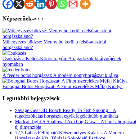
Népszerűek
Műlegyezés büdzsé: Mennyibe kerül a felső-ausztriai
horgászkaland?
Csukázás a Kettős-Körös folyón: A ragadozók királynőjének
nyomában
A feeder botos horgászat: A modern pontyhorgászat királya
Bolognai Botos Horgászat: A Finomszerelékes Műfaj Királya
Legutóbbi bejegyzések
Savage Gear 3D Roach Ready To Fish Sinking – A
ragadozóhalas horgászat egyik legélethűbb gumihala
Madcat Tight-S Shallow 12cm 65g Glow – A harcsahorgászat
új dimenziója
12,5 Lábas Felfújható Kétszemélyes Kajak – A Modern
Horgászat és Vízi Túrázás Sokoldalú Eszköze