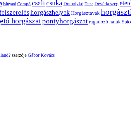
csuka
csali
ete
a
Dévérkeszeg
Domolykó
bányató
Compó
Duna
horgászt
felszerelés
horgászhelyek
Horgásztavak
ető horgászat
pontyhorgászat
ragadozó halak
Spic
aland?
szerzője
Gábor Kovács