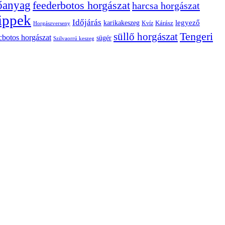
tőanyag
feederbotos horgászat
harcsa horgászat
ippek
Időjárás
karikakeszeg
legyező
Kárász
Kvíz
Horgászverseny
Tengeri
süllő horgászat
cbotos horgászat
sügér
Szilvaorrú keszeg