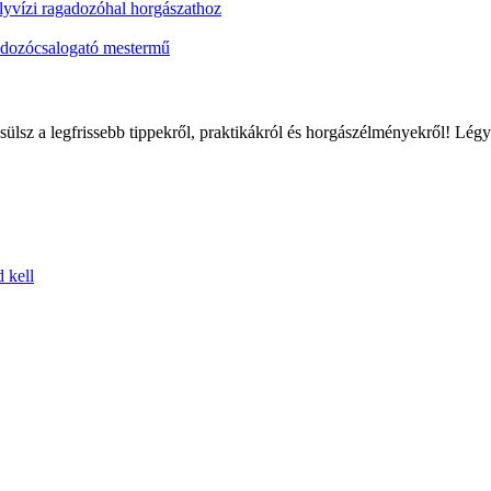
élyvízi ragadozóhal horgászathoz
adozócsalogató mestermű
sülsz a legfrissebb tippekről, praktikákról és horgászélményekről! Lé