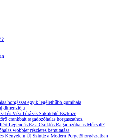
an
as horgászat egyik legélethűbb gumihala
j dimenziója
zat és Vízi Túrázás Sokoldalú Eszköze
örő crankbait ragadozóhalas horgászathoz
Miért Legendás Ez a Csuklós Ragadozóhalas Műcsali?
alas wobbler részletes bemutatása
 és Kényelem Új Szintje a Modern Pergetőhorgászatban