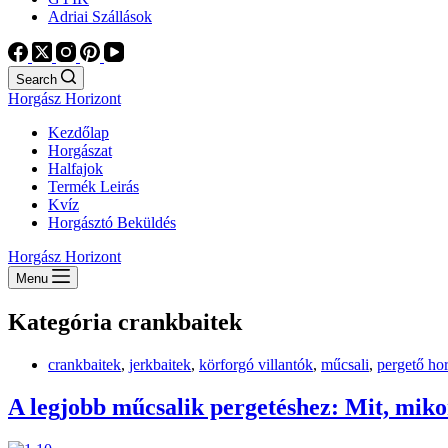
Adriai Szállások
Search
Horgász Horizont
Kezdőlap
Horgászat
Halfajok
Termék Leirás
Kvíz
Horgásztó Beküldés
Horgász Horizont
Menu
Kategória
crankbaitek
crankbaitek
,
jerkbaitek
,
körforgó villantók
,
műcsali
,
pergető ho
A legjobb műcsalik pergetéshez: Mit, miko