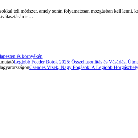
okkal teli módszer, amely során folyamatosan mozgásban kell lenni, ke
kiválasztásán is…
apesten és környékén
Legjobb Feeder Botok 2025: Összehasonlítás és Vásárlási Útmu
Csendes Vizek, Nagy Fogások: A Legjobb Horgászhel