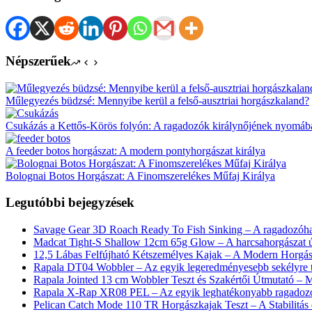
Népszerűek
Műlegyezés büdzsé: Mennyibe kerül a felső-ausztriai horgászkaland?
Csukázás a Kettős-Körös folyón: A ragadozók királynőjének nyomáb
A feeder botos horgászat: A modern pontyhorgászat királya
Bolognai Botos Horgászat: A Finomszerelékes Műfaj Királya
Legutóbbi bejegyzések
Savage Gear 3D Roach Ready To Fish Sinking – A ragadozóhal
Madcat Tight-S Shallow 12cm 65g Glow – A harcsahorgászat ú
12,5 Lábas Felfújható Kétszemélyes Kajak – A Modern Horgás
Rapala DT04 Wobbler – Az egyik legeredményesebb sekélyre t
Rapala Jointed 13 cm Wobbler Teszt és Szakértői Útmutató – 
Rapala X-Rap XR08 PEL – Az egyik leghatékonyabb ragadozóh
Pelican Catch Mode 110 TR Horgászkajak Teszt – A Stabilitás