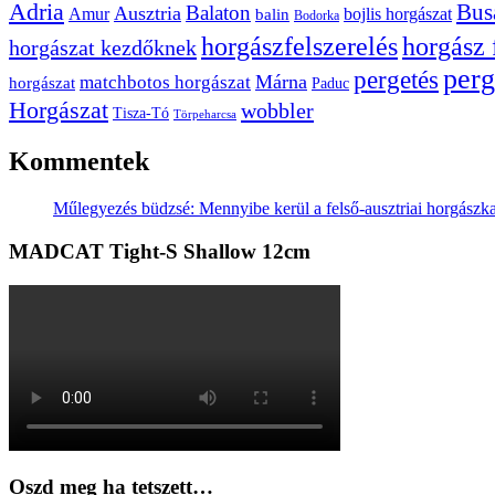
Adria
Bus
Balaton
Ausztria
Amur
bojlis horgászat
balin
Bodorka
horgászfelszerelés
horgász 
horgászat kezdőknek
perg
pergetés
Márna
matchbotos horgászat
horgászat
Paduc
Horgászat
wobbler
Tisza-Tó
Törpeharcsa
Kommentek
Műlegyezés büdzsé: Mennyibe kerül a felső-ausztriai horgászk
MADCAT Tight-S Shallow 12cm
Oszd meg ha tetszett…