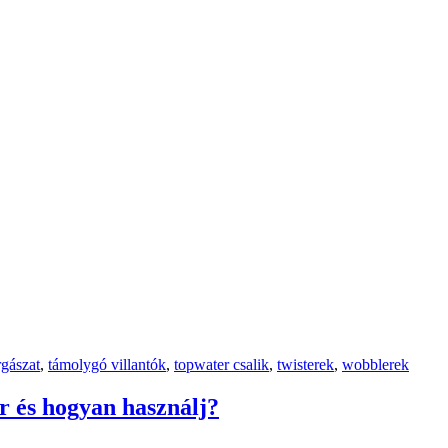
rgászat
,
támolygó villantók
,
topwater csalik
,
twisterek
,
wobblerek
r és hogyan használj?