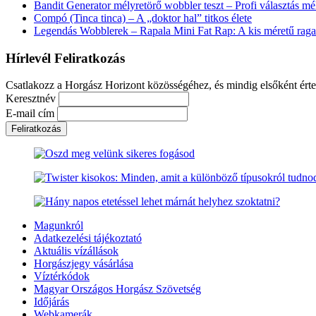
Bandit Generator mélyretörő wobbler teszt – Profi választás m
Compó (Tinca tinca) – A „doktor hal” titkos élete
Legendás Wobblerek – Rapala Mini Fat Rap: A kis méretű rag
Hírlevél Feliratkozás
Csatlakozz a Horgász Horizont közösségéhez, és mindig elsőként érte
Keresztnév
E-mail cím
Magunkról
Adatkezelési tájékoztató
Aktuális vízállások
Horgászjegy vásárlása
Víztérkódok
Magyar Országos Horgász Szövetség
Időjárás
Webkamerák