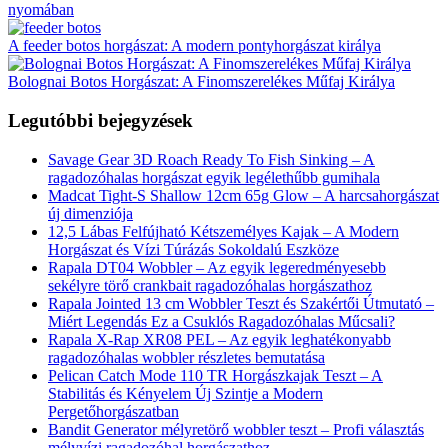
nyomában
A feeder botos horgászat: A modern pontyhorgászat királya
Bolognai Botos Horgászat: A Finomszerelékes Műfaj Királya
Legutóbbi bejegyzések
Savage Gear 3D Roach Ready To Fish Sinking – A
ragadozóhalas horgászat egyik legélethűbb gumihala
Madcat Tight-S Shallow 12cm 65g Glow – A harcsahorgászat
új dimenziója
12,5 Lábas Felfújható Kétszemélyes Kajak – A Modern
Horgászat és Vízi Túrázás Sokoldalú Eszköze
Rapala DT04 Wobbler – Az egyik legeredményesebb
sekélyre törő crankbait ragadozóhalas horgászathoz
Rapala Jointed 13 cm Wobbler Teszt és Szakértői Útmutató –
Miért Legendás Ez a Csuklós Ragadozóhalas Műcsali?
Rapala X-Rap XR08 PEL – Az egyik leghatékonyabb
ragadozóhalas wobbler részletes bemutatása
Pelican Catch Mode 110 TR Horgászkajak Teszt – A
Stabilitás és Kényelem Új Szintje a Modern
Pergetőhorgászatban
Bandit Generator mélyretörő wobbler teszt – Profi választás
mélyvízi ragadozóhal horgászathoz