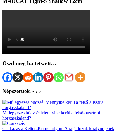
MADCAT Tight-S Shallow 12cm
Oszd meg ha tetszett…
Népszerűek
Műlegyezés büdzsé: Mennyibe kerül a felső-ausztriai
horgászkaland?
Csukázás a Kettős-Körös folyón: A ragadozók királynőjének