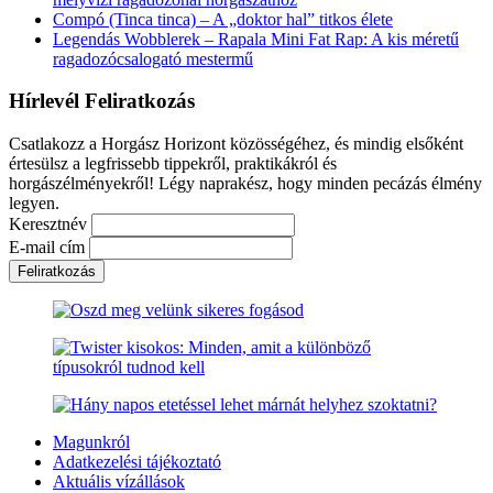
Compó (Tinca tinca) – A „doktor hal” titkos élete
Legendás Wobblerek – Rapala Mini Fat Rap: A kis méretű
ragadozócsalogató mestermű
Hírlevél Feliratkozás
Csatlakozz a Horgász Horizont közösségéhez, és mindig elsőként
értesülsz a legfrissebb tippekről, praktikákról és
horgászélményekről! Légy naprakész, hogy minden pecázás élmény
legyen.
Keresztnév
E-mail cím
Magunkról
Adatkezelési tájékoztató
Aktuális vízállások