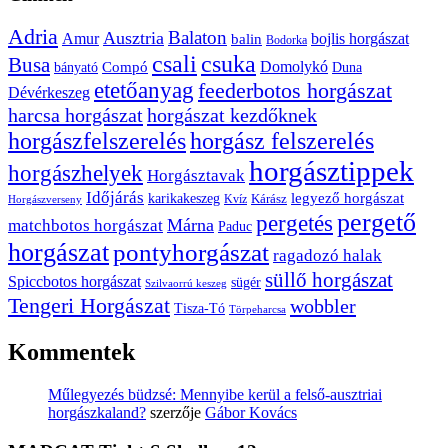
Adria
Balaton
Ausztria
Amur
bojlis horgászat
balin
Bodorka
csuka
csali
Busa
Domolykó
bányató
Compó
Duna
etetőanyag
feederbotos horgászat
Dévérkeszeg
harcsa horgászat
horgászat kezdőknek
horgászfelszerelés
horgász felszerelés
horgásztippek
horgászhelyek
Horgásztavak
Időjárás
karikakeszeg
legyező horgászat
Kárász
Kvíz
Horgászverseny
pergető
pergetés
Márna
matchbotos horgászat
Paduc
horgászat
pontyhorgászat
ragadozó halak
süllő horgászat
Spiccbotos horgászat
sügér
Szilvaorrú keszeg
Tengeri Horgászat
wobbler
Tisza-Tó
Törpeharcsa
Kommentek
Műlegyezés büdzsé: Mennyibe kerül a felső-ausztriai
horgászkaland?
szerzője
Gábor Kovács