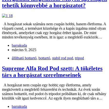
tehetik könnyebbé a horgászatot?
A horgászat sokak számára nem csupán hobbi, hanem életforma. A
vízparti csend, a természet közelsége és a kapás izgalma mind olyan
élmények, amelyeket csak egy horgász érthet igazán. De mint
minden tevékenység esetében, itt is igaz: a megfelelő eszközök…
barrakuda
március 9, 2025
állítható bottartó
,
bottartó
,
stabil rod pod
,
tripod
Supreme Alfa Rod Pod szett: A tökéletes
társ a horgászat szerelmeseinek
A horgászat nem csupán egy hobbi; egy életforma, amely
megköveteli a megfelelő felszerelést és technikát. Az évek során
számos bottartót, rod podot és tripodot próbáltam ki, de csak néhány
közülük vált igazi kedvenccé. Az egyik ilyen megbízható társ a…
barrakuda