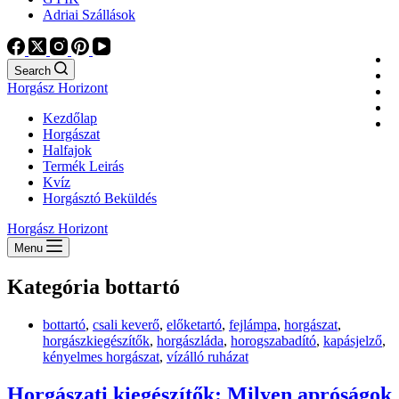
Adriai Szállások
Search
Horgász Horizont
Kezdőlap
Horgászat
Halfajok
Termék Leirás
Kvíz
Horgásztó Beküldés
Horgász Horizont
Menu
Kategória
bottartó
bottartó
,
csali keverő
,
előketartó
,
fejlámpa
,
horgászat
,
horgászkiegészítők
,
horgászláda
,
horogszabadító
,
kapásjelző
,
kényelmes horgászat
,
vízálló ruházat
Horgászati kiegészítők: Milyen apróságok