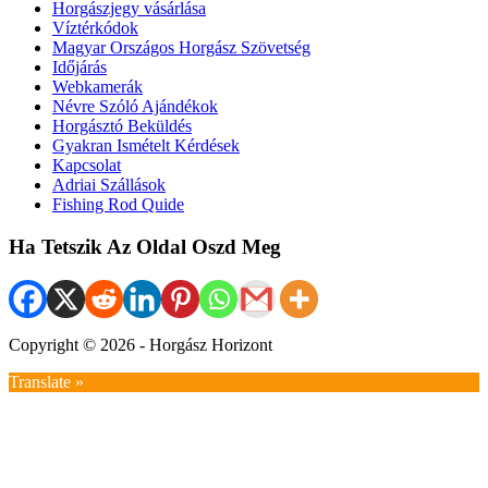
Horgászjegy vásárlása
Víztérkódok
Magyar Országos Horgász Szövetség
Időjárás
Webkamerák
Névre Szóló Ajándékok
Horgásztó Beküldés
Gyakran Ismételt Kérdések
Kapcsolat
Adriai Szállások
Fishing Rod Quide
Ha Tetszik Az Oldal Oszd Meg
Copyright © 2026 - Horgász Horizont
Translate »