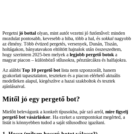
Pergetni
jó bottal
olyan, mint autót vezetni jó futóművel: minden
mozdulat pontosabb, kevesebb a hiba, több a hal, és
sokkal
nagyobb
az élmény. Több évtized pergetés, versenyek, Dunán, Tiszán,
holtágakon, bányatavakon eltöltött hajnalok után összeszedtem,
hogy szerintem 2025-ben melyek a
legjobb pergető botok
a
magyar piacon – különböző stílusokra, pénztárcákra és halfajokra.
Az alábbi
Top 10 pergető bot
lista nem szponzorált, hanem
gyakorlati tapasztalaton, teszteken és a piacon elérhető aktuális
modelleken alapul, kiegészítve a hazai szakboltok és tesztek
ajánlásaival.
Mitől jó egy pergető bot?
Mielőtt belevágunk a konkrét típusokba, pár szó arról,
mire figyelj
pergető bot vásárláskor
. Ha ezeket a szempontokat megérted, a
listát is könnyebben tudod a saját stílusodhoz igazítani.
1. Hossz (milyen hosszú botot válassz?)