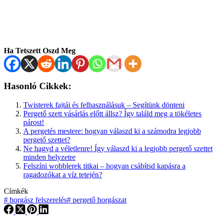
Ha Tetszett Oszd Meg
Hasonló Cikkek:
Twisterek fajtái és felhasználásuk – Segítünk dönteni
Pergető szett vásárlás előtt állsz? Így találd meg a tökéletes
párost!
A pergetés mestere: hogyan válaszd ki a számodra legjobb
pergető szettet?
Ne hagyd a véletlenre! Így válaszd ki a legjobb pergető szettet
minden helyzetre
Felszíni wobblerek titkai – hogyan csábítsd kapásra a
ragadozókat a víz tetején?
Címkék
#
horgász felszerelés
#
pergető horgászat