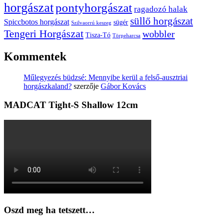
horgászat
pontyhorgászat
ragadozó halak
süllő horgászat
Spiccbotos horgászat
sügér
Szilvaorrú keszeg
Tengeri Horgászat
wobbler
Tisza-Tó
Törpeharcsa
Kommentek
Műlegyezés büdzsé: Mennyibe kerül a felső-ausztriai
horgászkaland?
szerzője
Gábor Kovács
MADCAT Tight-S Shallow 12cm
Oszd meg ha tetszett…