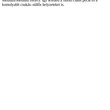
Medium/Medium Heavy. Így lefeded a finom csalis pecát és a
komolyabb csukás–süllős helyzeteket is.