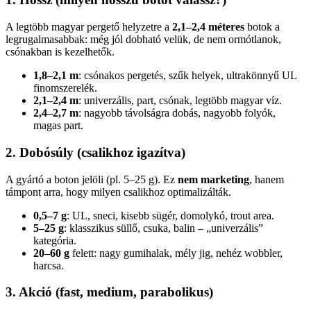
A legtöbb magyar pergető helyzetre a
2,1–2,4 méteres
botok a
legrugalmasabbak: még jól dobható velük, de nem ormótlanok,
csónakban is kezelhetők.
1,8–2,1 m
: csónakos pergetés, szűk helyek, ultrakönnyű UL
finomszerelék.
2,1–2,4 m
: univerzális, part, csónak, legtöbb magyar víz.
2,4–2,7 m
: nagyobb távolságra dobás, nagyobb folyók,
magas part.
2. Dobósúly (csalikhoz igazítva)
A gyártó a boton jelöli (pl. 5–25 g). Ez
nem marketing
, hanem
támpont arra, hogy milyen csalikhoz optimalizálták.
0,5–7 g
: UL, sneci, kisebb sügér, domolykó, trout area.
5–25 g
: klasszikus süllő, csuka, balin – „univerzális”
kategória.
20–60 g
felett: nagy gumihalak, mély jig, nehéz wobbler,
harcsa.
3. Akció (fast, medium, parabolikus)