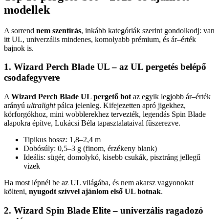
modellek
A sorrend
nem szentírás
, inkább kategóriák szerint gondolkodj: van
itt UL, univerzális mindenes, komolyabb prémium, és ár–érték
bajnok is.
1. Wizard Perch Blade UL – az UL pergetés belépő
csodafegyvere
A
Wizard Perch Blade UL pergető bot
az egyik legjobb ár–érték
arányú
ultralight
pálca jelenleg. Kifejezetten apró jigekhez,
körforgókhoz, mini wobblerekhez tervezték, legendás Spin Blade
alapokra építve, Lukácsi Béla tapasztalataival fűszerezve.
Tipikus hossz: 1,8–2,4 m
Dobósúly: 0,5–3 g (finom, érzékeny blank)
Ideális: sügér, domolykó, kisebb csukák, pisztráng jellegű
vizek
Ha most lépnél be az UL világába, és nem akarsz vagyonokat
költeni,
nyugodt szívvel ajánlom első UL botnak
.
2. Wizard Spin Blade Elite – univerzális ragadozó