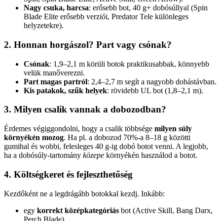
Nagy csuka, harcsa
: erősebb bot, 40 g+ dobósúllyal (Spin
Blade Elite erősebb verziói, Predator Tele különleges
helyzetekre).
2. Honnan horgászol? Part vagy csónak?
Csónak
: 1,9–2,1 m körüli botok praktikusabbak, könnyebb
velük manőverezni.
Part magas partról
: 2,4–2,7 m segít a nagyobb dobástávban.
Kis patakok, szűk helyek
: rövidebb UL bot (1,8–2,1 m).
3. Milyen csalik vannak a dobozodban?
Érdemes végiggondolni, hogy a csalik többsége
milyen súly
környékén mozog
. Ha pl. a dobozod 70%-a 8–18 g közötti
gumihal és wobbi, felesleges 40 g-ig dobó botot venni. A legjobb,
ha a dobósúly-tartomány
közepe
környékén használod a botot.
4. Költségkeret és fejleszthetőség
Kezdőként ne a legdrágább botokkal kezdj. Inkább:
egy
korrekt középkategóriás
bot (Active Skill, Bang Darx,
Perch Blade),