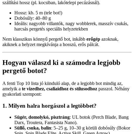
szállítási hossz (pl. kocsiban, lakótelepi pecázásnál).
Hossz: kb. 5 m (tele bot!)
Dobósúly: 40–80 g
Ideális: nagyobb villantók, nagy wobblerek, masszív csukás,
harcsás pergetés speciális helyzetekben
Nem klasszikus könnyű pergető bot, inkább
erőgép
azoknak,
akiknek a helyzet megkívánja a hosszú, erős pálcát.
Hogyan válaszd ki a számodra legjobb
pergető botot?
A fenti Top 10 lista jó kiinduló alap, de a legjobb bot mindig az,
amelyik a
te vizedhez, csaliaidhoz és stílusodhoz
passzol. Néhány
gyakorlati szempont:
1. Milyen halra horgászol a legtöbbet?
Sügér, domolykó, pisztráng
: UL botok (Perch Blade, Bang
Darx, Troutera, Fantasista Nano).
Süllő, csuka, balin
: 5–25 g, 10–30 g körüli dobósúly (Bokor
Spin, Spin Blade Elite, Active Skill, Green Arrow).