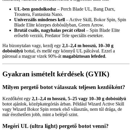
UL-ben gondolkodsz
– Perch Blade UL, Bang Darx,
Troutera, Fantasista Nano.
Univerzális mindenes kell
– Active Skill, Bokor Spin, Spin
Blade Elite közepes dobósúlyban, Green Arrow.
Brutál csalis, nagyhalas pecát célzol
– Spin Blade Elite
erősebb verziói, Predator Tele speciális esetekre.
Ha bizonytalan vagy, kezdj egy
2,1–2,4 m hosszú, 10–30 g
dobósúlyú
bottal, és mellé egy könnyű UL pálcával. Ezzel a
párossal a magyar vizek 90%-át
magabiztosan lefeded
.
Gyakran ismételt kérdések (GYIK)
Milyen pergető botot válasszak teljesen kezdőként?
Kezdőként egy
2,1–2,4 m hosszú, 5–25 vagy 10–30 g dobósúlyú
botot ajánlok, középkategóriás árban. Például Wizard Active Skill
vagy Wizard Bokor Spin remek első választás, nem túl drága, de
már érezhetően jobb, mint a belépő szint.
Megéri UL (ultra light) pergető botot venni?