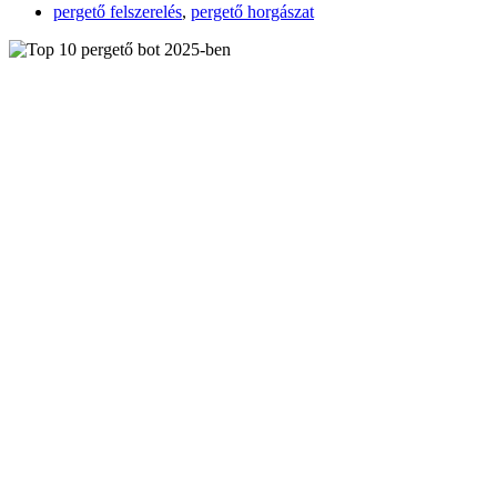
pergető felszerelés
,
pergető horgászat