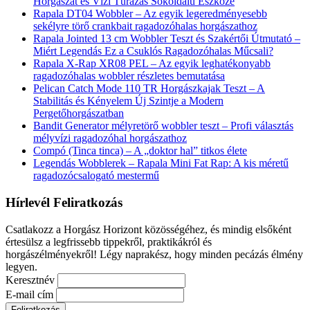
Horgászat és Vízi Túrázás Sokoldalú Eszköze
Rapala DT04 Wobbler – Az egyik legeredményesebb
sekélyre törő crankbait ragadozóhalas horgászathoz
Rapala Jointed 13 cm Wobbler Teszt és Szakértői Útmutató –
Miért Legendás Ez a Csuklós Ragadozóhalas Műcsali?
Rapala X-Rap XR08 PEL – Az egyik leghatékonyabb
ragadozóhalas wobbler részletes bemutatása
Pelican Catch Mode 110 TR Horgászkajak Teszt – A
Stabilitás és Kényelem Új Szintje a Modern
Pergetőhorgászatban
Bandit Generator mélyretörő wobbler teszt – Profi választás
mélyvízi ragadozóhal horgászathoz
Compó (Tinca tinca) – A „doktor hal” titkos élete
Legendás Wobblerek – Rapala Mini Fat Rap: A kis méretű
ragadozócsalogató mestermű
Hírlevél Feliratkozás
Csatlakozz a Horgász Horizont közösségéhez, és mindig elsőként
értesülsz a legfrissebb tippekről, praktikákról és
horgászélményekről! Légy naprakész, hogy minden pecázás élmény
legyen.
Keresztnév
E-mail cím