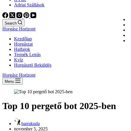
Adriai Szállások
Search
Horgász Horizont
Kezdőlap
Horgászat
Halfajok
Termék Leirás
Kvíz
Horgásztó Beküldés
Horgász Horizont
Menu
Top 10 pergető bot 2025-ben
barrakuda
november 5, 2025