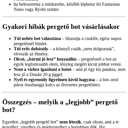
ha beleszeretsz a módszerbe, később léphetsz fel Fantasista
Nano vagy Ryobi szintre.
Gyakori hibák pergető bot vásárlásakor
Túl nehéz bot választása
– fárasztja a csuklót, egész napos
pergetésnél büntet.
Túl erős dobósúly
– a könnyű csalik „nem dolgoznak”,
elveszik az élmény.
Olcsó, „bármi jó lesz” hozzáállás
– pergetésnél a bot az
egyik legfontosabb elem, tényleg megéri kicsit jobbat venni.
Nem a vízhez igazítani a botot
– ami jó egy kis patakra, nem
lesz jó a Dunán 20 g jiggel.
Nyél és egyensúly figyelmen kívül hagyása
– a bot–orsó
páros összhangja kulcs az élvezetes pergetéshez.
Összegzés – melyik a „legjobb” pergető
bot?
Egyetlen „legjobb pergető bot”
nem létezik
, csak olyan, ami a
te
kezedhez, vizedhez és módszeredhez
a legjobban illik. Ha: