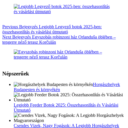
Previous
Bejegyzés
Legjobb Legyező botok 2025-ben:
összehasonlítás és vásárlási útmutató
Next
Bejegyzés
Egyszobás robinzoni ház Orlanduša öblében –
tengerre néző terasz Korčulán
Népszerűek
Horgászhelyek
Budapesten és környékén
Legjobb Feeder Botok 2025: Összehasonlítás és Vásárlási
Útmutató
Csendes Vizek, Nagy Fogások: A Legjobb Horgászhelyek