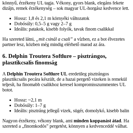
könnyű, érzékeny UL tagja. Vékony, gyors blank, elegáns fekete
dizájn, remek érzékenység – sok magyar UL-horgász kedvence lett.
Hossz: 1,8 és 2,1 m környéki változatok
Dobósúly: 0,5–5 g vagy 2–7 g
Ideális: patakok, kisebb folyók, tavak finom csalikkal
Ha szereted látni,
„mit csinál a csali”
a vízben, ez a bot élvezetes
partner lesz, közben még mindig elérhető marad az ára.
6. Delphin Troutera Softlure – pisztrángos,
plasztikcsalis finomság
A
Delphin Troutera Softlure UL
eredetileg pisztrángos
plasztikcsalis pecára készült, de a hazai pergető vizeken is remekül
teljesít, ha finomabb csalikhoz keresel kompromisszummentes UL
botot.
Hossz: ~2,1 m
Dobósúly: 1–7 g
Ideális: pisztráng jellegű vizek, sügér, domolykó, kisebb balin
Nagyon érzékeny, vékony blank, ami
minden koppanást átad
. Ha
szereted a „finomkodós” pergetést, könnyen a kedvenceddé válhat.