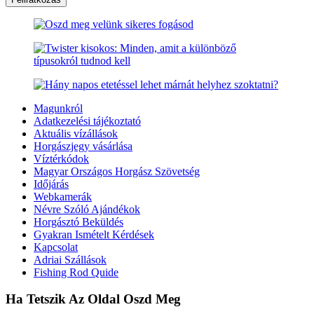
Magunkról
Adatkezelési tájékoztató
Aktuális vízállások
Horgászjegy vásárlása
Víztérkódok
Magyar Országos Horgász Szövetség
Időjárás
Webkamerák
Névre Szóló Ajándékok
Horgásztó Beküldés
Gyakran Ismételt Kérdések
Kapcsolat
Adriai Szállások
Fishing Rod Quide
Ha Tetszik Az Oldal Oszd Meg