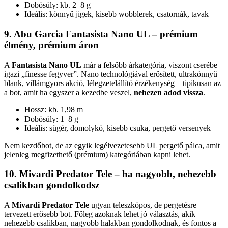
Dobósúly: kb. 2–8 g
Ideális: könnyű jigek, kisebb wobblerek, csatornák, tavak
9. Abu Garcia Fantasista Nano UL – prémium
élmény, prémium áron
A
Fantasista Nano UL
már a felsőbb árkategória, viszont cserébe
igazi „finesse fegyver”. Nano technológiával erősített, ultrakönnyű
blank, villámgyors akció, lélegzetelállító érzékenység – tipikusan az
a bot, amit ha egyszer a kezedbe veszel,
nehezen adod vissza
.
Hossz: kb. 1,98 m
Dobósúly: 1–8 g
Ideális: sügér, domolykó, kisebb csuka, pergető versenyek
Nem kezdőbot, de az egyik legélvezetesebb UL pergető pálca, amit
jelenleg megfizethető (prémium) kategóriában kapni lehet.
10. Mivardi Predator Tele – ha nagyobb, nehezebb
csalikban gondolkodsz
A
Mivardi Predator Tele
ugyan teleszkópos, de pergetésre
tervezett erősebb bot. Főleg azoknak lehet jó választás, akik
nehezebb csalikban, nagyobb halakban gondolkodnak, és fontos a