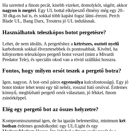
Ha szereted a finom pecát, kisebb vizeket, domolykót, sügért, akkor
nagyon is megéri
. Egy UL bottal elképesztő élmény még egy 20–
30 dkg-os hal is, és sokkal több kapást fogsz látni–érezni. Perch
Blade UL, Bang Darx, Troutera jó UL indulásnak.
Használhatok teleszkópos botot pergetésre?
Lehet, de nem ideális. A pergetéshez a
kétrészes, osztott nyelű
karbobotok sokkal élvezetesebbek és pontosabbak. Kivétel, ha
kifejezetten teleszkópos pergető botot veszel (mint a Mivardi
Predator Tele), és speciális okod van a rövid szállítási hosszra.
Fontos, hogy milyen orsót teszek a pergető botra?
Igen, nagyon. A bot–orsó páros
egyensúlya
kulcsfontosságú. Egy jó
botot tönkre lehet tenni egy túl nehéz, rosszul futó orsóval. Érdemes
könnyű, megbízható pergető orsót választani, jó fékkel, finom
zsinórképpel.
Elég egy pergető bot az összes helyzetre?
Kompromisszummal igen, de ha igazán belemerülsz, minimum
két
botban
érdemes gondolkodni: egy UL/Light és egy