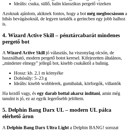
Ideális: csuka, süllő, balin klasszikus pergető vizeken
Azoknak ajánlom, akiknek fontos, hogy a bot
még megbocsásson
a
hibás bevágásoknál, de legyen tartalék a gerincben egy jobb halhoz
is.
4. Wizard Active Skill – pénztárcabarát mindenes
pergető bot
A
Wizard Active Skill
jó választás, ha viszonylag olcsón, de
használható, modern pergető botot keresel. Kifejezetten általános,
„mindenre elmegy” jellegű bot, kisebb csukáktól a balinig.
Hossz: kb. 2,1 m környéke
Dobósúly: 5–23 g
Ideális: kisebb wobblerek, gumihalak, körforgók, villantók
Ha kezdő vagy, és
egy darab bottal akarsz indítani
, amin még
tanulni is jó, ez az egyik legerősebb jelöltem.
5. Delphin Bang Darx UL – modern UL pálca
elérhető áron
A
Delphin Bang Darx Ultra Light
a Delphin BANG! sorozat