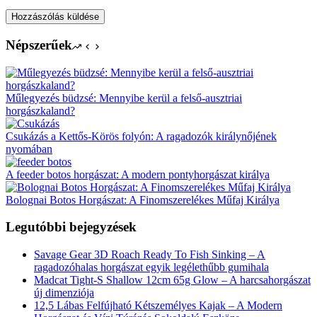
Hozzászólás küldése
Népszerűek
Műlegyezés büdzsé: Mennyibe kerül a felső-ausztriai
horgászkaland?
Csukázás a Kettős-Körös folyón: A ragadozók királynőjének
nyomában
A feeder botos horgászat: A modern pontyhorgászat királya
Bolognai Botos Horgászat: A Finomszerelékes Műfaj Királya
Legutóbbi bejegyzések
Savage Gear 3D Roach Ready To Fish Sinking – A
ragadozóhalas horgászat egyik legélethűbb gumihala
Madcat Tight-S Shallow 12cm 65g Glow – A harcsahorgászat
új dimenziója
12,5 Lábas Felfújható Kétszemélyes Kajak – A Modern