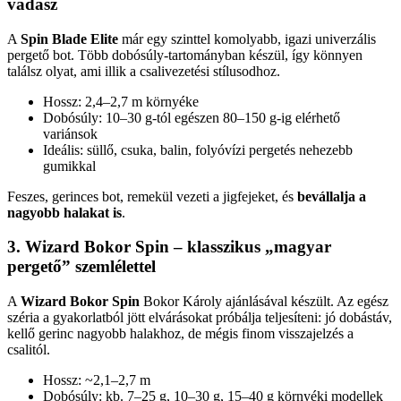
vadász
A
Spin Blade Elite
már egy szinttel komolyabb, igazi univerzális
pergető bot. Több dobósúly-tartományban készül, így könnyen
találsz olyat, ami illik a csalivezetési stílusodhoz.
Hossz: 2,4–2,7 m környéke
Dobósúly: 10–30 g-tól egészen 80–150 g-ig elérhető
variánsok
Ideális: süllő, csuka, balin, folyóvízi pergetés nehezebb
gumikkal
Feszes, gerinces bot, remekül vezeti a jigfejeket, és
bevállalja a
nagyobb halakat is
.
3. Wizard Bokor Spin – klasszikus „magyar
pergető” szemlélettel
A
Wizard Bokor Spin
Bokor Károly ajánlásával készült. Az egész
széria a gyakorlatból jött elvárásokat próbálja teljesíteni: jó dobástáv,
kellő gerinc nagyobb halakhoz, de mégis finom visszajelzés a
csalitól.
Hossz: ~2,1–2,7 m
Dobósúly: kb. 7–25 g, 10–30 g, 15–40 g környéki modellek