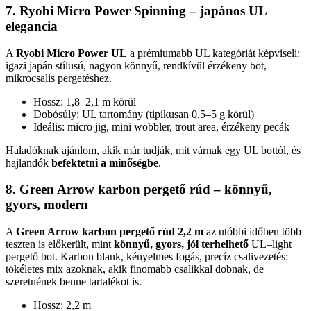
7. Ryobi Micro Power Spinning – japános UL
elegancia
A
Ryobi Micro Power UL
a prémiumabb UL kategóriát képviseli:
igazi japán stílusú, nagyon könnyű, rendkívül érzékeny bot,
mikrocsalis pergetéshez.
Hossz: 1,8–2,1 m körül
Dobósúly: UL tartomány (tipikusan 0,5–5 g körül)
Ideális: micro jig, mini wobbler, trout area, érzékeny pecák
Haladóknak ajánlom, akik már tudják, mit várnak egy UL bottól, és
hajlandók
befektetni a minőségbe
.
8. Green Arrow karbon pergető rúd – könnyű,
gyors, modern
A
Green Arrow karbon pergető rúd 2,2 m
az utóbbi időben több
teszten is előkerült, mint
könnyű, gyors, jól terhelhető
UL–light
pergető bot. Karbon blank, kényelmes fogás, precíz csalivezetés:
tökéletes mix azoknak, akik finomabb csalikkal dobnak, de
szeretnének benne tartalékot is.
Hossz: 2,2 m