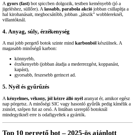
A
gyors (fast)
bot spiccben dolgozik, testben keményebb (jó a
jigeléshez, süllőre). A
lassabb, parabola akció
jobban csillapítja a
hal kirohanásait, megbocsátóbb, jobban „játszik” wobblereknél,
villantóknál.
4. Anyag, súly, érzékenység
A mai jobb pergető botok szinte mind
karbonból
készülnek. A
magasabb minőségű karbon:
könnyebb,
érzékenyebb (jobban átadja a mederrezgést, koppanást,
kapást),
gyorsabb, feszesebb gerincet ad.
5. Nyél és gyűrűzés
A
kényelmes, vékony, jól kézre álló nyél
aranyat ér, amikor egész
nap pörgetsz. A minőségi SIC vagy hasonló gyűrűk pedig kímélik a
zsinórt, szépen fut az orsó. A listában szereplő botoknál
mindegyiknél erre is odafigyeltek a gyártók.
Top 10 pergető bot – 2025-ös ajánlott