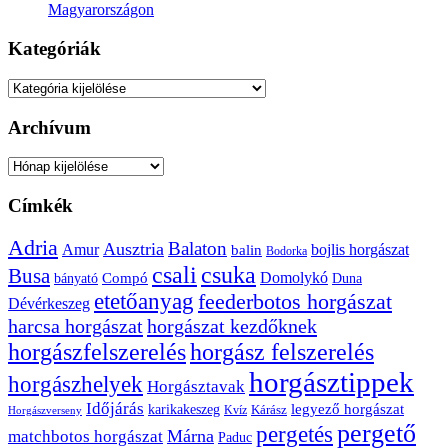
Magyarországon
Kategóriák
Kategóriák
Archívum
Archívum
Címkék
Adria
Balaton
Ausztria
Amur
bojlis horgászat
balin
Bodorka
csuka
csali
Busa
Domolykó
bányató
Compó
Duna
etetőanyag
feederbotos horgászat
Dévérkeszeg
harcsa horgászat
horgászat kezdőknek
horgászfelszerelés
horgász felszerelés
horgásztippek
horgászhelyek
Horgásztavak
Időjárás
karikakeszeg
legyező horgászat
Kárász
Kvíz
Horgászverseny
pergető
pergetés
Márna
matchbotos horgászat
Paduc