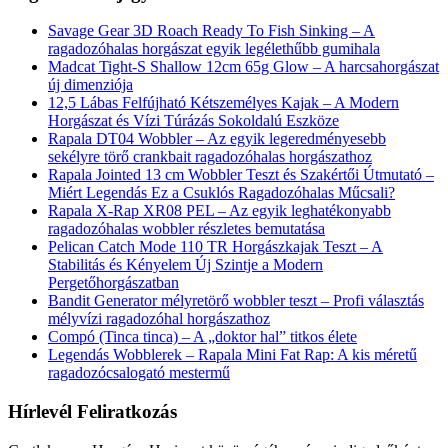
Savage Gear 3D Roach Ready To Fish Sinking – A
ragadozóhalas horgászat egyik legélethűbb gumihala
Madcat Tight-S Shallow 12cm 65g Glow – A harcsahorgászat
új dimenziója
12,5 Lábas Felfújható Kétszemélyes Kajak – A Modern
Horgászat és Vízi Túrázás Sokoldalú Eszköze
Rapala DT04 Wobbler – Az egyik legeredményesebb
sekélyre törő crankbait ragadozóhalas horgászathoz
Rapala Jointed 13 cm Wobbler Teszt és Szakértői Útmutató –
Miért Legendás Ez a Csuklós Ragadozóhalas Műcsali?
Rapala X-Rap XR08 PEL – Az egyik leghatékonyabb
ragadozóhalas wobbler részletes bemutatása
Pelican Catch Mode 110 TR Horgászkajak Teszt – A
Stabilitás és Kényelem Új Szintje a Modern
Pergetőhorgászatban
Bandit Generator mélyretörő wobbler teszt – Profi választás
mélyvízi ragadozóhal horgászathoz
Compó (Tinca tinca) – A „doktor hal” titkos élete
Legendás Wobblerek – Rapala Mini Fat Rap: A kis méretű
ragadozócsalogató mestermű
Hírlevél Feliratkozás