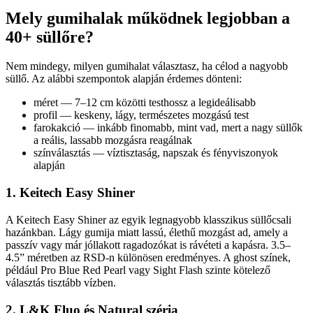
Mely gumihalak működnek legjobban a
40+ süllőre?
Nem mindegy, milyen gumihalat választasz, ha célod a nagyobb
süllő. Az alábbi szempontok alapján érdemes dönteni:
méret — 7–12 cm közötti testhossz a legideálisabb
profil — keskeny, lágy, természetes mozgású test
farokakció — inkább finomabb, mint vad, mert a nagy süllők
a reális, lassabb mozgásra reagálnak
színválasztás — víztisztaság, napszak és fényviszonyok
alapján
1. Keitech Easy Shiner
A Keitech Easy Shiner az egyik legnagyobb klasszikus süllőcsali
hazánkban. Lágy gumija miatt lassú, élethű mozgást ad, amely a
passzív vagy már jóllakott ragadozókat is rávéteti a kapásra. 3.5–
4.5” méretben az RSD-n különösen eredményes. A ghost színek,
például Pro Blue Red Pearl vagy Sight Flash szinte kötelező
választás tisztább vízben.
2. L&K Fluo és Natural széria