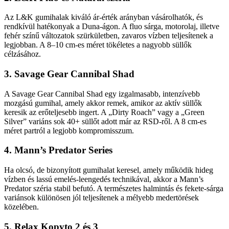
Az L&K gumihalak kiváló ár-érték arányban vásárolhatók, és
rendkívül hatékonyak a Duna-ágon. A fluo sárga, motorolaj, illetve
fehér színű változatok szürkületben, zavaros vízben teljesítenek a
legjobban. A 8–10 cm-es méret tökéletes a nagyobb süllők
célzásához.
3. Savage Gear Cannibal Shad
A Savage Gear Cannibal Shad egy izgalmasabb, intenzívebb
mozgású gumihal, amely akkor remek, amikor az aktív süllők
keresik az erőteljesebb ingert. A „Dirty Roach” vagy a „Green
Silver” variáns sok 40+ süllőt adott már az RSD-ről. A 8 cm-es
méret partról a legjobb kompromisszum.
4. Mann’s Predator Series
Ha olcsó, de bizonyított gumihalat keresel, amely működik hideg
vízben és lassú emelés-leengedés technikával, akkor a Mann’s
Predator széria stabil befutó. A természetes halmintás és fekete-sárga
variánsok különösen jól teljesítenek a mélyebb medertörések
közelében.
5. Relax Kopyto 2 és 3