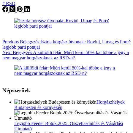
#
RSD
Previous
Bejegyzés
Isztria horgász útvonala: Rovinj, Umag és Poreč
legjobb parti pontjai
Next
Bejegyzés
A külföldi felár: Miért kerül 50%-kal többe a jegy a
nem magyar horgászoknak az RSD-n?
Népszerűek
Horgászhelyek
Budapesten és környékén
Legjobb Feeder Botok 2025: Összehasonlítás és Vásárlási
Útmutató