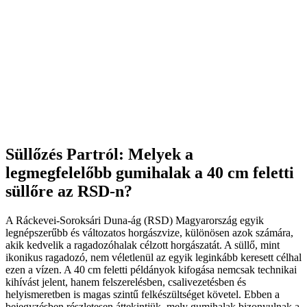
Süllőzés Partról: Melyek a
legmegfelelőbb gumihalak a 40 cm feletti
süllőre az RSD-n?
A Ráckevei-Soroksári Duna-ág (RSD) Magyarország egyik
legnépszerűbb és változatos horgászvize, különösen azok számára,
akik kedvelik a ragadozóhalak célzott horgászatát. A süllő, mint
ikonikus ragadozó, nem véletlenül az egyik leginkább keresett célhal
ezen a vízen. A 40 cm feletti példányok kifogása nemcsak technikai
kihívást jelent, hanem felszerelésben, csalivezetésben és
helyismeretben is magas szintű felkészültséget követel. Ebben a
bejegyzésben részletesen áttekintjük, mely gumihalak bizonyulnak a