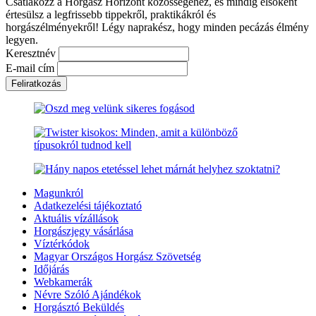
Csatlakozz a Horgász Horizont közösségéhez, és mindig elsőként
értesülsz a legfrissebb tippekről, praktikákról és
horgászélményekről! Légy naprakész, hogy minden pecázás élmény
legyen.
Keresztnév
E-mail cím
Magunkról
Adatkezelési tájékoztató
Aktuális vízállások
Horgászjegy vásárlása
Víztérkódok
Magyar Országos Horgász Szövetség
Időjárás
Webkamerák
Névre Szóló Ajándékok
Horgásztó Beküldés