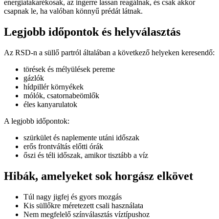
energiatakarékosak, az ingerre lassan reagálnak, és csak akkor
csapnak le, ha valóban könnyű prédát látnak.
Legjobb időpontok és helyválasztás
Az RSD-n a süllő partról általában a következő helyeken keresendő:
törések és mélyülések pereme
gázlók
hídpillér környékek
mólók, csatornabeömlők
éles kanyarulatok
A legjobb időpontok:
szürkület és naplemente utáni időszak
erős frontváltás előtti órák
őszi és téli időszak, amikor tisztább a víz
Hibák, amelyeket sok horgász elkövet
Túl nagy jigfej és gyors mozgás
Kis süllőkre méretezett csali használata
Nem megfelelő színválasztás víztípushoz