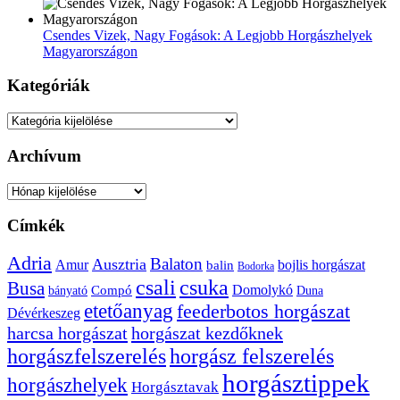
Csendes Vizek, Nagy Fogások: A Legjobb Horgászhelyek
Magyarországon
Kategóriák
Kategóriák
Archívum
Archívum
Címkék
Adria
Balaton
Ausztria
Amur
bojlis horgászat
balin
Bodorka
csuka
csali
Busa
Domolykó
bányató
Compó
Duna
etetőanyag
feederbotos horgászat
Dévérkeszeg
harcsa horgászat
horgászat kezdőknek
horgászfelszerelés
horgász felszerelés
horgásztippek
horgászhelyek
Horgásztavak