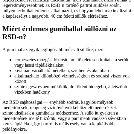
legeredményesebbnek az RSD-n történő partról süllőzés során,
milyen technikát érdemes alkalmazni, és hogyan lehet maximalizálni
a kapásesélyt a nagyobb, 40 cm feletti süllők eléréséhez.
Miért érdemes gumihallal süllőzni az
RSD-n?
A gumihal az egyik legfogósabb műcsali süllőre, mert:
természetes mozgást biztosít, ami tökéletesen imitálja a sérült
vagy lassú táplálékhalakat
kiválóan variálható méretben, színben és akcióban
alkalmazható különböző vízmélységben és sodrási viszonyok
között
szinte egész évben működik, de főként hidegebb, áttetszőbb
vizekben hatékony
Az RSD sajátosságai — enyhébb sodrás, kagylós-mélyebb
medertörések, rengeteg vízinövényekkel tűzdelt mederrészek —
szinte ideálisak a gumihalas módszerhez. A süllő itt gyakran a
medertörések mellé húzódik, vagy a part menti vadászó sávokban
keres táplálékot, így partról is reális esély van a kapitálisabb
példányokra.