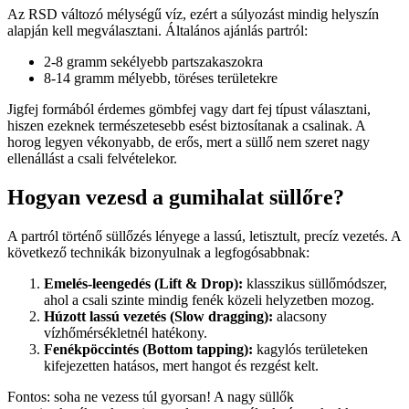
Az RSD változó mélységű víz, ezért a súlyozást mindig helyszín
alapján kell megválasztani. Általános ajánlás partról:
2-8 gramm sekélyebb partszakaszokra
8-14 gramm mélyebb, töréses területekre
Jigfej formából érdemes gömbfej vagy dart fej típust választani,
hiszen ezeknek természetesebb esést biztosítanak a csalinak. A
horog legyen vékonyabb, de erős, mert a süllő nem szeret nagy
ellenállást a csali felvételekor.
Hogyan vezesd a gumihalat süllőre?
A partról történő süllőzés lényege a lassú, letisztult, precíz vezetés. A
következő technikák bizonyulnak a legfogósabbnak:
Emelés-leengedés (Lift & Drop):
klasszikus süllőmódszer,
ahol a csali szinte mindig fenék közeli helyzetben mozog.
Húzott lassú vezetés (Slow dragging):
alacsony
vízhőmérsékletnél hatékony.
Fenékpöccintés (Bottom tapping):
kagylós területeken
kifejezetten hatásos, mert hangot és rezgést kelt.
Fontos: soha ne vezess túl gyorsan! A nagy süllők