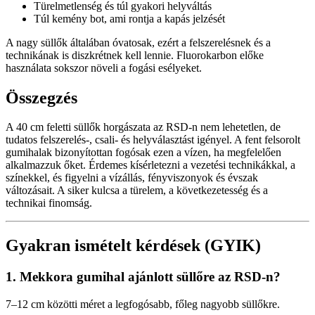
Türelmetlenség és túl gyakori helyváltás
Túl kemény bot, ami rontja a kapás jelzését
A nagy süllők általában óvatosak, ezért a felszerelésnek és a
technikának is diszkrétnek kell lennie. Fluorokarbon előke
használata sokszor növeli a fogási esélyeket.
Összegzés
A 40 cm feletti süllők horgászata az RSD-n nem lehetetlen, de
tudatos felszerelés-, csali- és helyválasztást igényel. A fent felsorolt
gumihalak bizonyítottan fogósak ezen a vízen, ha megfelelően
alkalmazzuk őket. Érdemes kísérletezni a vezetési technikákkal, a
színekkel, és figyelni a vízállás, fényviszonyok és évszak
változásait. A siker kulcsa a türelem, a következetesség és a
technikai finomság.
Gyakran ismételt kérdések (GYIK)
1. Mekkora gumihal ajánlott süllőre az RSD-n?
7–12 cm közötti méret a legfogósabb, főleg nagyobb süllőkre.