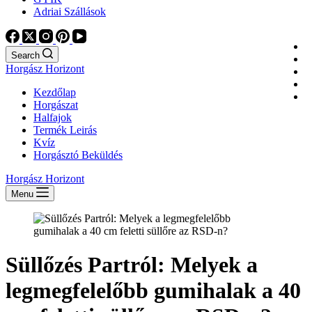
Adriai Szállások
Search
Horgász Horizont
Kezdőlap
Horgászat
Halfajok
Termék Leirás
Kvíz
Horgásztó Beküldés
Horgász Horizont
Menu
Süllőzés Partról: Melyek a
legmegfelelőbb gumihalak a 40