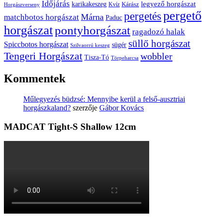
Időjárás
karikakeszeg
legyező horgászat
Kárász
Kvíz
Horgászverseny
pergető
pergetés
Márna
matchbotos horgászat
Paduc
horgászat
pontyhorgászat
ragadozó halak
süllő horgászat
Spiccbotos horgászat
sügér
Szilvaorrú keszeg
Tengeri Horgászat
wobbler
Tisza-Tó
Törpeharcsa
Kommentek
Műlegyezés büdzsé: Mennyibe kerül a felső-ausztriai
horgászkaland?
szerzője
Gábor Kovács
MADCAT Tight-S Shallow 12cm