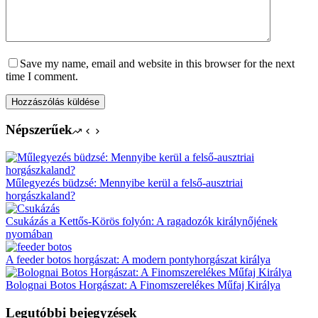
Save my name, email and website in this browser for the next
time I comment.
Hozzászólás küldése
Népszerűek
Műlegyezés büdzsé: Mennyibe kerül a felső-ausztriai
horgászkaland?
Csukázás a Kettős-Körös folyón: A ragadozók királynőjének
nyomában
A feeder botos horgászat: A modern pontyhorgászat királya
Bolognai Botos Horgászat: A Finomszerelékes Műfaj Királya
Legutóbbi bejegyzések