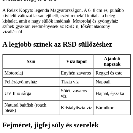
A Relax Kopyto legenda Magyarországon. A 6–8 cm-es, puhább
kivitelű változat lassan ejthető, ezért remekül imitálja a beteg
kishalat, amit a nagy süllők imádnak. Motorolaj és gyöngyház
színek gyakran eredményesek az RSD-n, főként alacsony
vízállásnál.
A legjobb színek az RSD süllőzéshez
Ajánlott
Szín
Vízállapot
napszak
Motorolaj
Enyhén zavaros
Reggel és este
Fehér/gyöngyház
Tiszta víz
Nappali
Sötét, zavaros
UV fluo sárga
Hajnal, éjszaka
víz
Natural baitfish (roach,
Kristálytiszta víz
Bármikor
bleak)
Fejméret, jigfej súly és szerelék