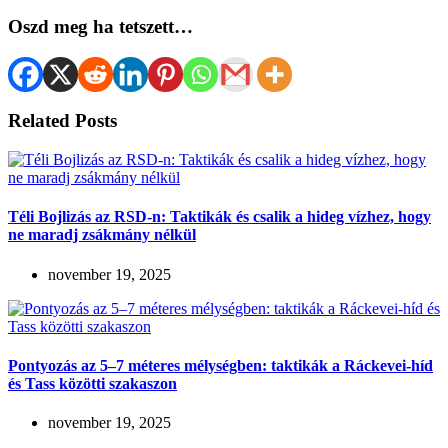
Oszd meg ha tetszett…
Related Posts
Téli Bojlizás az RSD-n: Taktikák és csalik a hideg vízhez, hogy
ne maradj zsákmány nélkül
november 19, 2025
Pontyozás az 5–7 méteres mélységben: taktikák a Ráckevei-híd
és Tass közötti szakaszon
november 19, 2025