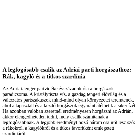
A legfogósabb csalik az Adriai parti horgászathoz:
Rák, kagyló és a titkos szardínia
Az Adriai-tenger partvidéke évszázadok óta a horgászok
paradicsoma. A kristálytiszta víz, a gazdag tengeri élővilág és a
változatos partszakaszok mind-mind olyan környezetet teremtenek,
ahol a tapasztalt és a kezdő horgászok egyaránt átélhetik a siker ízét.
Ha azonban valóban szeretnél eredményesen horgászni az Adrián,
akkor elengedhetetlen tudni, mely csalik számítanak a
legfogósabbnak. A legjobb eredményt hozó három csaliról lesz szó:
a rákokról, a kagylókról és a titkos favoritként emlegetett
szardíniáról.