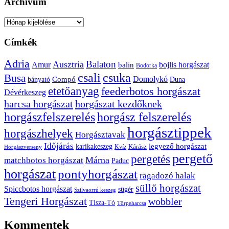
Archívum
Archívum
Címkék
Adria
Balaton
Ausztria
Amur
bojlis horgászat
balin
Bodorka
csuka
csali
Busa
Domolykó
bányató
Compó
Duna
etetőanyag
feederbotos horgászat
Dévérkeszeg
harcsa horgászat
horgászat kezdőknek
horgászfelszerelés
horgász felszerelés
horgásztippek
horgászhelyek
Horgásztavak
Időjárás
karikakeszeg
legyező horgászat
Kárász
Kvíz
Horgászverseny
pergető
pergetés
Márna
matchbotos horgászat
Paduc
horgászat
pontyhorgászat
ragadozó halak
süllő horgászat
Spiccbotos horgászat
sügér
Szilvaorrú keszeg
Tengeri Horgászat
wobbler
Tisza-Tó
Törpeharcsa
Kommentek