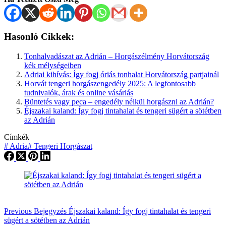
Hasonló Cikkek:
Tonhalvadászat az Adrián – Horgászélmény Horvátország
kék mélységeiben
Adriai kihívás: Így fogj óriás tonhalat Horvátország partjainál
Horvát tengeri horgászengedély 2025: A legfontosabb
tudnivalók, árak és online vásárlás
Büntetés vagy peca – engedély nélkül horgászni az Adrián?
Éjszakai kaland: Így fogj tintahalat és tengeri sügért a sötétben
az Adrián
Címkék
#
Adria
#
Tengeri Horgászat
Previous
Bejegyzés
Éjszakai kaland: Így fogj tintahalat és tengeri
sügért a sötétben az Adrián