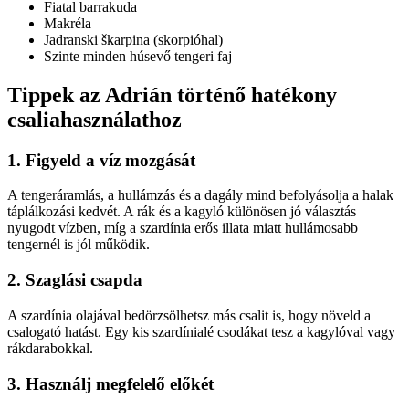
Fiatal barrakuda
Makréla
Jadranski škarpina (skorpióhal)
Szinte minden húsevő tengeri faj
Tippek az Adrián történő hatékony
csaliahasználathoz
1. Figyeld a víz mozgását
A tengeráramlás, a hullámzás és a dagály mind befolyásolja a halak
táplálkozási kedvét. A rák és a kagyló különösen jó választás
nyugodt vízben, míg a szardínia erős illata miatt hullámosabb
tengernél is jól működik.
2. Szaglási csapda
A szardínia olajával bedörzsölhetsz más csalit is, hogy növeld a
csalogató hatást. Egy kis szardínialé csodákat tesz a kagylóval vagy
rákdarabokkal.
3. Használj megfelelő előkét