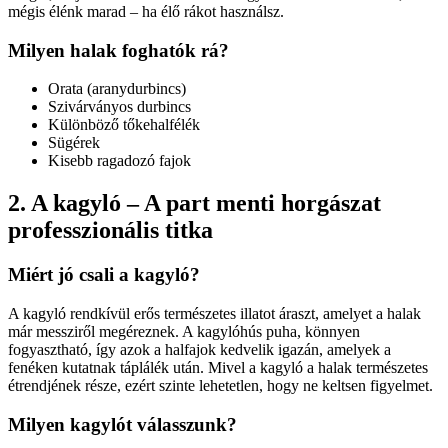
mégis élénk marad – ha élő rákot használsz.
Milyen halak foghatók rá?
Orata (aranydurbincs)
Szivárványos durbincs
Különböző tőkehalfélék
Sügérek
Kisebb ragadozó fajok
2. A kagyló – A part menti horgászat
professzionális titka
Miért jó csali a kagyló?
A kagyló rendkívül erős természetes illatot áraszt, amelyet a halak
már messziről megéreznek. A kagylóhús puha, könnyen
fogyasztható, így azok a halfajok kedvelik igazán, amelyek a
fenéken kutatnak táplálék után. Mivel a kagyló a halak természetes
étrendjének része, ezért szinte lehetetlen, hogy ne keltsen figyelmet.
Milyen kagylót válasszunk?