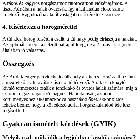
A rákos és kagylós horgászathoz fluorocarbon előkét ajánlok. A
tiszta Adriában a halak óvatosak, így a láthatatlan előke szinte
kötelező. Ragadozóhalaknál vastagabb előkére lesz szükség.
4. Kísérletezz a horogmérettel
A túl kicsi horog felsérti a csalit, a túl nagy pedig elriasztja a halakat.
Az optimális méret a célzott halfajtól függ, de a 2–6-os horogméret
általában jó választás.
Összegzés
Az Adriai-tenger partvidéke ideális hely a sikeres horgászathoz, ám
a megfelelő csali kiválasztása döntő tényező. A rák és a kagyló
kiváló természetes csalik a fenéklakó és óvatos halak számára, míg a
szardínia igazi ragadozó mágnes. Ha tudatosan, az adott
körülményekhez alkalmazkodva használod őket, akkor biztos
lehetsz benne, hogy a következő adriai horgászkalandod tele lesz
fogásokkal.
Gyakran ismételt kérdések (GYIK)
Melyik csali működik a legjobban kezdők számára?