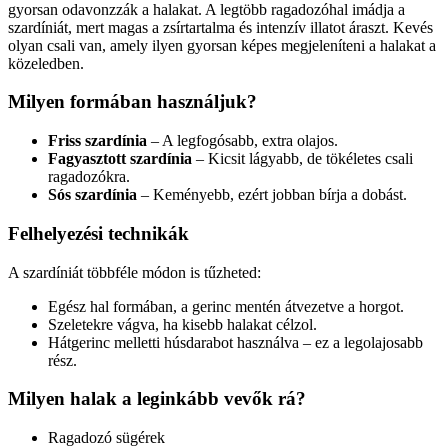
gyorsan odavonzzák a halakat. A legtöbb ragadozóhal imádja a
szardíniát, mert magas a zsírtartalma és intenzív illatot áraszt. Kevés
olyan csali van, amely ilyen gyorsan képes megjeleníteni a halakat a
közeledben.
Milyen formában használjuk?
Friss szardínia
– A legfogósabb, extra olajos.
Fagyasztott szardínia
– Kicsit lágyabb, de tökéletes csali
ragadozókra.
Sós szardínia
– Keményebb, ezért jobban bírja a dobást.
Felhelyezési technikák
A szardíniát többféle módon is tűzheted:
Egész hal formában, a gerinc mentén átvezetve a horgot.
Szeletekre vágva, ha kisebb halakat célzol.
Hátgerinc melletti húsdarabot használva – ez a legolajosabb
rész.
Milyen halak a leginkább vevők rá?
Ragadozó sügérek