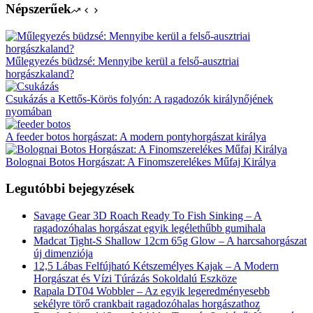
Népszerűek
Műlegyezés büdzsé: Mennyibe kerül a felső-ausztriai
horgászkaland?
Csukázás a Kettős-Körös folyón: A ragadozók királynőjének
nyomában
A feeder botos horgászat: A modern pontyhorgászat királya
Bolognai Botos Horgászat: A Finomszerelékes Műfaj Királya
Legutóbbi bejegyzések
Savage Gear 3D Roach Ready To Fish Sinking – A
ragadozóhalas horgászat egyik legélethűbb gumihala
Madcat Tight-S Shallow 12cm 65g Glow – A harcsahorgászat
új dimenziója
12,5 Lábas Felfújható Kétszemélyes Kajak – A Modern
Horgászat és Vízi Túrázás Sokoldalú Eszköze
Rapala DT04 Wobbler – Az egyik legeredményesebb
sekélyre törő crankbait ragadozóhalas horgászathoz