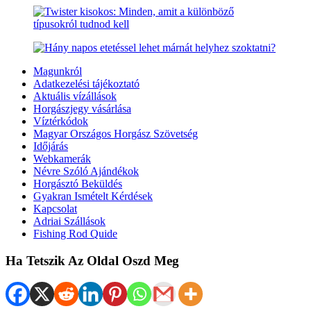
Magunkról
Adatkezelési tájékoztató
Aktuális vízállások
Horgászjegy vásárlása
Víztérkódok
Magyar Országos Horgász Szövetség
Időjárás
Webkamerák
Névre Szóló Ajándékok
Horgásztó Beküldés
Gyakran Ismételt Kérdések
Kapcsolat
Adriai Szállások
Fishing Rod Quide
Ha Tetszik Az Oldal Oszd Meg