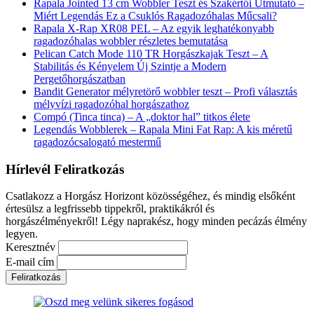
Rapala Jointed 13 cm Wobbler Teszt és Szakértői Útmutató –
Miért Legendás Ez a Csuklós Ragadozóhalas Műcsali?
Rapala X-Rap XR08 PEL – Az egyik leghatékonyabb
ragadozóhalas wobbler részletes bemutatása
Pelican Catch Mode 110 TR Horgászkajak Teszt – A
Stabilitás és Kényelem Új Szintje a Modern
Pergetőhorgászatban
Bandit Generator mélyretörő wobbler teszt – Profi választás
mélyvízi ragadozóhal horgászathoz
Compó (Tinca tinca) – A „doktor hal” titkos élete
Legendás Wobblerek – Rapala Mini Fat Rap: A kis méretű
ragadozócsalogató mestermű
Hírlevél Feliratkozás
Csatlakozz a Horgász Horizont közösségéhez, és mindig elsőként
értesülsz a legfrissebb tippekről, praktikákról és
horgászélményekről! Légy naprakész, hogy minden pecázás élmény
legyen.
Keresztnév
E-mail cím