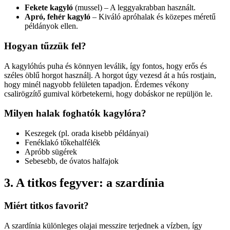
Fekete kagyló
(mussel) – A leggyakrabban használt.
Apró, fehér kagyló
– Kiváló apróhalak és közepes méretű
példányok ellen.
Hogyan tűzzük fel?
A kagylóhús puha és könnyen leválik, így fontos, hogy erős és
széles öblű horgot használj. A horgot úgy vezesd át a hús rostjain,
hogy minél nagyobb felületen tapadjon. Érdemes vékony
csalirögzítő gumival körbetekerni, hogy dobáskor ne repüljön le.
Milyen halak foghatók kagylóra?
Keszegek (pl. orada kisebb példányai)
Fenéklakó tőkehalfélék
Apróbb sügérek
Sebesebb, de óvatos halfajok
3. A titkos fegyver: a szardínia
Miért titkos favorit?
A szardínia különleges olajai messzire terjednek a vízben, így