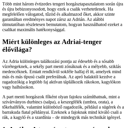
Több mint három évtizedes tengeri horgásztapasztalatom során újra
és újra bebizonyosodott, hogy ezek a csalik verhetetlenek. Ha
megfelelően válogatod, tűzöd és alkalmazod őket, akkor szinte
garantáltan eredményes napot zársz az Adrián. Az alábbi
útmutatóban részletesen bemutatom, hogyan használhatod ezeket a
csalikat maximális hatékonysággal.
Miért különleges az Adriai-tenger
élővilága?
Az Adria különleges találkozási pontja az édesebb és a sósabb
vízrétegeknek, a sekély part menti zónáknak és a mélyebb, sziklás
medencéknek. Emiatt rendkívül sokféle halfaj él itt, amelyek mind
más és más típusú csalit preferálnak. Az apró halaktól kezdve a
ragadozókig a legtöbb faj aktívan táplálkozik rákokon, kagylókon
vagy halhúsokon.
A part menti horgászok főként olyan fajokra számíthatnak, mint a
szivárványos durbincs (salpa), a keszegfélék (umbra, orata), a
tőkehalfélék, valamint különböző ragadozók, például a sügérek és a
barrakuda fiatal példányai. Ezeknek a fajoknak mind kiváló csali a
rák, a kagyló és a szardínia – de mindegyik más technikát igényel.