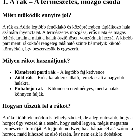
1. A rák – A természetes, mozgó csoda
Miért működik ennyire jól?
A rák az Adria legtöbb fenéklakó és középrétegben táplálkozó hala
számára ínyencfalat. A természetes mozgása, erős illata és magas
fehérjetartalma miatt a halak ösztönösen vonzódnak hozzá. A kisebb
part menti rákokból rengeteg található szinte bármelyik kikötő
környékén, így beszerzésük is egyszerű.
Milyen rákot használjunk?
Kisméretű parti rák
– A legtöbb faj kedvence.
Zöld rák
– Erős, karakteres illatú, remek csali a nagyobb
halakra.
Puhahéjú rák
– Különösen eredményes, mert a halak
könnyen falják.
Hogyan tűzzük fel a rákot?
A rákot többféle módon is felhelyezheted, de a legfontosabb, hogy a
horgot úgy vezesd át a testén, hogy stabil legyen, mégis megtartsa
természetes formáját. A legjobb módszer, ha a hátpáncél alá szúrod a
horgot, majd kihozod az alsó részén. Így nem esik le dobáskor,