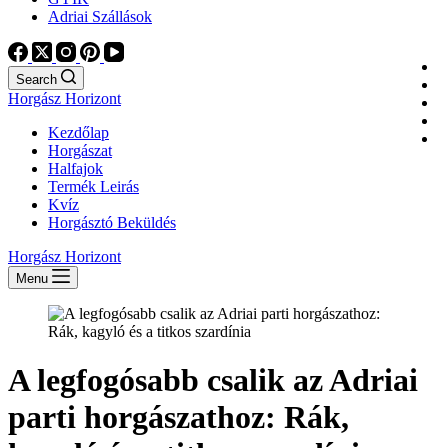
Adriai Szállások
Search
Horgász Horizont
Kezdőlap
Horgászat
Halfajok
Termék Leirás
Kvíz
Horgásztó Beküldés
Horgász Horizont
Menu
A legfogósabb csalik az Adriai
parti horgászathoz: Rák,