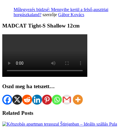
Műlegyezés büdzsé: Mennyibe kerül a felső-ausztriai
horgászkaland?
szerzője
Gábor Kovács
MADCAT Tight-S Shallow 12cm
Oszd meg ha tetszett…
Related Posts