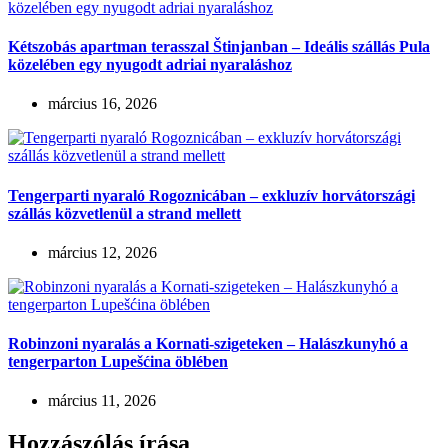
Kétszobás apartman terasszal Štinjanban – Ideális szállás Pula
közelében egy nyugodt adriai nyaraláshoz
március 16, 2026
Tengerparti nyaraló Rogoznicában – exkluzív horvátországi
szállás közvetlenül a strand mellett
március 12, 2026
Robinzoni nyaralás a Kornati-szigeteken – Halászkunyhó a
tengerparton Lupešćina öblében
március 11, 2026
Hozzászólás írása