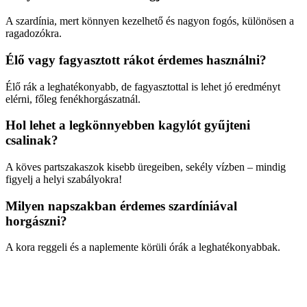
A szardínia, mert könnyen kezelhető és nagyon fogós, különösen a
ragadozókra.
Élő vagy fagyasztott rákot érdemes használni?
Élő rák a leghatékonyabb, de fagyasztottal is lehet jó eredményt
elérni, főleg fenékhorgászatnál.
Hol lehet a legkönnyebben kagylót gyűjteni
csalinak?
A köves partszakaszok kisebb üregeiben, sekély vízben – mindig
figyelj a helyi szabályokra!
Milyen napszakban érdemes szardíniával
horgászni?
A kora reggeli és a naplemente körüli órák a leghatékonyabbak.