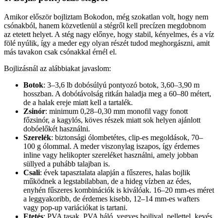
Amikor először bojliztam Bokodon, még szokatlan volt, hogy nem
csónakból, hanem közvetlenül a stégről kell precízen megdobnom
az etetett helyet. A stég nagy előnye, hogy stabil, kényelmes, és a víz
fölé nyúlik, így a meder egy olyan részét tudod meghorgászni, amit
más tavakon csak csónakkal érnél el.
Bojlizásnál az alábbiakat javaslom:
Botok
: 3–3,6 lb dobósúlyú pontyozó botok, 3,60–3,90 m
hosszban. A dobótávolság ritkán haladja meg a 60–80 métert,
de a halak ereje miatt kell a tartalék.
Zsinór
: minimum 0,28–0,30 mm monofil vagy fonott
főzsinór, a kagylós, köves részek miatt sok helyen ajánlott
dobóelőkét használni.
Szerelék
: biztonsági ólombetétes, clip-es megoldások, 70–
100 g ólommal. A meder viszonylag iszapos, így érdemes
inline vagy helikopter szereléket használni, amely jobban
süllyed a puhább talajban is.
Csali
: évek tapasztalata alapján a fűszeres, halas bojlik
működnek a legstabilabban, de a hideg vízben az édes,
enyhén fűszeres kombinációk is kiválóak. 16–20 mm-es méret
a leggyakoribb, de érdemes kisebb, 12–14 mm-es wafters
vagy pop-up variációkat is tartani.
Etetés
: PVA tasak, PVA háló, vegyes bojlival, pellettel, kevés