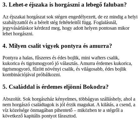
3. Lehet-e éjszaka is horgászni a lebegő faluban?
Az éjszakai horgászat sok stégen engedélyezett, de ez mindig a helyi
szabályzattól és a bérelt stég feltételeitől függ. Foglalásnál,
jegyvásárláskor kérdezd meg, hogy adott helyen pontosan mikor
lehet horgászni.
4. Milyen csalit vigyek pontyra és amurra?
Pontyra a halas, fűszeres és édes bojlik, mini wafters csalik,
kukorica és tigrismogyoró jó választás. Amurra érdemes kukorica,
tigrismogyoró, fűzött növényi csalik, és világosabb, édes bojlik
kombinációjával próbálkozni.
5. Családdal is érdemes eljönni Bokodra?
Abszolút. Sok horgászház kényelmes, többágyas szálláshely, ahol a
nem horgászó családtagok is jól érzik magukat. A kilátás, a csend, a
víz közelsége önmagában pihentető – miközben te a stégről a
következő kapitális pontyot fárasztod.