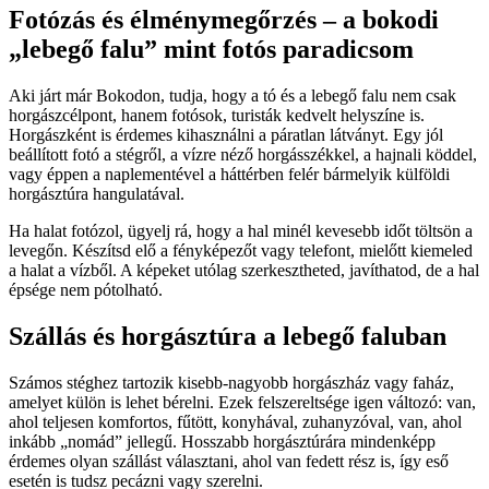
Fotózás és élménymegőrzés – a bokodi
„lebegő falu” mint fotós paradicsom
Aki járt már Bokodon, tudja, hogy a tó és a lebegő falu nem csak
horgászcélpont, hanem fotósok, turisták kedvelt helyszíne is.
Horgászként is érdemes kihasználni a páratlan látványt. Egy jól
beállított fotó a stégről, a vízre néző horgásszékkel, a hajnali köddel,
vagy éppen a naplementével a háttérben felér bármelyik külföldi
horgásztúra hangulatával.
Ha halat fotózol, ügyelj rá, hogy a hal minél kevesebb időt töltsön a
levegőn. Készítsd elő a fényképezőt vagy telefont, mielőtt kiemeled
a halat a vízből. A képeket utólag szerkesztheted, javíthatod, de a hal
épsége nem pótolható.
Szállás és horgásztúra a lebegő faluban
Számos stéghez tartozik kisebb-nagyobb horgászház vagy faház,
amelyet külön is lehet bérelni. Ezek felszereltsége igen változó: van,
ahol teljesen komfortos, fűtött, konyhával, zuhanyzóval, van, ahol
inkább „nomád” jellegű. Hosszabb horgásztúrára mindenképp
érdemes olyan szállást választani, ahol van fedett rész is, így eső
esetén is tudsz pecázni vagy szerelni.