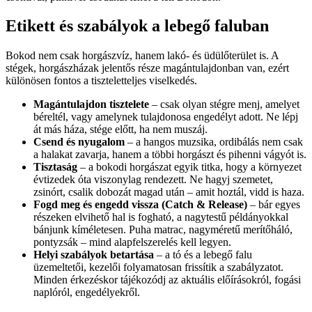
Etikett és szabályok a lebegő faluban
Bokod nem csak horgászvíz, hanem lakó- és üdülőterület is. A
stégek, horgászházak jelentős része magántulajdonban van, ezért
különösen fontos a tiszteletteljes viselkedés.
Magántulajdon tisztelete
– csak olyan stégre menj, amelyet
béreltél, vagy amelynek tulajdonosa engedélyt adott. Ne lépj
át más háza, stége előtt, ha nem muszáj.
Csend és nyugalom
– a hangos muzsika, ordibálás nem csak
a halakat zavarja, hanem a többi horgászt és pihenni vágyót is.
Tisztaság
– a bokodi horgászat egyik titka, hogy a környezet
évtizedek óta viszonylag rendezett. Ne hagyj szemetet,
zsinórt, csalik dobozát magad után – amit hoztál, vidd is haza.
Fogd meg és engedd vissza (Catch & Release)
– bár egyes
részeken elvihető hal is fogható, a nagytestű példányokkal
bánjunk kíméletesen. Puha matrac, nagyméretű merítőháló,
pontyzsák – mind alapfelszerelés kell legyen.
Helyi szabályok betartása
– a tó és a lebegő falu
üzemeltetői, kezelői folyamatosan frissítik a szabályzatot.
Minden érkezéskor tájékozódj az aktuális előírásokról, fogási
naplóról, engedélyekről.