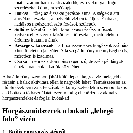
miatt az amur hamar aktivizálódik, és a vékonyan fogott
szereléseket könnyen szétkapja.
Harcsa
– főleg az éjszakai pecások álma. A stégek alatti
árnyékos részeken, a mélyebb vízben találjuk. Élőhalas,
nadályos módszerrel szép fogások születtek.
Süllő és kősüllő
– a téli, kora tavaszi és őszi időszak
kedvencei. A stégek között és a töréseken, mederéleken
érdemes kutatni utánuk.
Keszegek, kárászok
– a finomszerelékes horgászok számára
kimeríthetetlen játszótér. A keszegállomány mennyiségben is,
méretben is izgalmas.
Csuka
– nem ez a domináns ragadozó, de szép példányok
élnek a nádasok, akadók közelében.
A halállomány szempontjából különleges, hogy a víz melegebb
részein a halak aktivitása télen is nagyobb lehet. Természetesen az
utóbbi években szabályozások és környezetvédelmi szempontok is
alakították a tó használatát, ezért mindig ellenőrizd az aktuális
horgászrendeket és fogási kvótákat!
Horgászmódszerek a bokodi „lebegő
falu” vizén
1. Bojlis pontyozás stégről