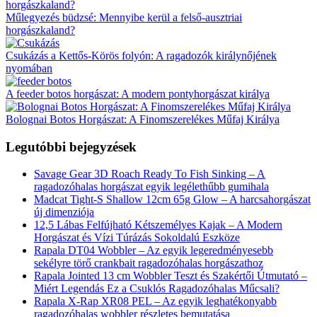
Műlegyezés büdzsé: Mennyibe kerül a felső-ausztriai
horgászkaland?
Csukázás a Kettős-Körös folyón: A ragadozók királynőjének
nyomában
A feeder botos horgászat: A modern pontyhorgászat királya
Bolognai Botos Horgászat: A Finomszerelékes Műfaj Királya
Legutóbbi bejegyzések
Savage Gear 3D Roach Ready To Fish Sinking – A
ragadozóhalas horgászat egyik legélethűbb gumihala
Madcat Tight-S Shallow 12cm 65g Glow – A harcsahorgászat
új dimenziója
12,5 Lábas Felfújható Kétszemélyes Kajak – A Modern
Horgászat és Vízi Túrázás Sokoldalú Eszköze
Rapala DT04 Wobbler – Az egyik legeredményesebb
sekélyre törő crankbait ragadozóhalas horgászathoz
Rapala Jointed 13 cm Wobbler Teszt és Szakértői Útmutató –
Miért Legendás Ez a Csuklós Ragadozóhalas Műcsali?
Rapala X-Rap XR08 PEL – Az egyik leghatékonyabb
ragadozóhalas wobbler részletes bemutatása