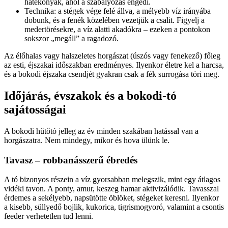
hatékonyak, ahol a szabályozás engedi.
Technika: a stégek vége felé állva, a mélyebb víz irányába
dobunk, és a fenék közelében vezetjük a csalit. Figyelj a
medertörésekre, a víz alatti akadókra – ezeken a pontokon
sokszor „megáll” a ragadozó.
Az élőhalas vagy halszeletes horgászat (úszós vagy fenekező) főleg
az esti, éjszakai időszakban eredményes. Ilyenkor életre kel a harcsa,
és a bokodi éjszaka csendjét gyakran csak a fék surrogása töri meg.
Időjárás, évszakok és a bokodi-tó
sajátosságai
A bokodi hűtőtó jelleg az év minden szakában hatással van a
horgászatra. Nem mindegy, mikor és hova ülünk le.
Tavasz – robbanásszerű ébredés
A tó bizonyos részein a víz gyorsabban melegszik, mint egy átlagos
vidéki tavon. A ponty, amur, keszeg hamar aktivizálódik. Tavasszal
érdemes a sekélyebb, napsütötte öblöket, stégeket keresni. Ilyenkor
a kisebb, süllyedő bojlik, kukorica, tigrismogyoró, valamint a csontis
feeder verhetetlen tud lenni.