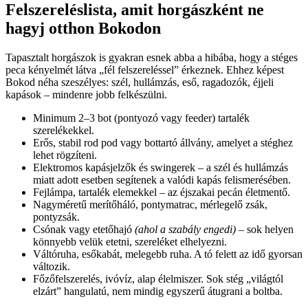
Felszereléslista, amit horgászként ne
hagyj otthon Bokodon
Tapasztalt horgászok is gyakran esnek abba a hibába, hogy a stéges
peca kényelmét látva „fél felszereléssel” érkeznek. Ehhez képest
Bokod néha szeszélyes: szél, hullámzás, eső, ragadozók, éjjeli
kapások – mindenre jobb felkészülni.
Minimum 2–3 bot (pontyozó vagy feeder) tartalék
szerelékekkel.
Erős, stabil rod pod vagy bottartó állvány, amelyet a stéghez
lehet rögzíteni.
Elektromos kapásjelzők és swingerek – a szél és hullámzás
miatt adott esetben segítenek a valódi kapás felismerésében.
Fejlámpa, tartalék elemekkel – az éjszakai pecán életmentő.
Nagyméretű merítőháló, pontymatrac, mérlegelő zsák,
pontyzsák.
Csónak vagy etetőhajó
(ahol a szabály engedi)
– sok helyen
könnyebb velük etetni, szereléket elhelyezni.
Váltóruha, esőkabát, melegebb ruha. A tó felett az idő gyorsan
változik.
Főzőfelszerelés, ivóvíz, alap élelmiszer. Sok stég „világtól
elzárt” hangulatú, nem mindig egyszerű átugrani a boltba.