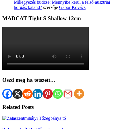
Műlegyezés büdzsé: Mennyibe kerül a felső-ausztriai
horgászkaland?
szerzője
Gábor Kovács
MADCAT Tight-S Shallow 12cm
Oszd meg ha tetszett…
Related Posts