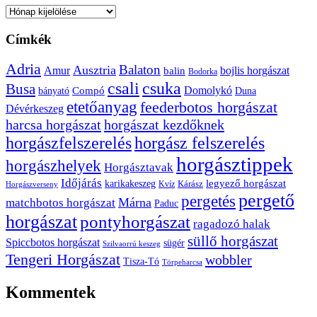
Archívum
Címkék
Adria
Balaton
Ausztria
Amur
bojlis horgászat
balin
Bodorka
csuka
csali
Busa
Domolykó
bányató
Compó
Duna
etetőanyag
feederbotos horgászat
Dévérkeszeg
harcsa horgászat
horgászat kezdőknek
horgászfelszerelés
horgász felszerelés
horgásztippek
horgászhelyek
Horgásztavak
Időjárás
karikakeszeg
legyező horgászat
Kárász
Kvíz
Horgászverseny
pergető
pergetés
Márna
matchbotos horgászat
Paduc
horgászat
pontyhorgászat
ragadozó halak
süllő horgászat
Spiccbotos horgászat
sügér
Szilvaorrú keszeg
Tengeri Horgászat
wobbler
Tisza-Tó
Törpeharcsa
Kommentek