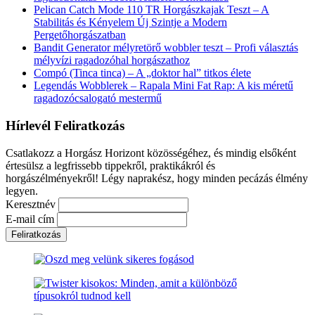
Pelican Catch Mode 110 TR Horgászkajak Teszt – A
Stabilitás és Kényelem Új Szintje a Modern
Pergetőhorgászatban
Bandit Generator mélyretörő wobbler teszt – Profi választás
mélyvízi ragadozóhal horgászathoz
Compó (Tinca tinca) – A „doktor hal” titkos élete
Legendás Wobblerek – Rapala Mini Fat Rap: A kis méretű
ragadozócsalogató mestermű
Hírlevél Feliratkozás
Csatlakozz a Horgász Horizont közösségéhez, és mindig elsőként
értesülsz a legfrissebb tippekről, praktikákról és
horgászélményekről! Légy naprakész, hogy minden pecázás élmény
legyen.
Keresztnév
E-mail cím