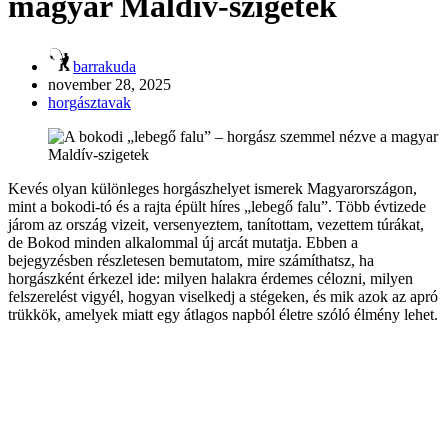
magyar Maldív-szigetek
barrakuda
november 28, 2025
horgásztavak
Kevés olyan különleges horgászhelyet ismerek Magyarországon,
mint a bokodi-tó és a rajta épült híres „lebegő falu”. Több évtizede
járom az ország vizeit, versenyeztem, tanítottam, vezettem túrákat,
de Bokod minden alkalommal új arcát mutatja. Ebben a
bejegyzésben részletesen bemutatom, mire számíthatsz, ha
horgászként érkezel ide: milyen halakra érdemes célozni, milyen
felszerelést vigyél, hogyan viselkedj a stégeken, és mik azok az apró
trükkök, amelyek miatt egy átlagos napból életre szóló élmény lehet.