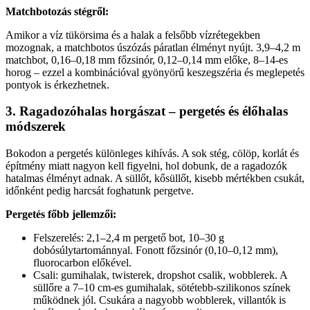
Matchbotozás stégről:
Amikor a víz tükörsima és a halak a felsőbb vízrétegekben
mozognak, a matchbotos úszózás páratlan élményt nyújt. 3,9–4,2 m
matchbot, 0,16–0,18 mm főzsinór, 0,12–0,14 mm előke, 8–14-es
horog – ezzel a kombinációval gyönyörű keszegszéria és meglepetés
pontyok is érkezhetnek.
3. Ragadozóhalas horgászat – pergetés és élőhalas
módszerek
Bokodon a pergetés különleges kihívás. A sok stég, cölöp, korlát és
építmény miatt nagyon kell figyelni, hol dobunk, de a ragadozók
hatalmas élményt adnak. A süllőt, kősüllőt, kisebb mértékben csukát,
időnként pedig harcsát foghatunk pergetve.
Pergetés főbb jellemzői:
Felszerelés: 2,1–2,4 m pergető bot, 10–30 g
dobósúlytartománnyal. Fonott főzsinór (0,10–0,12 mm),
fluorocarbon előkével.
Csali: gumihalak, twisterek, dropshot csalik, wobblerek. A
süllőre a 7–10 cm-es gumihalak, sötétebb-szilikonos színek
működnek jól. Csukára a nagyobb wobblerek, villantók is