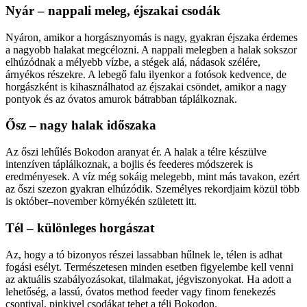
Nyár – nappali meleg, éjszakai csodák
Nyáron, amikor a horgásznyomás is nagy, gyakran éjszaka érdemes
a nagyobb halakat megcélozni. A nappali melegben a halak sokszor
elhúzódnak a mélyebb vízbe, a stégek alá, nádasok szélére,
árnyékos részekre. A lebegő falu ilyenkor a fotósok kedvence, de
horgászként is kihasználhatod az éjszakai csöndet, amikor a nagy
pontyok és az óvatos amurok bátrabban táplálkoznak.
Ősz – nagy halak időszaka
Az őszi lehűlés Bokodon aranyat ér. A halak a télre készülve
intenzíven táplálkoznak, a bojlis és feederes módszerek is
eredményesek. A víz még sokáig melegebb, mint más tavakon, ezért
az őszi szezon gyakran elhúzódik. Személyes rekordjaim közül több
is október–november környékén született itt.
Tél – különleges horgászat
Az, hogy a tó bizonyos részei lassabban hűlnek le, télen is adhat
fogási esélyt. Természetesen minden esetben figyelembe kell venni
az aktuális szabályozásokat, tilalmakat, jégviszonyokat. Ha adott a
lehetőség, a lassú, óvatos method feeder vagy finom fenekezés
csontival, pinkivel csodákat tehet a téli Bokodon.