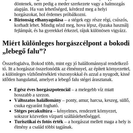
döntenek, nem pedig a meder szerkezete vagy a halmozgás
alapján. Ha van lehetőséged, kérdezd meg a helyi
horgászokat, hol érdemes próbálkozni.
Biztonság elhanyagolása
– a stégek egy része régi, csúszós,
korhadt lehet. Mindig nézd meg, hova lépsz, éjszaka használj
fejlámpát, és ha gyerekkel érkezel, rájuk különösen vigyázz.
Miért különleges horgászcélpont a bokodi
„lebegő falu”?
Összefoglalva, Bokod több, mint egy jó halállománnyal rendelkező
tó. Itt a horgászat összefonódik az élménnyel, az épített környezettel,
a különleges vízhőmérsékleti viszonyokkal és azzal a nyugodt, kissé
időtlen hangulattal, amelyet a lebegő falu stégei árasztanak.
Egész éves horgászpotenciál
– a melegebb víz miatt
hosszabb a szezon.
Változatos halállomány
– ponty, amur, harcsa, keszeg, süllő,
csuka egyaránt fogható.
Stéges pecakultúra
– kényelmes, rendezett környezet,
sokszor közvetlen vízparti szálláslehetőséggel.
Turisztikai és fotós érték
– a horgászat mellett maga a hely is
élmény a család többi tagjának.