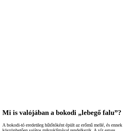
Mi is valójában a bokodi „lebegő falu”?
A bokodi-tó eredetileg hűtőtóként épült az erőmű mellé, és ennek
köszönhetően sajátos mikroklímával rendelkezik. A víz egyes