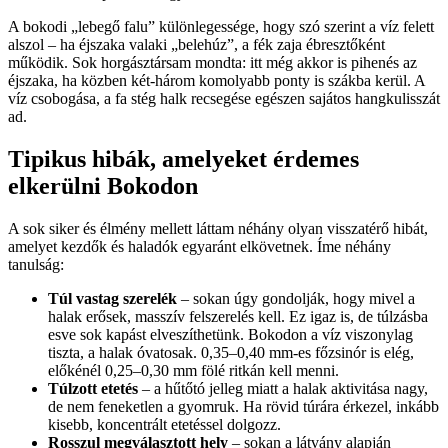
A bokodi „lebegő falu” különlegessége, hogy szó szerint a víz felett
alszol – ha éjszaka valaki „belehúz”, a fék zaja ébresztőként
működik. Sok horgásztársam mondta: itt még akkor is pihenés az
éjszaka, ha közben két-három komolyabb ponty is szákba kerül. A
víz csobogása, a fa stég halk recsegése egészen sajátos hangkulisszát
ad.
Tipikus hibák, amelyeket érdemes
elkerülni Bokodon
A sok siker és élmény mellett láttam néhány olyan visszatérő hibát,
amelyet kezdők és haladók egyaránt elkövetnek. Íme néhány
tanulság:
Túl vastag szerelék
– sokan úgy gondolják, hogy mivel a
halak erősek, masszív felszerelés kell. Ez igaz is, de túlzásba
esve sok kapást elveszíthetünk. Bokodon a víz viszonylag
tiszta, a halak óvatosak. 0,35–0,40 mm-es főzsinór is elég,
előkénél 0,25–0,30 mm fölé ritkán kell menni.
Túlzott etetés
– a hűtőtó jelleg miatt a halak aktivitása nagy,
de nem feneketlen a gyomruk. Ha rövid túrára érkezel, inkább
kisebb, koncentrált etetéssel dolgozz.
Rosszul megválasztott hely
– sokan a látvány alapján