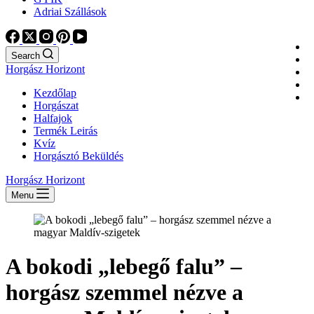
Adriai Szállások
Search
Horgász Horizont
Kezdőlap
Horgászat
Halfajok
Termék Leirás
Kvíz
Horgásztó Beküldés
Horgász Horizont
Menu
A bokodi „lebegő falu” –
horgász szemmel nézve a