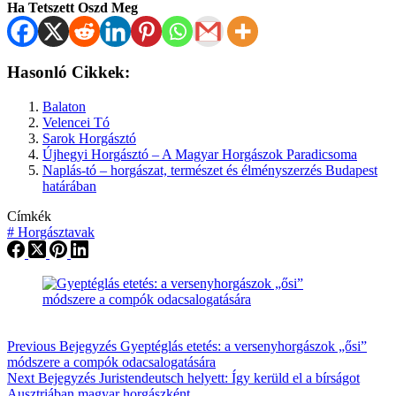
Ha Tetszett Oszd Meg
Hasonló Cikkek:
Balaton
Velencei Tó
Sarok Horgásztó
Újhegyi Horgásztó – A Magyar Horgászok Paradicsoma
Naplás-tó – horgászat, természet és élményszerzés Budapest
határában
Címkék
#
Horgásztavak
Previous
Bejegyzés
Gyeptéglás etetés: a versenyhorgászok „ősi”
módszere a compók odacsalogatására
Next
Bejegyzés
Juristendeutsch helyett: Így kerüld el a bírságot
Ausztriában magyar horgászként