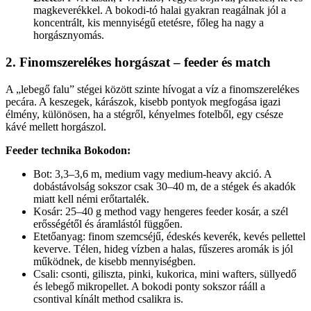
magkeverékkel. A bokodi-tó halai gyakran reagálnak jól a
koncentrált, kis mennyiségű etetésre, főleg ha nagy a
horgásznyomás.
2. Finomszerelékes horgászat – feeder és match
A „lebegő falu” stégei között szinte hívogat a víz a finomszerelékes
pecára. A keszegek, kárászok, kisebb pontyok megfogása igazi
élmény, különösen, ha a stégről, kényelmes fotelből, egy csésze
kávé mellett horgászol.
Feeder technika Bokodon:
Bot: 3,3–3,6 m, medium vagy medium-heavy akció. A
dobástávolság sokszor csak 30–40 m, de a stégek és akadók
miatt kell némi erőtartalék.
Kosár: 25–40 g method vagy hengeres feeder kosár, a szél
erősségétől és áramlástól függően.
Etetőanyag: finom szemcséjű, édeskés keverék, kevés pellettel
keverve. Télen, hideg vízben a halas, fűszeres aromák is jól
működnek, de kisebb mennyiségben.
Csali: csonti, giliszta, pinki, kukorica, mini wafters, süllyedő
és lebegő mikropellet. A bokodi ponty sokszor rááll a
csontival kínált method csalikra is.