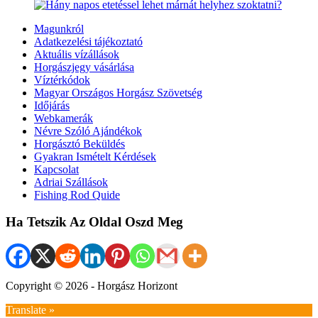
Magunkról
Adatkezelési tájékoztató
Aktuális vízállások
Horgászjegy vásárlása
Víztérkódok
Magyar Országos Horgász Szövetség
Időjárás
Webkamerák
Névre Szóló Ajándékok
Horgásztó Beküldés
Gyakran Ismételt Kérdések
Kapcsolat
Adriai Szállások
Fishing Rod Quide
Ha Tetszik Az Oldal Oszd Meg
Copyright © 2026 - Horgász Horizont
Translate »