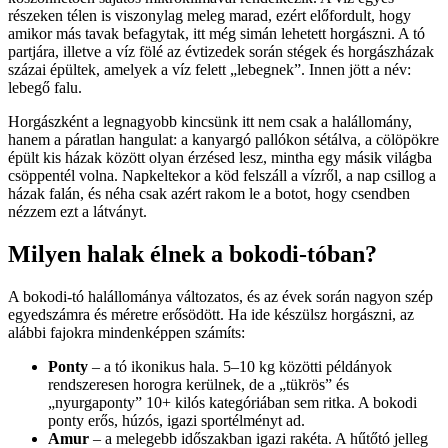
részeken télen is viszonylag meleg marad, ezért előfordult, hogy
amikor más tavak befagytak, itt még simán lehetett horgászni. A tó
partjára, illetve a víz fölé az évtizedek során stégek és horgászházak
százai épültek, amelyek a víz felett „lebegnek”. Innen jött a név:
lebegő falu.
Horgászként a legnagyobb kincsünk itt nem csak a halállomány,
hanem a páratlan hangulat: a kanyargó pallókon sétálva, a cölöpökre
épült kis házak között olyan érzésed lesz, mintha egy másik világba
csöppentél volna. Napkeltekor a köd felszáll a vízről, a nap csillog a
házak falán, és néha csak azért rakom le a botot, hogy csendben
nézzem ezt a látványt.
Milyen halak élnek a bokodi-tóban?
A bokodi-tó halállománya változatos, és az évek során nagyon szép
egyedszámra és méretre erősödött. Ha ide készülsz horgászni, az
alábbi fajokra mindenképpen számíts:
Ponty
– a tó ikonikus hala. 5–10 kg közötti példányok
rendszeresen horogra kerülnek, de a „tükrös” és
„nyurgaponty” 10+ kilós kategóriában sem ritka. A bokodi
ponty erős, húzós, igazi sportélményt ad.
Amur
– a melegebb időszakban igazi rakéta. A hűtőtó jelleg