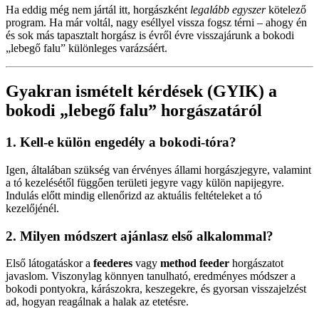
Ha eddig még nem jártál itt, horgászként
legalább egyszer
kötelező
program. Ha már voltál, nagy eséllyel vissza fogsz térni – ahogy én
és sok más tapasztalt horgász is évről évre visszajárunk a bokodi
„lebegő falu” különleges varázsáért.
Gyakran ismételt kérdések (GYIK) a
bokodi „lebegő falu” horgászatáról
1. Kell-e külön engedély a bokodi-tóra?
Igen, általában szükség van érvényes állami horgászjegyre, valamint
a tó kezelésétől függően területi jegyre vagy külön napijegyre.
Indulás előtt mindig ellenőrizd az aktuális feltételeket a tó
kezelőjénél.
2. Milyen módszert ajánlasz első alkalommal?
Első látogatáskor a
feederes
vagy
method feeder
horgászatot
javaslom. Viszonylag könnyen tanulható, eredményes módszer a
bokodi pontyokra, kárászokra, keszegekre, és gyorsan visszajelzést
ad, hogyan reagálnak a halak az etetésre.