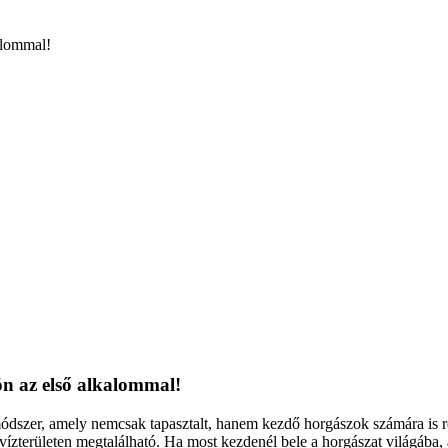
ön az első alkalommal!
szer, amely nemcsak tapasztalt, hanem kezdő horgászok számára is reng
ízterületen megtalálható. Ha most kezdenél bele a horgászat világába, a