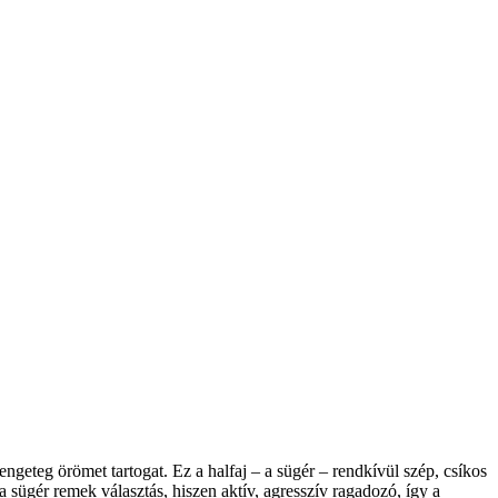
eteg örömet tartogat. Ez a halfaj – a sügér – rendkívül szép, csíkos
 sügér remek választás, hiszen aktív, agresszív ragadozó, így a