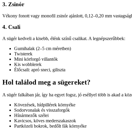
3. Zsinór
Vékony fonott vagy monofil zsinór ajánlott, 0,12–0,20 mm vastagságb
4. Csali
A sügér kedveli a kisebb, élénk színű csalikat. A legnépszerűbbek:
Gumihalak (2–5 cm méretben)
Twisterek
Mini körforgó villantók
Kis wobblerek
Élőcsali: apró sneci, giliszta
Hol találod meg a sügereket?
A sügér falkában jár, így ha egyet fogsz, jó eséllyel több is akad a köz
Kövezések, hídpillérek környéke
Sodorvonalak és visszaforgók
Hínármezők szélei
Kavicsos, köves mederszakaszok
Partközeli bokrok, bedőlt fák környéke