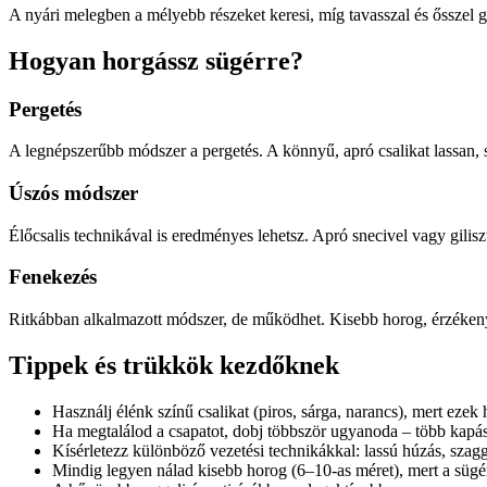
A nyári melegben a mélyebb részeket keresi, míg tavasszal és ősszel 
Hogyan horgássz sügérre?
Pergetés
A legnépszerűbb módszer a pergetés. A könnyű, apró csalikat lassan,
Úszós módszer
Élőcsalis technikával is eredményes lehetsz. Apró snecivel vagy giliszt
Fenekezés
Ritkábban alkalmazott módszer, de működhet. Kisebb horog, érzékeny
Tippek és trükkök kezdőknek
Használj élénk színű csalikat (piros, sárga, narancs), mert ezek 
Ha megtalálod a csapatot, dobj többször ugyanoda – több kapás 
Kísérletezz különböző vezetési technikákkal: lassú húzás, szagg
Mindig legyen nálad kisebb horog (6–10-as méret), mert a sügér 