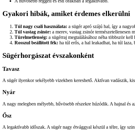
A hűvösebb reggeli és esti órákban a legaktívabb.
Gyakori hibák, amiket érdemes elkerülni
Túl nagy csali használata:
a sügér apró szájú hal, így a nagy
Túl vastag zsinór:
a merev, vastag zsinór természetellenesen mo
Türelmetlenség:
a sügérraj megtalálásához néha többször kell h
Rosszul beállított fék:
ha túl erős, a hal leakadhat, ha túl laza, 
Sügérhorgászat évszakonként
Tavasz
A sügér ilyenkor sekélyebb vizekben kereshető. Aktívan vadászik, kis
Nyár
A nagy melegben mélyebb, hűvösebb részekre húzódik. A hajnal és az
Ősz
A legaktívabb időszak. A sügér nagy étvággyal készül a télre, így szi