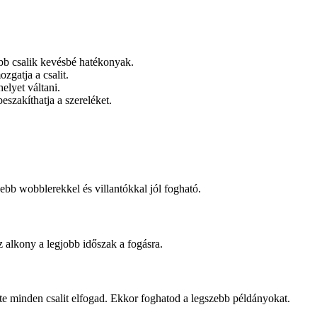
obb csalik kevésbé hatékonyak.
zgatja a csalit.
elyet váltani.
beszakíthatja a szereléket.
ebb wobblerekkel és villantókkal jól fogható.
 alkony a legjobb időszak a fogásra.
nte minden csalit elfogad. Ekkor foghatod a legszebb példányokat.