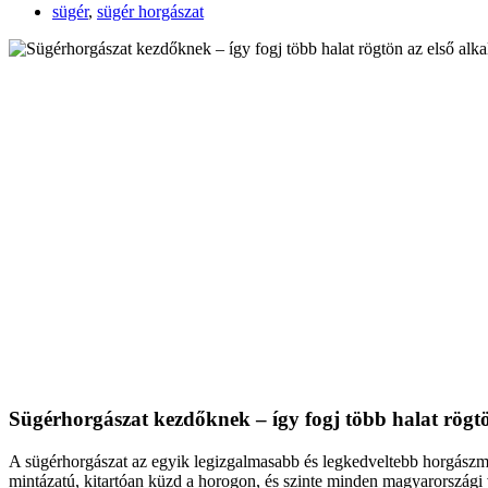
sügér
,
sügér horgászat
Sügérhorgászat kezdőknek – így fogj több halat rögt
A sügérhorgászat az egyik legizgalmasabb és legkedveltebb horgászmód
mintázatú, kitartóan küzd a horogon, és szinte minden magyarországi v