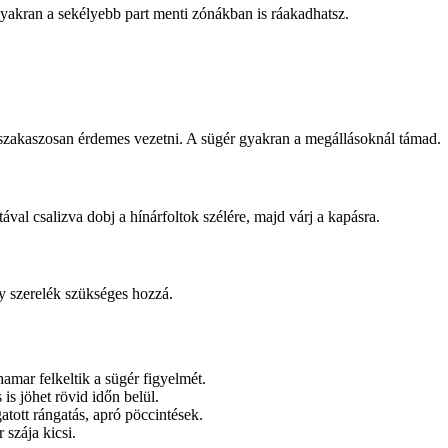
gyakran a sekélyebb part menti zónákban is ráakadhatsz.
 szakaszosan érdemes vezetni. A sügér gyakran a megállásoknál támad.
ával csalizva dobj a hínárfoltok szélére, majd várj a kapásra.
 szerelék szükséges hozzá.
hamar felkeltik a sügér figyelmét.
is jöhet rövid időn belül.
atott rángatás, apró pöccintések.
szája kicsi.