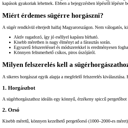
kapások gyakoriak lehetnek. Ebben a bejegyzésben lépésről lépésre 
Miért érdemes sügérre horgászni?
A sügér rendkívül elterjedt halfaj Magyarországon. Nem válogatós, ki
Aktív ragadozó, így jó eséllyel kapásra bírható.
Kisebb méretben is nagy élményt ad a fárasztás során.
Egyszerű felszereléssel és módszerekkel is eredményesen fogha
Könnyen felismerhető csíkos, piros úszójáról.
Milyen felszerelés kell a sügérhorgászatho
A sikeres horgászat egyik alapja a megfelelő felszerelés kiválasztás
1. Horgászbot
A sügérhorgászathoz ideális egy könnyű, érzékeny spiccű pergetőbot 2
2. Orsó
Kisebb méretű, könnyen kezelhető pergetőorsó (1000–2000-es méret) meg