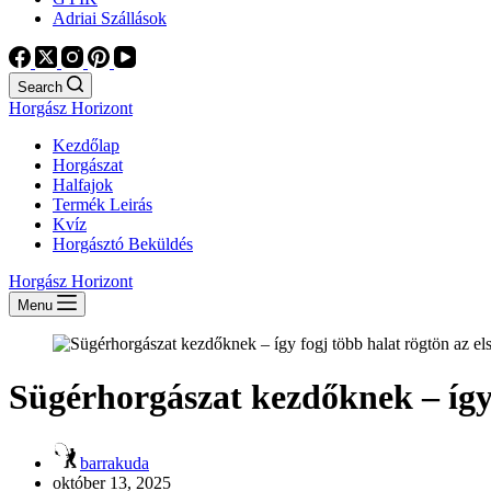
Adriai Szállások
Search
Horgász Horizont
Kezdőlap
Horgászat
Halfajok
Termék Leirás
Kvíz
Horgásztó Beküldés
Horgász Horizont
Menu
Sügérhorgászat kezdőknek – így 
barrakuda
október 13, 2025