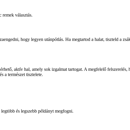
c remek választás.
aengedni, hogy legyen utánpótlás. Ha megtartod a halat, tiszteld a zsá
hető, aktív hal, amely sok izgalmat tartogat. A megfelelő felszerelés,
s a természet tisztelete.
a legtöbb és legszebb példányt megfogni.