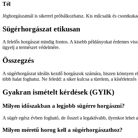
Tél
Jéghorgászatnál is sikerrel próbálkozhatsz. Kis műcsalik és csontkuka
Sügérhorgászat etikusan
A felelős horgászat mindig fontos. A kisebb példányokat érdemes vissz
ügyelj a természet védelmére.
Összegzés
A sügérhorgászat ideális kezdő horgászok számára, hiszen könnyen elér
több halat foghatsz. Ne feledd: a siker kulcsa a türelem, a kísérletezés é
Gyakran ismételt kérdések (GYIK)
Milyen időszakban a legjobb sügérre horgászni?
A sügér egész évben fogható, de ősszel a legaktívabb, ilyenkor lehet 
Milyen méretű horog kell a sügérhorgászathoz?