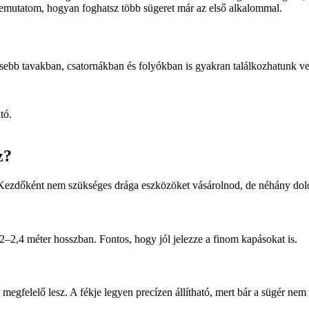
bemutatom, hogyan foghatsz több sügeret már az első alkalommal.
sebb tavakban, csatornákban és folyókban is gyakran találkozhatunk vel
tó.
z?
a. Kezdőként nem szükséges drága eszközöket vásárolnod, de néhány dolo
–2,4 méter hosszban. Fontos, hogy jól jelezze a finom kapásokat is.
felelő lesz. A fékje legyen precízen állítható, mert bár a sügér nem ó