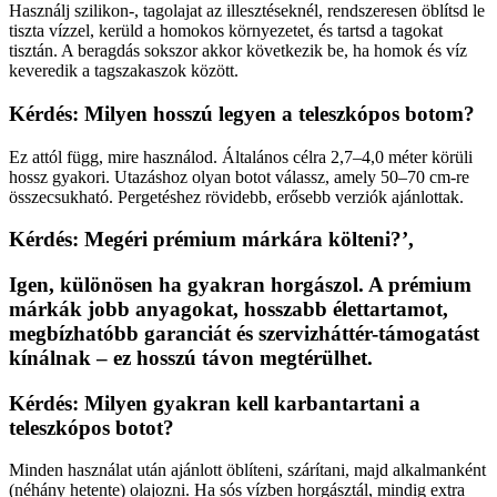
Használj szilikon-, tagolajat az illesztéseknél, rendszeresen öblítsd le
tiszta vízzel, kerüld a homokos környezetet, és tartsd a tagokat
tisztán. A beragdás sokszor akkor következik be, ha homok és víz
keveredik a tagszakaszok között.
Kérdés: Milyen hosszú legyen a teleszkópos botom?
Ez attól függ, mire használod. Általános célra 2,7–4,0 méter körüli
hossz gyakori. Utazáshoz olyan botot válassz, amely 50–70 cm-re
összecsukható. Pergetéshez rövidebb, erősebb verziók ajánlottak.
Kérdés: Megéri prémium márkára költeni?’,
Igen, különösen ha gyakran horgászol. A prémium
márkák jobb anyagokat, hosszabb élettartamot,
megbízhatóbb garanciát és szervizháttér-támogatást
kínálnak – ez hosszú távon megtérülhet.
Kérdés: Milyen gyakran kell karbantartani a
teleszkópos botot?
Minden használat után ajánlott öblíteni, szárítani, majd alkalmanként
(néhány hetente) olajozni. Ha sós vízben horgásztál, mindig extra