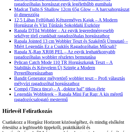
ragadozóhalas horgászat egyik legélethűbb gumihala
Madcat Tight-S Shallow 12cm 65g Glow – A harcsahorgászat
új dimenziója
12,5 Lábas Felfújható Kétszemélyes Kajak – A Modern
Horgászat és Vízi Túrázás Sokoldalú Eszköze
Rapala DT04 Wobbler – Az egyik legeredményesebb
sekélyre törő crankbait ragadozóhalas horgászathoz
Rapala Jointed 13 cm Wobbler Teszt és Szakértői Útmutató –
Miért Legendás Ez a Csuklós Ragadozóhalas Műcsali?
Rapala X-Rap XR08 PEL – Az egyik leghatékonyabb
ragadozóhalas wobbler részletes bemutatása
Pelican Catch Mode 110 TR Horgászkajak Teszt – A
Stabilitás és Kényelem Új Szintje a Modern
Pergetőhorgászatban
Bandit Generator mélyretörő wobbler teszt – Profi választás
mélyvízi ragadozóhal horgászathoz
Compó (Tinca tinca) – A „doktor hal” titkos élete
Legendás Wobblerek – Rapala Mini Fat Rap: A kis méretű
ragadozócsalogató mestermű
Hírlevél Feliratkozás
Csatlakozz a Horgász Horizont közösségéhez, és mindig elsőként
értesülsz a legfrissebb tippekről, praktikákról és