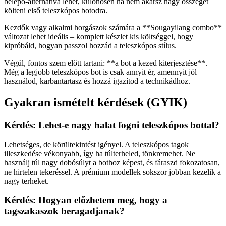
belépő-alternatíva lehet, különösen ha nem akarsz nagy összeget
költeni első teleszkópos botodra.
Kezdők vagy alkalmi horgászok számára a **Sougayilang combo**
változat lehet ideális – komplett készlet kis költséggel, hogy
kipróbáld, hogyan passzol hozzád a teleszkópos stílus.
Végül, fontos szem előtt tartani: **a bot a kezed kiterjesztése**.
Még a legjobb teleszkópos bot is csak annyit ér, amennyit jól
használod, karbantartasz és hozzá igazítod a technikádhoz.
Gyakran ismételt kérdések (GYIK)
Kérdés: Lehet-e nagy halat fogni teleszkópos bottal?
Lehetséges, de körültekintést igényel. A teleszkópos tagok
illeszkedése vékonyabb, így ha túlterheled, tönkremehet. Ne
használj túl nagy dobósúlyt a bothoz képest, és fáraszd fokozatosan,
ne hirtelen tekeréssel. A prémium modellek sokszor jobban kezelik a
nagy terheket.
Kérdés: Hogyan előzhetem meg, hogy a
tagszakaszok beragadjanak?