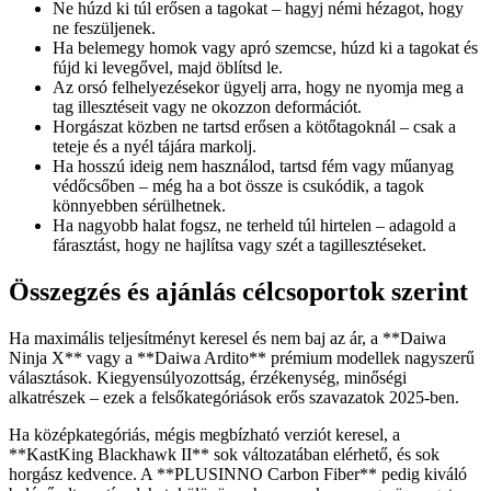
Ne húzd ki túl erősen a tagokat – hagyj némi hézagot, hogy
ne feszüljenek.
Ha belemegy homok vagy apró szemcse, húzd ki a tagokat és
fújd ki levegővel, majd öblítsd le.
Az orsó felhelyezésekor ügyelj arra, hogy ne nyomja meg a
tag illesztéseit vagy ne okozzon deformációt.
Horgászat közben ne tartsd erősen a kötőtagoknál – csak a
teteje és a nyél tájára markolj.
Ha hosszú ideig nem használod, tartsd fém vagy műanyag
védőcsőben – még ha a bot össze is csukódik, a tagok
könnyebben sérülhetnek.
Ha nagyobb halat fogsz, ne terheld túl hirtelen – adagold a
fárasztást, hogy ne hajlítsa vagy szét a tagillesztéseket.
Összegzés és ajánlás célcsoportok szerint
Ha maximális teljesítményt keresel és nem baj az ár, a **Daiwa
Ninja X** vagy a **Daiwa Ardito** prémium modellek nagyszerű
választások. Kiegyensúlyozottság, érzékenység, minőségi
alkatrészek – ezek a felsőkategóriások erős szavazatok 2025-ben.
Ha középkategóriás, mégis megbízható verziót keresel, a
**KastKing Blackhawk II** sok változatában elérhető, és sok
horgász kedvence. A **PLUSINNO Carbon Fiber** pedig kiváló