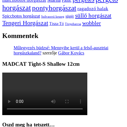
matchbotos horgászat
Paduc
horgászat
pontyhorgászat
ragadozó halak
süllő horgászat
Spiccbotos horgászat
sügér
Szilvaorrú keszeg
Tengeri Horgászat
wobbler
Tisza-Tó
Törpeharcsa
Kommentek
Műlegyezés büdzsé: Mennyibe kerül a felső-ausztriai
horgászkaland?
szerzője
Gábor Kovács
MADCAT Tight-S Shallow 12cm
Oszd meg ha tetszett…