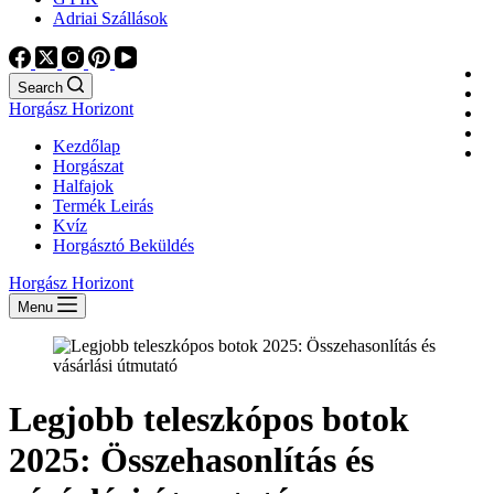
Adriai Szállások
Search
Horgász Horizont
Kezdőlap
Horgászat
Halfajok
Termék Leirás
Kvíz
Horgásztó Beküldés
Horgász Horizont
Menu
Legjobb teleszkópos botok
2025: Összehasonlítás és