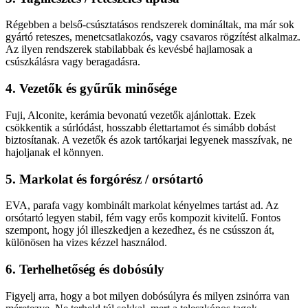
Régebben a belső-csúsztatásos rendszerek domináltak, ma már sok
gyártó reteszes, menetcsatlakozós, vagy csavaros rögzítést alkalmaz.
Az ilyen rendszerek stabilabbak és kevésbé hajlamosak a
csúszkálásra vagy beragadásra.
4. Vezetők és gyűrűk minősége
Fuji, Alconite, kerámia bevonatú vezetők ajánlottak. Ezek
csökkentik a súrlódást, hosszabb élettartamot és simább dobást
biztosítanak. A vezetők és azok tartókarjai legyenek masszívak, ne
hajoljanak el könnyen.
5. Markolat és forgórész / orsótartó
EVA, parafa vagy kombinált markolat kényelmes tartást ad. Az
orsótartó legyen stabil, fém vagy erős kompozit kivitelű. Fontos
szempont, hogy jól illeszkedjen a kezedhez, és ne csússzon át,
különösen ha vizes kézzel használod.
6. Terhelhetőség és dobósúly
Figyelj arra, hogy a bot milyen dobósúlyra és milyen zsinórra van