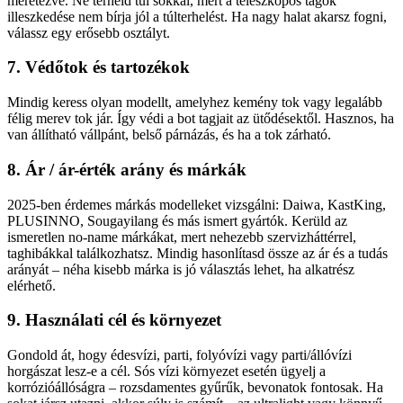
méretezve. Ne terheld túl sokkal, mert a teleszkópos tagok
illeszkedése nem bírja jól a túlterhelést. Ha nagy halat akarsz fogni,
válassz egy erősebb osztályt.
7. Védőtok és tartozékok
Mindig keress olyan modellt, amelyhez kemény tok vagy legalább
félig merev tok jár. Így védi a bot tagjait az ütődésektől. Hasznos, ha
van állítható vállpánt, belső párnázás, és ha a tok zárható.
8. Ár / ár-érték arány és márkák
2025-ben érdemes márkás modelleket vizsgálni: Daiwa, KastKing,
PLUSINNO, Sougayilang és más ismert gyártók. Kerüld az
ismeretlen no-name márkákat, mert nehezebb szervizháttérrel,
taghibákkal találkozhatsz. Mindig hasonlítasd össze az ár és a tudás
arányát – néha kisebb márka is jó választás lehet, ha alkatrész
elérhető.
9. Használati cél és környezet
Gondold át, hogy édesvízi, parti, folyóvízi vagy parti/állóvízi
horgászat lesz-e a cél. Sós vízi környezet esetén ügyelj a
korrózióállóságra – rozsdamentes gyűrűk, bevonatok fontosak. Ha