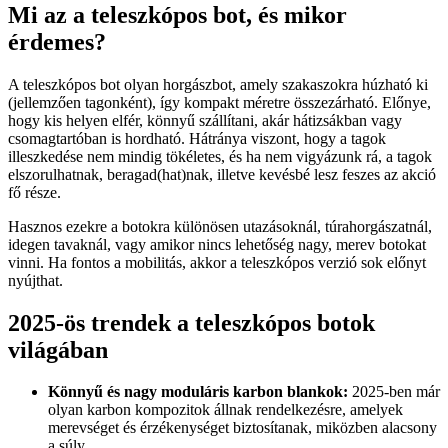
Mi az a teleszkópos bot, és mikor
érdemes?
A teleszkópos bot olyan horgászbot, amely szakaszokra húzható ki
(jellemzően tagonként), így kompakt méretre összezárható. Előnye,
hogy kis helyen elfér, könnyű szállítani, akár hátizsákban vagy
csomagtartóban is hordható. Hátránya viszont, hogy a tagok
illeszkedése nem mindig tökéletes, és ha nem vigyázunk rá, a tagok
elszorulhatnak, beragad(hat)nak, illetve kevésbé lesz feszes az akció
fő része.
Hasznos ezekre a botokra különösen utazásoknál, túrahorgászatnál,
idegen tavaknál, vagy amikor nincs lehetőség nagy, merev botokat
vinni. Ha fontos a mobilitás, akkor a teleszkópos verzió sok előnyt
nyújthat.
2025-ös trendek a teleszkópos botok
világában
Könnyű és nagy moduláris karbon blankok:
2025-ben már
olyan karbon kompozitok állnak rendelkezésre, amelyek
merevséget és érzékenységet biztosítanak, miközben alacsony
a súly.