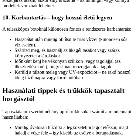
sokat jársz utazni, akkor súly is számít – az ultralight vagy könnyű
modellek vonzóak lehetnek.
10. Karbantartás – hogy hosszú életű legyen
A teleszkópos botoknál különösen fontos a rendszeres karbantartás:
Használat után mindig öblítsd le friss vízzel (különösen sós
víz esetén).
Szárítsd meg, és használj szilikagél tasakot vagy száraz
környezetet a tároláskor.
Időnként kenj be vékonyan szilikon- vagy tagolajjal (az
illeszkedéseknél), hogy simán mozogjanak a tagok.
Kerüld a túlzott meleg vagy UV-expozíciót – ne rakd hosszú
ideig tűző napra vagy forró autóban.
Használati tippek és trükkök tapasztalt
horgásztól
Tapasztalatom szerint néhány apró trükk sokat számít a mindennapi
használatban:
Mindig óvatosan húzd ki a legközelebbi tagot először, majd
haladj a vége felé – így kisebb az esélye a beragadásnak.