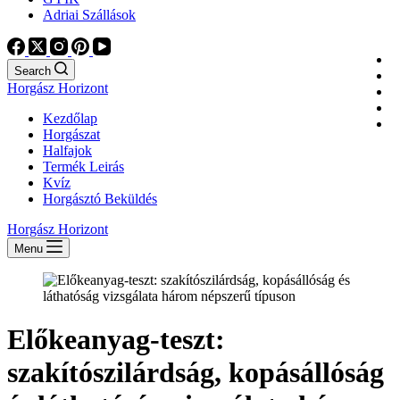
Adriai Szállások
Search
Horgász Horizont
Kezdőlap
Horgászat
Halfajok
Termék Leirás
Kvíz
Horgásztó Beküldés
Horgász Horizont
Menu
Előkeanyag-teszt:
szakítószilárdság, kopásállóság