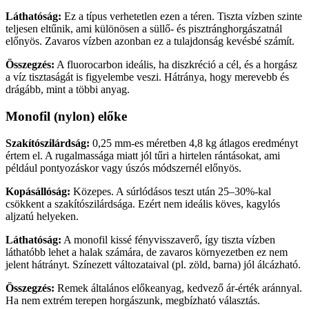
Láthatóság:
Ez a típus verhetetlen ezen a téren. Tiszta vízben szinte
teljesen eltűnik, ami különösen a süllő- és pisztránghorgászatnál
előnyös. Zavaros vízben azonban ez a tulajdonság kevésbé számít.
Összegzés:
A fluorocarbon ideális, ha diszkréció a cél, és a horgász
a víz tisztaságát is figyelembe veszi. Hátránya, hogy merevebb és
drágább, mint a többi anyag.
Monofil (nylon) előke
Szakítószilárdság:
0,25 mm-es méretben 4,8 kg átlagos eredményt
értem el. A rugalmassága miatt jól tűri a hirtelen rántásokat, ami
például pontyozáskor vagy úszós módszernél előnyös.
Kopásállóság:
Közepes. A súrlódásos teszt után 25–30%-kal
csökkent a szakítószilárdsága. Ezért nem ideális köves, kagylós
aljzatú helyeken.
Láthatóság:
A monofil kissé fényvisszaverő, így tiszta vízben
láthatóbb lehet a halak számára, de zavaros környezetben ez nem
jelent hátrányt. Színezett változataival (pl. zöld, barna) jól álcázható.
Összegzés:
Remek általános előkeanyag, kedvező ár-érték aránnyal.
Ha nem extrém terepen horgászunk, megbízható választás.