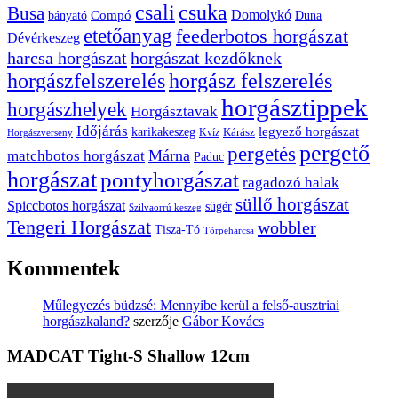
csuka
csali
Busa
Domolykó
bányató
Compó
Duna
etetőanyag
feederbotos horgászat
Dévérkeszeg
harcsa horgászat
horgászat kezdőknek
horgászfelszerelés
horgász felszerelés
horgásztippek
horgászhelyek
Horgásztavak
Időjárás
karikakeszeg
legyező horgászat
Kárász
Kvíz
Horgászverseny
pergető
pergetés
Márna
matchbotos horgászat
Paduc
horgászat
pontyhorgászat
ragadozó halak
süllő horgászat
Spiccbotos horgászat
sügér
Szilvaorrú keszeg
Tengeri Horgászat
wobbler
Tisza-Tó
Törpeharcsa
Kommentek
Műlegyezés büdzsé: Mennyibe kerül a felső-ausztriai
horgászkaland?
szerzője
Gábor Kovács
MADCAT Tight-S Shallow 12cm