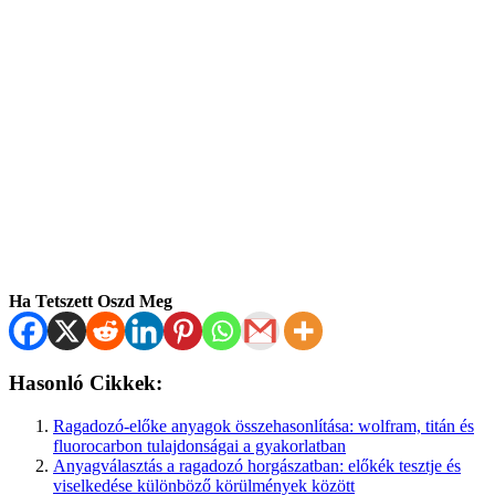
Ha Tetszett Oszd Meg
Hasonló Cikkek:
Ragadozó-előke anyagok összehasonlítása: wolfram, titán és
fluorocarbon tulajdonságai a gyakorlatban
Anyagválasztás a ragadozó horgászatban: előkék tesztje és
viselkedése különböző körülmények között