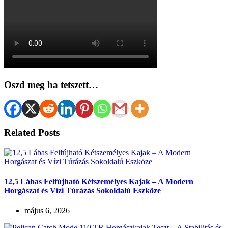
Oszd meg ha tetszett…
Related Posts
12,5 Lábas Felfújható Kétszemélyes Kajak – A Modern
Horgászat és Vízi Túrázás Sokoldalú Eszköze
május 6, 2026