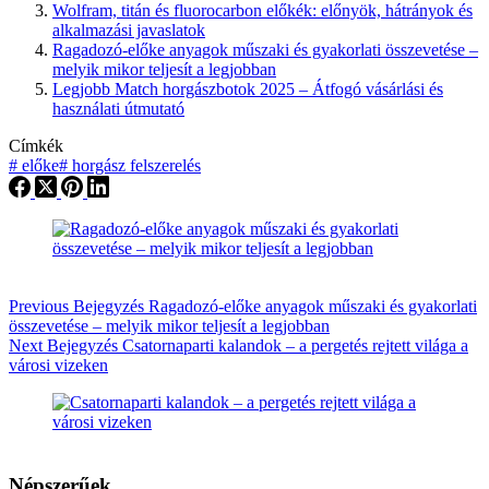
Wolfram, titán és fluorocarbon előkék: előnyök, hátrányok és
alkalmazási javaslatok
Ragadozó-előke anyagok műszaki és gyakorlati összevetése –
melyik mikor teljesít a legjobban
Legjobb Match horgászbotok 2025 – Átfogó vásárlási és
használati útmutató
Címkék
#
előke
#
horgász felszerelés
Previous
Bejegyzés
Ragadozó-előke anyagok műszaki és gyakorlati
összevetése – melyik mikor teljesít a legjobban
Next
Bejegyzés
Csatornaparti kalandok – a pergetés rejtett világa a
városi vizeken
Népszerűek