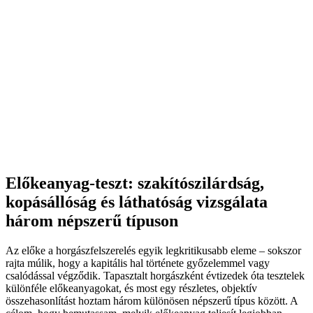
Előkeanyag-teszt: szakítószilárdság,
kopásállóság és láthatóság vizsgálata
három népszerű típuson
Az előke a horgászfelszerelés egyik legkritikusabb eleme – sokszor
rajta múlik, hogy a kapitális hal története győzelemmel vagy
csalódással végződik. Tapasztalt horgászként évtizedek óta tesztelek
különféle előkeanyagokat, és most egy részletes, objektív
összehasonlítást hoztam három különösen népszerű típus között. A