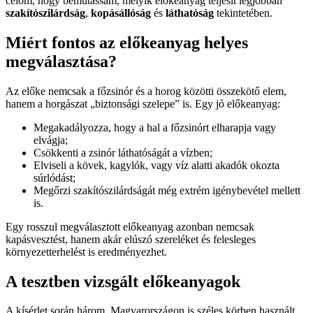
célom, hogy bemutassam, melyik előkeanyag teljesít legjobban
szakítószilárdság
,
kopásállóság
és
láthatóság
tekintetében.
Miért fontos az előkeanyag helyes
megválasztása?
Az előke nemcsak a főzsinór és a horog közötti összekötő elem,
hanem a horgászat „biztonsági szelepe” is. Egy jó előkeanyag:
Megakadályozza, hogy a hal a főzsinórt elharapja vagy
elvágja;
Csökkenti a zsinór láthatóságát a vízben;
Elviseli a kövek, kagylók, vagy víz alatti akadók okozta
súrlódást;
Megőrzi szakítószilárdságát még extrém igénybevétel mellett
is.
Egy rosszul megválasztott előkeanyag azonban nemcsak
kapásvesztést, hanem akár elúszó szereléket és felesleges
környezetterhelést is eredményezhet.
A tesztben vizsgált előkeanyagok
A kísérlet során három, Magyarországon is széles körben használt