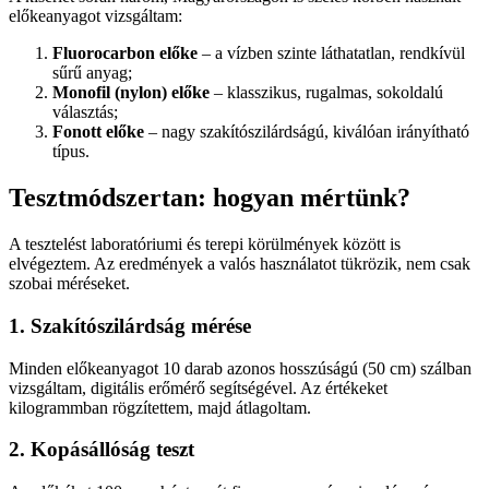
előkeanyagot vizsgáltam:
Fluorocarbon előke
– a vízben szinte láthatatlan, rendkívül
sűrű anyag;
Monofil (nylon) előke
– klasszikus, rugalmas, sokoldalú
választás;
Fonott előke
– nagy szakítószilárdságú, kiválóan irányítható
típus.
Tesztmódszertan: hogyan mértünk?
A tesztelést laboratóriumi és terepi körülmények között is
elvégeztem. Az eredmények a valós használatot tükrözik, nem csak
szobai méréseket.
1. Szakítószilárdság mérése
Minden előkeanyagot 10 darab azonos hosszúságú (50 cm) szálban
vizsgáltam, digitális erőmérő segítségével. Az értékeket
kilogrammban rögzítettem, majd átlagoltam.
2. Kopásállóság teszt