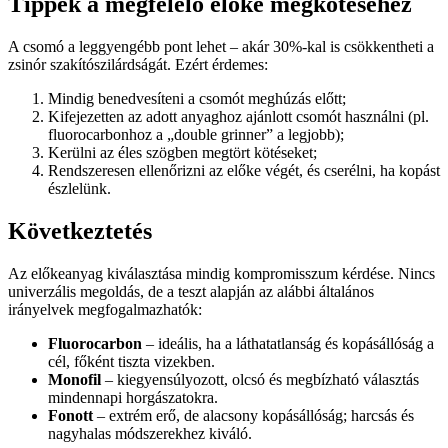
Tippek a megfelelő előke megkötéséhez
A csomó a leggyengébb pont lehet – akár 30%-kal is csökkentheti a
zsinór szakítószilárdságát. Ezért érdemes:
Mindig benedvesíteni a csomót meghúzás előtt;
Kifejezetten az adott anyaghoz ajánlott csomót használni (pl.
fluorocarbonhoz a „double grinner” a legjobb);
Kerülni az éles szögben megtört kötéseket;
Rendszeresen ellenőrizni az előke végét, és cserélni, ha kopást
észlelünk.
Következtetés
Az előkeanyag kiválasztása mindig kompromisszum kérdése. Nincs
univerzális megoldás, de a teszt alapján az alábbi általános
irányelvek megfogalmazhatók:
Fluorocarbon
– ideális, ha a láthatatlanság és kopásállóság a
cél, főként tiszta vizekben.
Monofil
– kiegyensúlyozott, olcsó és megbízható választás
mindennapi horgászatokra.
Fonott
– extrém erő, de alacsony kopásállóság; harcsás és
nagyhalas módszerekhez kiváló.