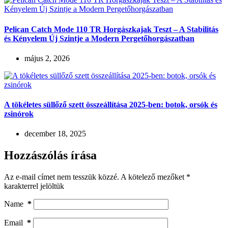
Pelican Catch Mode 110 TR Horgászkajak Teszt – A Stabilitás
és Kényelem Új Szintje a Modern Pergetőhorgászatban
május 2, 2026
A tökéletes süllőző szett összeállítása 2025-ben: botok, orsók és
zsinórok
december 18, 2025
Hozzászólás írása
Az e-mail címet nem tesszük közzé.
A kötelező mezőket
*
karakterrel jelöltük
Name
*
Email
*