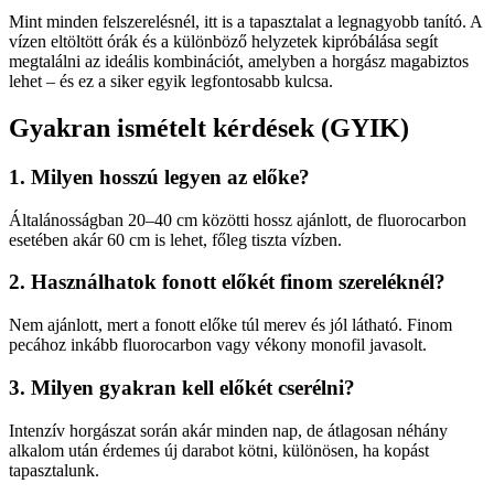
Mint minden felszerelésnél, itt is a tapasztalat a legnagyobb tanító. A
vízen eltöltött órák és a különböző helyzetek kipróbálása segít
megtalálni az ideális kombinációt, amelyben a horgász magabiztos
lehet – és ez a siker egyik legfontosabb kulcsa.
Gyakran ismételt kérdések (GYIK)
1. Milyen hosszú legyen az előke?
Általánosságban 20–40 cm közötti hossz ajánlott, de fluorocarbon
esetében akár 60 cm is lehet, főleg tiszta vízben.
2. Használhatok fonott előkét finom szereléknél?
Nem ajánlott, mert a fonott előke túl merev és jól látható. Finom
pecához inkább fluorocarbon vagy vékony monofil javasolt.
3. Milyen gyakran kell előkét cserélni?
Intenzív horgászat során akár minden nap, de átlagosan néhány
alkalom után érdemes új darabot kötni, különösen, ha kopást
tapasztalunk.