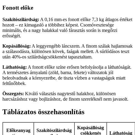
Fonott előke
Szakítószilárdság:
A 0,16 mm-es fonott előke 7,3 kg átlagos értéket
hozott – ez kimagasló a többihez képest. Csomóvesztesége
minimális, és a nagy halakkal való fárasztás során is megőrzi
erősségét.
Kopásállóság:
A leggyengébb láncszem. A finom szálak hajlamosak
a szálasodásra, különösen kövek, faágak mellett. A súrlódásos teszt
után 40%-os szilárdságcsökkenést tapasztaltam.
Láthatóság:
A fonott előke színe erősen befolyásolja a láthatóságát.
A természetes árnyalatú (zöld, barna, fekete) változatok jól
beleolvadnak a környezetbe, de tiszta vízben a vastagságuk miatt
feltűnőbbek.
Összegzés:
Kiváló választás nagytestű halakhoz, különösen
harcsázáshoz vagy bojlizáshoz, de finom szereléknél nem javasolt.
Táblázatos összehasonlítás
Kopásállóság
Előkeanyag
Szakítószilárdság
csökkenés
Láthatóság