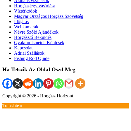
Aktuális vízállások
Horgászjegy vásárlása
Víztérkódok
Magyar Országos Horgász Szövetség
Időjárás
Webkamerák
Névre Szóló Ajándékok
Horgásztó Beküldés
Gyakran Ismételt Kérdések
Kapcsolat
Adriai Szállások
Fishing Rod Quide
Ha Tetszik Az Oldal Oszd Meg
Copyright © 2026 - Horgász Horizont
Translate »