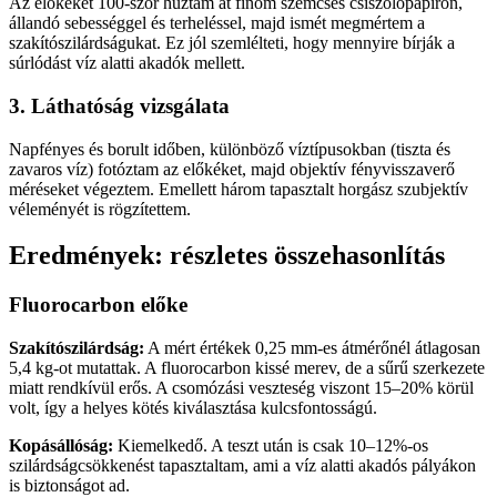
Az előkéket 100-szor húztam át finom szemcsés csiszolópapíron,
állandó sebességgel és terheléssel, majd ismét megmértem a
szakítószilárdságukat. Ez jól szemlélteti, hogy mennyire bírják a
súrlódást víz alatti akadók mellett.
3. Láthatóság vizsgálata
Napfényes és borult időben, különböző víztípusokban (tiszta és
zavaros víz) fotóztam az előkéket, majd objektív fényvisszaverő
méréseket végeztem. Emellett három tapasztalt horgász szubjektív
véleményét is rögzítettem.
Eredmények: részletes összehasonlítás
Fluorocarbon előke
Szakítószilárdság:
A mért értékek 0,25 mm-es átmérőnél átlagosan
5,4 kg-ot mutattak. A fluorocarbon kissé merev, de a sűrű szerkezete
miatt rendkívül erős. A csomózási veszteség viszont 15–20% körül
volt, így a helyes kötés kiválasztása kulcsfontosságú.
Kopásállóság:
Kiemelkedő. A teszt után is csak 10–12%-os
szilárdságcsökkenést tapasztaltam, ami a víz alatti akadós pályákon
is biztonságot ad.