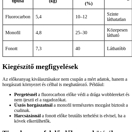
típusa
(kg)
(%)
Szinte
Fluorocarbon
5,4
10–12
láthatatlan
Közepesen
Monofil
4,8
25–30
látható
Fonott
7,3
40
Láthatóbb
Kiegészítő megfigyelések
Az előkeanyag kiválasztásakor nem csupán a mért adatok, hanem a
horgászati környezet és célhal is meghatározó. Például:
Pergetésnél
a fluorocarbon előke védi a drága wobblereket és
nem ijeszti el a ragadozókat.
Úszós horgászatnál
a monofil természetes mozgást biztosít a
csalinak.
Harcsázásnál
a fonott előke brutális terhelést is elvisel, ha a
kövek elkerülhetők.