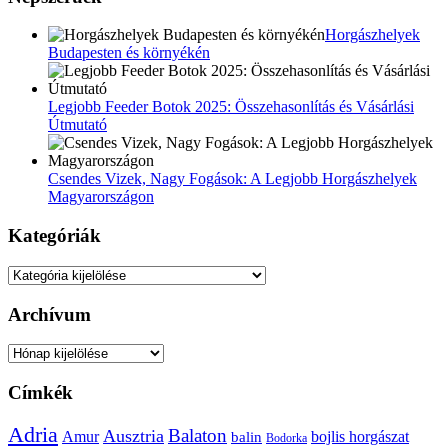
Horgászhelyek
Budapesten és környékén
Legjobb Feeder Botok 2025: Összehasonlítás és Vásárlási
Útmutató
Csendes Vizek, Nagy Fogások: A Legjobb Horgászhelyek
Magyarországon
Kategóriák
Kategóriák
Archívum
Archívum
Címkék
Adria
Balaton
Ausztria
Amur
bojlis horgászat
balin
Bodorka