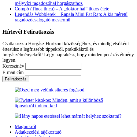
mélyvízi ragadozóhal horgászathoz
Compó (Tinca tinca) – A „doktor hal” titkos élete
Legendás Wobblerek – Rapala Mini Fat Rap: A kis méretű
ragadozócsalogató mestermű
Hírlevél Feliratkozás
Csatlakozz a Horgász Horizont közösségéhez, és mindig elsőként
értesülsz a legfrissebb tippekről, praktikákról és
horgászélményekről! Légy naprakész, hogy minden pecázás élmény
legyen.
Keresztnév
E-mail cím
Magunkról
Adatkezelési tájékoztató