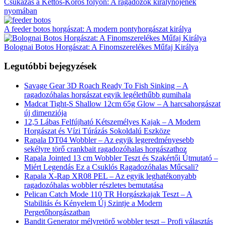
Csukázás a Kettős-Körös folyón: A ragadozók királynőjének
nyomában
A feeder botos horgászat: A modern pontyhorgászat királya
Bolognai Botos Horgászat: A Finomszerelékes Műfaj Királya
Legutóbbi bejegyzések
Savage Gear 3D Roach Ready To Fish Sinking – A
ragadozóhalas horgászat egyik legélethűbb gumihala
Madcat Tight-S Shallow 12cm 65g Glow – A harcsahorgászat
új dimenziója
12,5 Lábas Felfújható Kétszemélyes Kajak – A Modern
Horgászat és Vízi Túrázás Sokoldalú Eszköze
Rapala DT04 Wobbler – Az egyik legeredményesebb
sekélyre törő crankbait ragadozóhalas horgászathoz
Rapala Jointed 13 cm Wobbler Teszt és Szakértői Útmutató –
Miért Legendás Ez a Csuklós Ragadozóhalas Műcsali?
Rapala X-Rap XR08 PEL – Az egyik leghatékonyabb
ragadozóhalas wobbler részletes bemutatása
Pelican Catch Mode 110 TR Horgászkajak Teszt – A
Stabilitás és Kényelem Új Szintje a Modern
Pergetőhorgászatban
Bandit Generator mélyretörő wobbler teszt – Profi választás