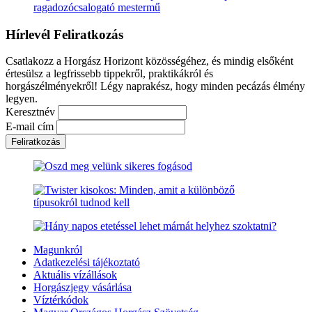
ragadozócsalogató mestermű
Hírlevél Feliratkozás
Csatlakozz a Horgász Horizont közösségéhez, és mindig elsőként
értesülsz a legfrissebb tippekről, praktikákról és
horgászélményekről! Légy naprakész, hogy minden pecázás élmény
legyen.
Keresztnév
E-mail cím
Magunkról
Adatkezelési tájékoztató
Aktuális vízállások
Horgászjegy vásárlása
Víztérkódok