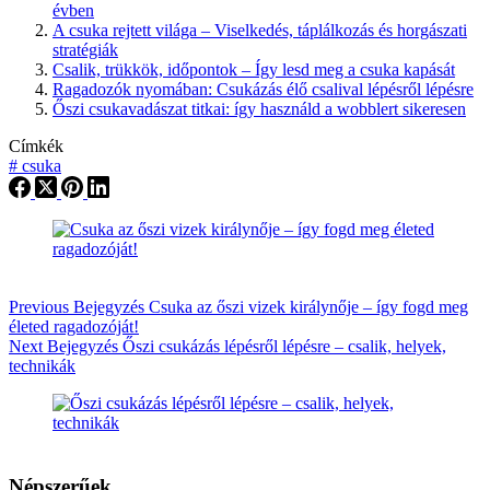
évben
A csuka rejtett világa – Viselkedés, táplálkozás és horgászati
stratégiák
Csalik, trükkök, időpontok – Így lesd meg a csuka kapását
Ragadozók nyomában: Csukázás élő csalival lépésről lépésre
Őszi csukavadászat titkai: így használd a wobblert sikeresen
Címkék
#
csuka
Previous
Bejegyzés
Csuka az őszi vizek királynője – így fogd meg
életed ragadozóját!
Next
Bejegyzés
Őszi csukázás lépésről lépésre – csalik, helyek,
technikák
Népszerűek