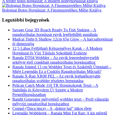
A feeder botos horgászat: A modern pontyhorgászat királya
Bolognai Botos Horgászat: A Finomszerelékes Műfaj Királya
Legutóbbi bejegyzések
Savage Gear 3D Roach Ready To Fish Sinking – A
ragadozóhalas horgászat egyik legélethűbb gumihala
Madcat Tight-S Shallow 12cm 65g Glow – A harcsahorgászat
új dimenziója
12,5 Lábas Felfújható Kétszemélyes Kajak – A Modern
Horgászat és Vízi Túrázás Sokoldalú Eszköze
Rapala DT04 Wobbler – Az egyik legeredményesebb
sekélyre törő crankbait ragadozóhalas horgászathoz
Rapala Jointed 13 cm Wobbler Teszt és Szakértői Útmutató –
Miért Legendás Ez a Csuklós Ragadozóhalas Műcsali?
Rapala X-Rap XR08 PEL – Az egyik leghatékonyabb
ragadozóhalas wobbler részletes bemutatása
Pelican Catch Mode 110 TR Horgászkajak Teszt – A
Stabilitás és Kényelem Új Szintje a Modern
Pergetőhorgászatban
Bandit Generator mélyretörő wobbler teszt – Profi választás
mélyvízi ragadozóhal horgászathoz
Compó (Tinca tinca) – A „doktor hal” titkos élete
Legendás Wobblerek – Rapala Mini Fat Rap: A kis méretű