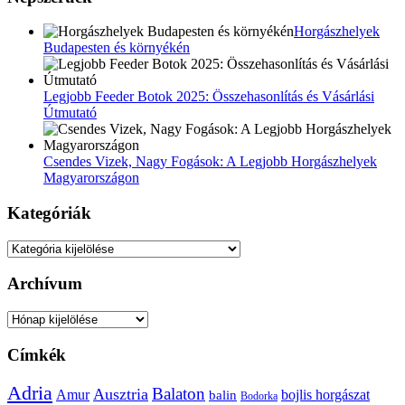
Horgászhelyek
Budapesten és környékén
Legjobb Feeder Botok 2025: Összehasonlítás és Vásárlási
Útmutató
Csendes Vizek, Nagy Fogások: A Legjobb Horgászhelyek
Magyarországon
Kategóriák
Kategóriák
Archívum
Archívum
Címkék
Adria
Balaton
Ausztria
Amur
bojlis horgászat
balin
Bodorka