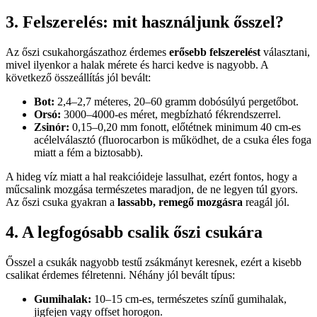
3. Felszerelés: mit használjunk ősszel?
Az őszi csukahorgászathoz érdemes
erősebb felszerelést
választani,
mivel ilyenkor a halak mérete és harci kedve is nagyobb. A
következő összeállítás jól bevált:
Bot:
2,4–2,7 méteres, 20–60 gramm dobósúlyú pergetőbot.
Orsó:
3000–4000-es méret, megbízható fékrendszerrel.
Zsinór:
0,15–0,20 mm fonott, előtétnek minimum 40 cm-es
acélelválasztó (fluorocarbon is működhet, de a csuka éles foga
miatt a fém a biztosabb).
A hideg víz miatt a hal reakcióideje lassulhat, ezért fontos, hogy a
műcsalink mozgása természetes maradjon, de ne legyen túl gyors.
Az őszi csuka gyakran a
lassabb, remegő mozgásra
reagál jól.
4. A legfogósabb csalik őszi csukára
Ősszel a csukák nagyobb testű zsákmányt keresnek, ezért a kisebb
csalikat érdemes félretenni. Néhány jól bevált típus:
Gumihalak:
10–15 cm-es, természetes színű gumihalak,
jigfejen vagy offset horogon.