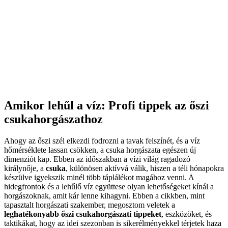
Amikor lehűl a víz: Profi tippek az őszi
csukahorgászathoz
Ahogy az őszi szél elkezdi fodrozni a tavak felszínét, és a víz
hőmérséklete lassan csökken, a csuka horgászata egészen új
dimenziót kap. Ebben az időszakban a vízi világ ragadozó
királynője, a
csuka
, különösen aktívvá válik, hiszen a téli hónapokra
készülve igyekszik minél több táplálékot magához venni. A
hidegfrontok és a lehűlő víz együttese olyan lehetőségeket kínál a
horgászoknak, amit kár lenne kihagyni. Ebben a cikkben, mint
tapasztalt horgászati szakember, megosztom veletek a
leghatékonyabb őszi csukahorgászati tippeket
, eszközöket, és
taktikákat, hogy az idei szezonban is sikerélményekkel térjetek haza