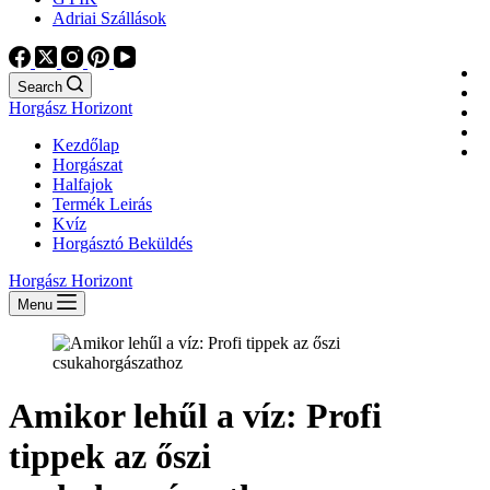
Adriai Szállások
Search
Horgász Horizont
Kezdőlap
Horgászat
Halfajok
Termék Leirás
Kvíz
Horgásztó Beküldés
Horgász Horizont
Menu
Amikor lehűl a víz: Profi
tippek az őszi