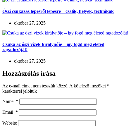
Őszi csukázás lépésről lépésre – csalik, helyek, technikák
október 27, 2025
Csuka az őszi vizek királynője – így fogd meg életed
ragadozóját!
október 27, 2025
Hozzászólás írása
Az e-mail címet nem tesszük közzé.
A kötelező mezőket
*
karakterrel jelöltük
Name
*
Email
*
Website