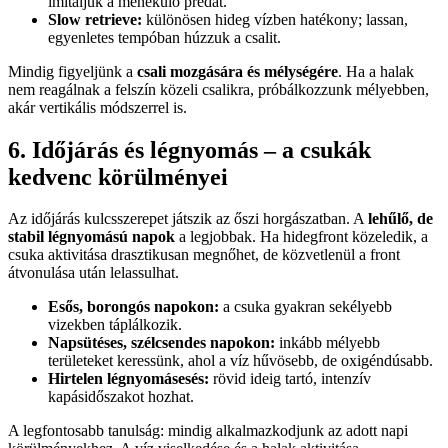
imitáljuk a menekülő prédát.
Slow retrieve:
különösen hideg vízben hatékony; lassan,
egyenletes tempóban húzzuk a csalit.
Mindig figyeljünk a
csali mozgására és mélységére
. Ha a halak
nem reagálnak a felszín közeli csalikra, próbálkozzunk mélyebben,
akár vertikális módszerrel is.
6. Időjárás és légnyomás – a csukák
kedvenc körülményei
Az időjárás kulcsszerepet játszik az őszi horgászatban. A
lehűlő, de
stabil légnyomású napok
a legjobbak. Ha hidegfront közeledik, a
csuka aktivitása drasztikusan megnőhet, de közvetlenül a front
átvonulása után lelassulhat.
Esős, borongós napokon:
a csuka gyakran sekélyebb
vizekben táplálkozik.
Napsütéses, szélcsendes napokon:
inkább mélyebb
területeket keressünk, ahol a víz hűvösebb, de oxigéndúsabb.
Hirtelen légnyomásesés:
rövid ideig tartó, intenzív
kapásidőszakot hozhat.
A legfontosabb tanulság: mindig alkalmazkodjunk az adott napi