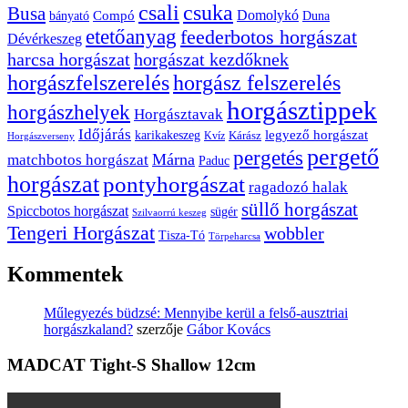
csuka
csali
Busa
Domolykó
bányató
Compó
Duna
etetőanyag
feederbotos horgászat
Dévérkeszeg
harcsa horgászat
horgászat kezdőknek
horgászfelszerelés
horgász felszerelés
horgásztippek
horgászhelyek
Horgásztavak
Időjárás
karikakeszeg
legyező horgászat
Kárász
Kvíz
Horgászverseny
pergető
pergetés
Márna
matchbotos horgászat
Paduc
horgászat
pontyhorgászat
ragadozó halak
süllő horgászat
Spiccbotos horgászat
sügér
Szilvaorrú keszeg
Tengeri Horgászat
wobbler
Tisza-Tó
Törpeharcsa
Kommentek
Műlegyezés büdzsé: Mennyibe kerül a felső-ausztriai
horgászkaland?
szerzője
Gábor Kovács
MADCAT Tight-S Shallow 12cm