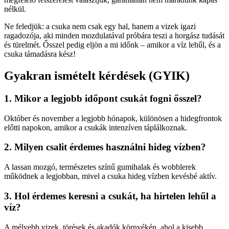
nélkül.
Ne feledjük: a csuka nem csak egy hal, hanem a vizek igazi
ragadozója, aki minden mozdulatával próbára teszi a horgász tudását
és türelmét. Ősszel pedig eljön a mi időnk – amikor a víz lehűl, és a
csuka támadásra kész!
Gyakran ismételt kérdések (GYIK)
1. Mikor a legjobb időpont csukát fogni ősszel?
Október és november a legjobb hónapok, különösen a hidegfrontok
előtti napokon, amikor a csukák intenzíven táplálkoznak.
2. Milyen csalit érdemes használni hideg vízben?
A lassan mozgó, természetes színű gumihalak és wobblerek
működnek a legjobban, mivel a csuka hideg vízben kevésbé aktív.
3. Hol érdemes keresni a csukát, ha hirtelen lehűl a
víz?
A mélyebb vizek, törések és akadók környékén, ahol a kisebb