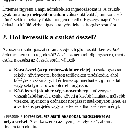
Érdemes figyelni a napi hőmérsékleti ingadozásokat is. A csukák
gyakran a
nap melegebb óráiban
válnak aktívabbá, amikor a víz
hőmérséklete néhány fokkal megemelkedik. Egy-egy napsütéses
délután a lehűlő vízben igazi aranyóra lehet a horgász számára.
2. Hol keressük a csukát ősszel?
Az őszi csukahorgászat során az egyik legfontosabb kérdés:
hol
érdemes keresni a ragadozót? A válasz nem mindig egyszerű, mert a
csuka mozgása az évszak során változik.
Kora ősszel (szeptember–október eleje):
a csuka gyakran a
sekély, növényzettel borított területeken tartózkodik, ahol
bőséges a zsákmány. Itt érdemes spinnerbaittel, gumihallal
vagy sekélyre járó wobblerrel horgászni.
Késő ősszel (október vége–november):
a növényzet
visszahúzódásával a csuka követi a kisebb halakat a mélyebb
vizekbe. Ilyenkor a csónakos horgászat hatékonyabb lehet, és
a vertikális pergetés vagy a jerkelés adhat szép eredményt.
Keressük a
töréseket, víz alatti akadókat, nádszéleket és
mélyüléseket
. A csuka szereti az ilyen „leshelyeket”, ahonnan
hirtelen támadni tud.