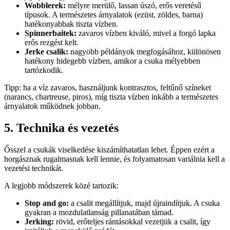
Wobblerek:
mélyre merülő, lassan úszó, erős veretésű
típusok. A természetes árnyalatok (ezüst, zöldes, barna)
hatékonyabbak tiszta vízben.
Spinnerbaitek:
zavaros vízben kiváló, mivel a forgó lapka
erős rezgést kelt.
Jerke csalik:
nagyobb példányok megfogásához, különösen
hatékony hidegebb vízben, amikor a csuka mélyebben
tartózkodik.
Tipp: ha a víz zavaros, használjunk kontrasztos, feltűnő színeket
(narancs, chartreuse, piros), míg tiszta vízben inkább a természetes
árnyalatok működnek jobban.
5. Technika és vezetés
Ősszel a csukák viselkedése kiszámíthatatlan lehet. Éppen ezért a
horgásznak rugalmasnak kell lennie, és folyamatosan variálnia kell a
vezetési technikát.
A legjobb módszerek közé tartozik:
Stop and go:
a csalit megállítjuk, majd újraindítjuk. A csuka
gyakran a mozdulatlanság pillanatában támad.
Jerking:
rövid, erőteljes rántásokkal vezetjük a csalit, így