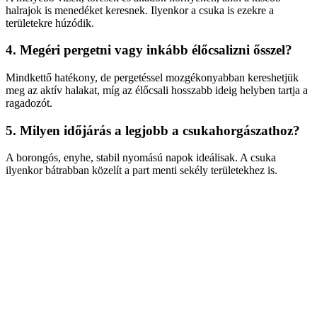
halrajok is menedéket keresnek. Ilyenkor a csuka is ezekre a
területekre húzódik.
4. Megéri pergetni vagy inkább élőcsalizni ősszel?
Mindkettő hatékony, de pergetéssel mozgékonyabban kereshetjük
meg az aktív halakat, míg az élőcsali hosszabb ideig helyben tartja a
ragadozót.
5. Milyen időjárás a legjobb a csukahorgászathoz?
A borongós, enyhe, stabil nyomású napok ideálisak. A csuka
ilyenkor bátrabban közelít a part menti sekély területekhez is.