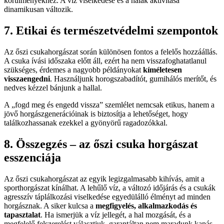
körülményekhez. A víz viselkedése és a halak aktivitása
dinamikusan változik.
7. Etikai és természetvédelmi szempontok
Az őszi csukahorgászat során különösen fontos a felelős hozzáállás.
A csuka ívási időszaka előtt áll, ezért ha nem visszafoghatatlanul
szükséges, érdemes a nagyobb példányokat
kíméletesen
visszaengedni
. Használjunk horogszabadítót, gumihálós merítőt, és
nedves kézzel bánjunk a hallal.
A „fogd meg és engedd vissza” szemlélet nemcsak etikus, hanem a
jövő horgászgenerációinak is biztosítja a lehetőséget, hogy
találkozhassanak ezekkel a gyönyörű ragadozókkal.
8. Összegzés – az őszi csuka horgászat
esszenciája
Az őszi csukahorgászat az egyik legizgalmasabb kihívás, amit a
sporthorgászat kínálhat. A lehűlő víz, a változó időjárás és a csukák
agresszív táplálkozási viselkedése egyedülálló élményt ad minden
horgásznak. A siker kulcsa a
megfigyelés, alkalmazkodás és
tapasztalat
. Ha ismerjük a víz jellegét, a hal mozgását, és a
megfelelő felszerelést választjuk, garantáltan nem maradunk kapás