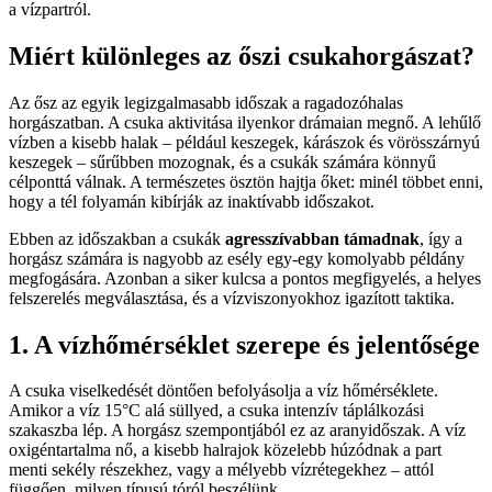
a vízpartról.
Miért különleges az őszi csukahorgászat?
Az ősz az egyik legizgalmasabb időszak a ragadozóhalas
horgászatban. A csuka aktivitása ilyenkor drámaian megnő. A lehűlő
vízben a kisebb halak – például keszegek, kárászok és vörösszárnyú
keszegek – sűrűbben mozognak, és a csukák számára könnyű
célponttá válnak. A természetes ösztön hajtja őket: minél többet enni,
hogy a tél folyamán kibírják az inaktívabb időszakot.
Ebben az időszakban a csukák
agresszívabban támadnak
, így a
horgász számára is nagyobb az esély egy-egy komolyabb példány
megfogására. Azonban a siker kulcsa a pontos megfigyelés, a helyes
felszerelés megválasztása, és a vízviszonyokhoz igazított taktika.
1. A vízhőmérséklet szerepe és jelentősége
A csuka viselkedését döntően befolyásolja a víz hőmérséklete.
Amikor a víz 15°C alá süllyed, a csuka intenzív táplálkozási
szakaszba lép. A horgász szempontjából ez az aranyidőszak. A víz
oxigéntartalma nő, a kisebb halrajok közelebb húzódnak a part
menti sekély részekhez, vagy a mélyebb vízrétegekhez – attól
függően, milyen típusú tóról beszélünk.