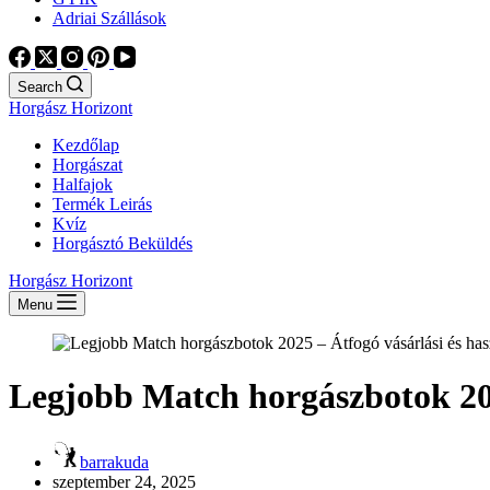
Adriai Szállások
Search
Horgász Horizont
Kezdőlap
Horgászat
Halfajok
Termék Leirás
Kvíz
Horgásztó Beküldés
Horgász Horizont
Menu
Legjobb Match horgászbotok 202
barrakuda
szeptember 24, 2025