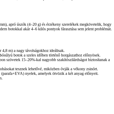
0 mm), apró úszók (4–20 g) és érzékeny szerelékek megkövetelik, hogy
ern botokkal akár 4–6 kilós pontyok fárasztása sem jelent problémát.
 4,8 m) a nagy távolságokhoz ideálisak.
ósúlyú botok a szeles időben történő horgászathoz előnyösek.
bon szövetek 15–20%-kal nagyobb szakítószilárdságot biztosítanak a
 dobásokat tesznek lehetővé, miközben óvják a vékony zsinórt.
d (parafa+EVA) nyelek, amelyek ötvözik a két anyag előnyeit.
n.