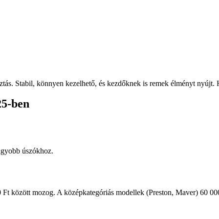
tás. Stabil, könnyen kezelhető, és kezdőknek is remek élményt nyújt. 
25-ben
agyobb úszókhoz.
 között mozog. A középkategóriás modellek (Preston, Maver) 60 000–