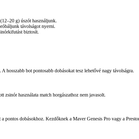
(12–20 g) úszót használjunk.
róbáljunk távolságot nyerni.
nórkifutást biztosít.
. A hosszabb bot pontosabb dobásokat tesz lehetővé nagy távolságra.
t zsinór használata match horgászathoz nem javasolt.
st a pontos dobásokhoz. Kezdőknek a Maver Genesis Pro vagy a Preston 