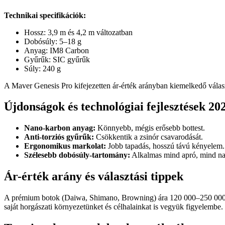
Technikai specifikációk:
Hossz: 3,9 m és 4,2 m változatban
Dobósúly: 5–18 g
Anyag: IM8 Carbon
Gyűrűk: SIC gyűrűk
Súly: 240 g
A Maver Genesis Pro kifejezetten ár-érték arányban kiemelkedő válasz
Újdonságok és technológiai fejlesztések 20
Nano-karbon anyag:
Könnyebb, mégis erősebb bottest.
Anti-torziós gyűrűk:
Csökkentik a zsinór csavarodását.
Ergonomikus markolat:
Jobb tapadás, hosszú távú kényelem.
Szélesebb dobósúly-tartomány:
Alkalmas mind apró, mind n
Ár-érték arány és választási tippek
A prémium botok (Daiwa, Shimano, Browning) ára 120 000–250 000 Ft
saját horgászati környezetünket és célhalainkat is vegyük figyelembe.