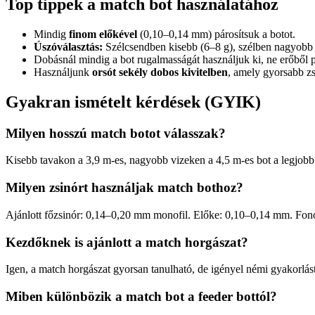
Top tippek a match bot használatához
Mindig
finom előkével
(0,10–0,14 mm) párosítsuk a botot.
Úszóválasztás:
Szélcsendben kisebb (6–8 g), szélben nagyobb 
Dobásnál mindig a bot rugalmasságát használjuk ki, ne erőből p
Használjunk
orsót sekély dobos kivitelben
, amely gyorsabb zsi
Gyakran ismételt kérdések (GYIK)
Milyen hosszú match botot válasszak?
Kisebb tavakon a 3,9 m-es, nagyobb vizeken a 4,5 m-es bot a legjobb
Milyen zsinórt használjak match bothoz?
Ajánlott főzsinór: 0,14–0,20 mm monofil. Előke: 0,10–0,14 mm. Fonot
Kezdőknek is ajánlott a match horgászat?
Igen, a match horgászat gyorsan tanulható, de igényel némi gyakorlá
Miben különbözik a match bot a feeder bottól?