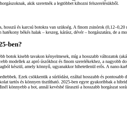
horgászoknak, akik szeretnék a legtöbbet kihozni felszerelésükből.
lis, hosszú és karcsú botokra van szükség. A finom zsinórok (0,12–0,2
 hatékony békés halak – keszeg, kárász, dévér – horgászatára, de a mod
25-ben?
bb botok kisebb tavakon kényelmesek, míg a hosszabb változatok (akár
yebb modellek az apró úszókhoz és finom szerelékekhez, a nagyobb dob
gból készül, amely könnyű, ugyanakkor hihetetlenül erős. A nano-kar
rjedtebbek. Ezek csökkentik a súrlódást, ezáltal hosszabb és pontosabb
lat tartós és könnyen tisztítható. 2025-ben egyre gyakoribbak a hibri
él könnyebb a bot, annál kevésbé fárasztó a hosszabb horgászat sorá