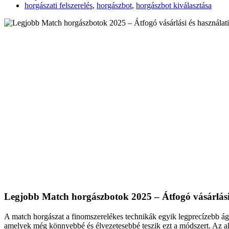
horgászati felszerelés
,
horgászbot
,
horgászbot kiválasztása
Legjobb Match horgászbotok 2025 – Átfogó vásárlási
A match horgászat a finomszerelékes technikák egyik legprecízebb ága
amelyek még könnyebbé és élvezetesebbé teszik ezt a módszert. Az a