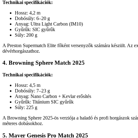
Technikai specifikációk:
Hossz: 4,2 m
Dobósúly: 6–20 g
Anyag: Ultra Light Carbon (IM10)
Gyűrűk: SIC gyűrűk
Súly: 200 g
A Preston Supermatch Elite főként versenyzők számára készült. Az extra
dévérhorgászathoz.
4. Browning Sphere Match 2025
Technikai specifikációk:
Hossz: 4,5 m
Dobósúly: 7–23 g
Anyag: Nano Carbon + Kevlar erősítés
Gyűrűk: Titánium SIC gyűrűk
Súly: 225 g
A Browning Sphere 2025-ös verziója a haladó és profi horgászok szá
méteres dobásokhoz.
5. Maver Genesis Pro Match 2025