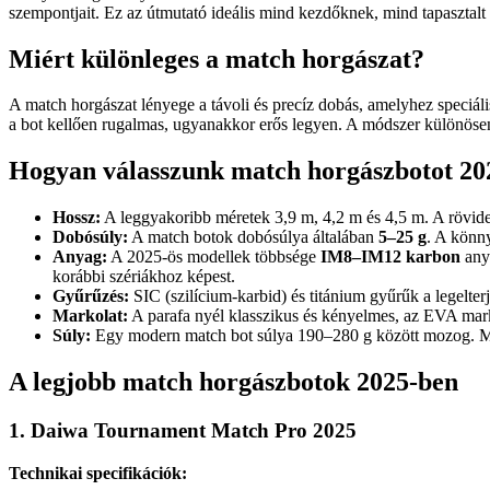
szempontjait. Ez az útmutató ideális mind kezdőknek, mind tapasztalt 
Miért különleges a match horgászat?
A match horgászat lényege a távoli és precíz dobás, amelyhez speciá
a bot kellően rugalmas, ugyanakkor erős legyen. A módszer különösen
Hogyan válasszunk match horgászbotot 20
Hossz:
A leggyakoribb méretek 3,9 m, 4,2 m és 4,5 m. A rövide
Dobósúly:
A match botok dobósúlya általában
5–25 g
. A könn
Anyag:
A 2025-ös modellek többsége
IM8–IM12 karbon
anya
korábbi szériákhoz képest.
Gyűrűzés:
SIC (szilícium-karbid) és titánium gyűrűk a legelte
Markolat:
A parafa nyél klasszikus és kényelmes, az EVA marko
Súly:
Egy modern match bot súlya 190–280 g között mozog. Min
A legjobb match horgászbotok 2025-ben
1. Daiwa Tournament Match Pro 2025
Technikai specifikációk: