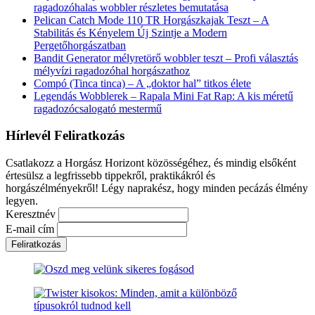
ragadozóhalas wobbler részletes bemutatása
Pelican Catch Mode 110 TR Horgászkajak Teszt – A
Stabilitás és Kényelem Új Szintje a Modern
Pergetőhorgászatban
Bandit Generator mélyretörő wobbler teszt – Profi választás
mélyvízi ragadozóhal horgászathoz
Compó (Tinca tinca) – A „doktor hal” titkos élete
Legendás Wobblerek – Rapala Mini Fat Rap: A kis méretű
ragadozócsalogató mestermű
Hírlevél Feliratkozás
Csatlakozz a Horgász Horizont közösségéhez, és mindig elsőként
értesülsz a legfrissebb tippekről, praktikákról és
horgászélményekről! Légy naprakész, hogy minden pecázás élmény
legyen.
Keresztnév
E-mail cím