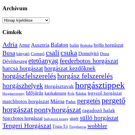
Archívum
Archívum
Címkék
Adria
Balaton
Ausztria
Amur
bojlis horgászat
balin
Bodorka
csuka
csali
Busa
Domolykó
bányató
Compó
Duna
etetőanyag
feederbotos horgászat
Dévérkeszeg
harcsa horgászat
horgászat kezdőknek
horgászfelszerelés
horgász felszerelés
horgásztippek
horgászhelyek
Horgásztavak
Időjárás
karikakeszeg
legyező horgászat
Kárász
Kvíz
Horgászverseny
pergető
pergetés
Márna
matchbotos horgászat
Paduc
horgászat
pontyhorgászat
ragadozó halak
süllő horgászat
Spiccbotos horgászat
sügér
Szilvaorrú keszeg
Tengeri Horgászat
wobbler
Tisza-Tó
Törpeharcsa