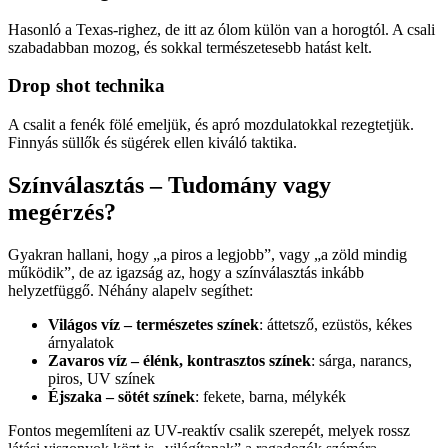
Hasonló a Texas-righez, de itt az ólom külön van a horogtól. A csali
szabadabban mozog, és sokkal természetesebb hatást kelt.
Drop shot technika
A csalit a fenék fölé emeljük, és apró mozdulatokkal rezegtetjük.
Finnyás süllők és sügérek ellen kiváló taktika.
Színválasztás – Tudomány vagy
megérzés?
Gyakran hallani, hogy „a piros a legjobb”, vagy „a zöld mindig
működik”, de az igazság az, hogy a színválasztás inkább
helyzetfüggő. Néhány alapelv segíthet:
Világos víz – természetes színek
: áttetsző, ezüstös, kékes
árnyalatok
Zavaros víz – élénk, kontrasztos színek
: sárga, narancs,
piros, UV színek
Éjszaka – sötét színek
: fekete, barna, mélykék
Fontos megemlíteni az UV-reaktív csalik szerepét, melyek rossz