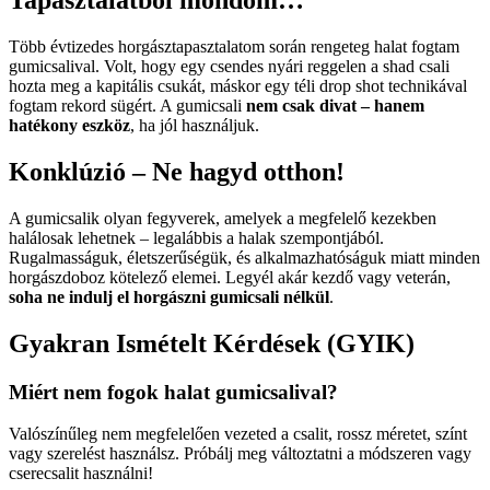
Tapasztalatból mondom…
Több évtizedes horgásztapasztalatom során rengeteg halat fogtam
gumicsalival. Volt, hogy egy csendes nyári reggelen a shad csali
hozta meg a kapitális csukát, máskor egy téli drop shot technikával
fogtam rekord sügért. A gumicsali
nem csak divat – hanem
hatékony eszköz
, ha jól használjuk.
Konklúzió – Ne hagyd otthon!
A gumicsalik olyan fegyverek, amelyek a megfelelő kezekben
halálosak lehetnek – legalábbis a halak szempontjából.
Rugalmasságuk, életszerűségük, és alkalmazhatóságuk miatt minden
horgászdoboz kötelező elemei. Legyél akár kezdő vagy veterán,
soha ne indulj el horgászni gumicsali nélkül
.
Gyakran Ismételt Kérdések (GYIK)
Miért nem fogok halat gumicsalival?
Valószínűleg nem megfelelően vezeted a csalit, rossz méretet, színt
vagy szerelést használsz. Próbálj meg változtatni a módszeren vagy
cserecsalit használni!