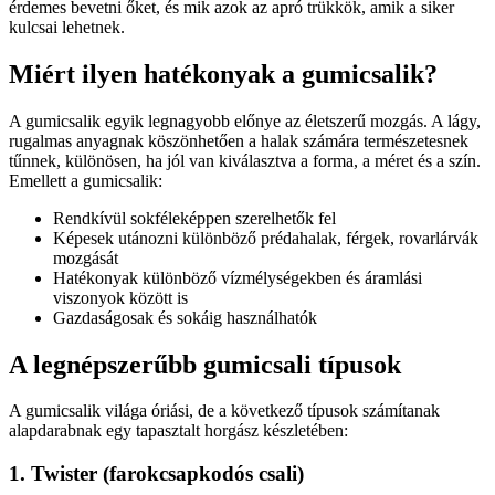
érdemes bevetni őket, és mik azok az apró trükkök, amik a siker
kulcsai lehetnek.
Miért ilyen hatékonyak a gumicsalik?
A gumicsalik egyik legnagyobb előnye az életszerű mozgás. A lágy,
rugalmas anyagnak köszönhetően a halak számára természetesnek
tűnnek, különösen, ha jól van kiválasztva a forma, a méret és a szín.
Emellett a gumicsalik:
Rendkívül sokféleképpen szerelhetők fel
Képesek utánozni különböző prédahalak, férgek, rovarlárvák
mozgását
Hatékonyak különböző vízmélységekben és áramlási
viszonyok között is
Gazdaságosak és sokáig használhatók
A legnépszerűbb gumicsali típusok
A gumicsalik világa óriási, de a következő típusok számítanak
alapdarabnak egy tapasztalt horgász készletében:
1. Twister (farokcsapkodós csali)