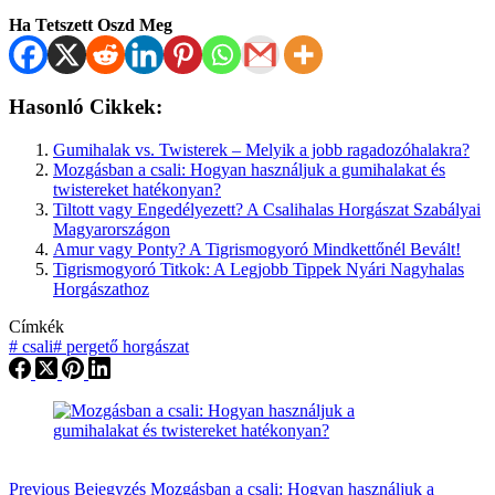
Ha Tetszett Oszd Meg
Hasonló Cikkek:
Gumihalak vs. Twisterek – Melyik a jobb ragadozóhalakra?
Mozgásban a csali: Hogyan használjuk a gumihalakat és
twistereket hatékonyan?
Tiltott vagy Engedélyezett? A Csalihalas Horgászat Szabályai
Magyarországon
Amur vagy Ponty? A Tigrismogyoró Mindkettőnél Bevált!
Tigrismogyoró Titkok: A Legjobb Tippek Nyári Nagyhalas
Horgászathoz
Címkék
#
csali
#
pergető horgászat
Previous
Bejegyzés
Mozgásban a csali: Hogyan használjuk a