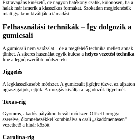
Extravagáns kinézetű, de nagyon hatékony csalik, különösen, ha a
halak már ismerik a klasszikus formákat. Szokatlan megjelenésük
miatt gyakran kiváltják a támadást.
Felhasználási technikák – Így dolgozik a
gumicsali
A gumicsali nem varázslat – de a megfelelő technika mellett annak
tűnhet. A sikeres használat egyik kulcsa a
helyes vezetési technika
.
Íme a legnépszerűbb módszerek:
Jiggelés
A legklasszikusabb módszer. A gumicsalit jigfejre tűzve, az aljzaton
ugrasztgatjuk, ejtjük. A mozgás kiváltja a ragadozók figyelmét.
Texas-rig
Gyomros, akadós pályákon bevált módszer. Offset horoggal
szerelve, ólomnehezékkel kombinálva a csali „akadómentesen”
vezethető a hínár között.
Carolina-rig