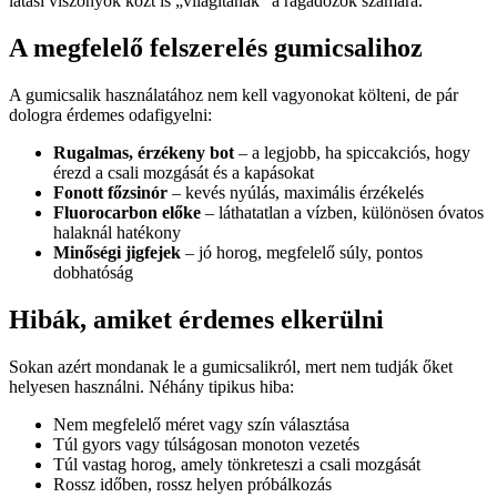
látási viszonyok közt is „világítanak” a ragadozók számára.
A megfelelő felszerelés gumicsalihoz
A gumicsalik használatához nem kell vagyonokat költeni, de pár
dologra érdemes odafigyelni:
Rugalmas, érzékeny bot
– a legjobb, ha spiccakciós, hogy
érezd a csali mozgását és a kapásokat
Fonott főzsinór
– kevés nyúlás, maximális érzékelés
Fluorocarbon előke
– láthatatlan a vízben, különösen óvatos
halaknál hatékony
Minőségi jigfejek
– jó horog, megfelelő súly, pontos
dobhatóság
Hibák, amiket érdemes elkerülni
Sokan azért mondanak le a gumicsalikról, mert nem tudják őket
helyesen használni. Néhány tipikus hiba:
Nem megfelelő méret vagy szín választása
Túl gyors vagy túlságosan monoton vezetés
Túl vastag horog, amely tönkreteszi a csali mozgását
Rossz időben, rossz helyen próbálkozás