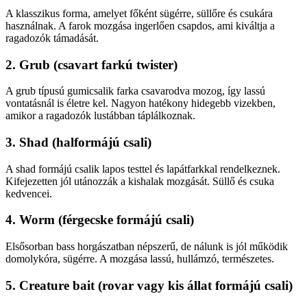
A klasszikus forma, amelyet főként sügérre, süllőre és csukára
használnak. A farok mozgása ingerlően csapdos, ami kiváltja a
ragadozók támadását.
2. Grub (csavart farkú twister)
A grub típusú gumicsalik farka csavarodva mozog, így lassú
vontatásnál is életre kel. Nagyon hatékony hidegebb vizekben,
amikor a ragadozók lustábban táplálkoznak.
3. Shad (halformájú csali)
A shad formájú csalik lapos testtel és lapátfarkkal rendelkeznek.
Kifejezetten jól utánozzák a kishalak mozgását. Süllő és csuka
kedvencei.
4. Worm (férgecske formájú csali)
Elsősorban bass horgászatban népszerű, de nálunk is jól működik
domolykóra, sügérre. A mozgása lassú, hullámzó, természetes.
5. Creature bait (rovar vagy kis állat formájú csali)