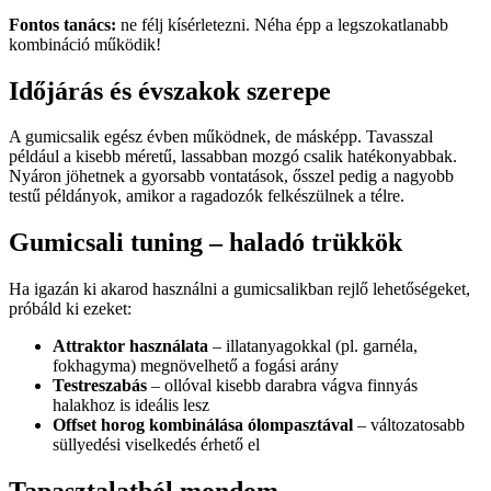
Fontos tanács:
ne félj kísérletezni. Néha épp a legszokatlanabb
kombináció működik!
Időjárás és évszakok szerepe
A gumicsalik egész évben működnek, de másképp. Tavasszal
például a kisebb méretű, lassabban mozgó csalik hatékonyabbak.
Nyáron jöhetnek a gyorsabb vontatások, ősszel pedig a nagyobb
testű példányok, amikor a ragadozók felkészülnek a télre.
Gumicsali tuning – haladó trükkök
Ha igazán ki akarod használni a gumicsalikban rejlő lehetőségeket,
próbáld ki ezeket:
Attraktor használata
– illatanyagokkal (pl. garnéla,
fokhagyma) megnövelhető a fogási arány
Testreszabás
– ollóval kisebb darabra vágva finnyás
halakhoz is ideális lesz
Offset horog kombinálása ólompasztával
– változatosabb
süllyedési viselkedés érhető el