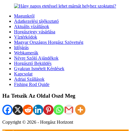
Magunkról
Adatkezelési tájékoztató
Aktuális vízállások
Horgászjegy vásárlása
Víztérkódok
Magyar Országos Horgász Szövetség
Időjárás
Webkamerák
Névre Szóló Ajándékok
Horgásztó Beküldés
Gyakran Ismételt Kérdések
Kapcsolat
Adriai Szállások
Fishing Rod Quide
Ha Tetszik Az Oldal Oszd Meg
Copyright © 2026 - Horgász Horizont