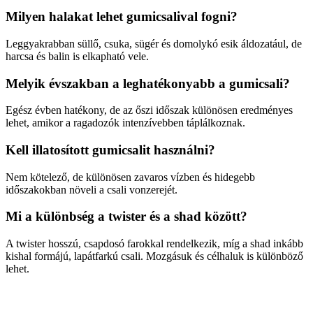
Milyen halakat lehet gumicsalival fogni?
Leggyakrabban süllő, csuka, sügér és domolykó esik áldozatául, de
harcsa és balin is elkapható vele.
Melyik évszakban a leghatékonyabb a gumicsali?
Egész évben hatékony, de az őszi időszak különösen eredményes
lehet, amikor a ragadozók intenzívebben táplálkoznak.
Kell illatosított gumicsalit használni?
Nem kötelező, de különösen zavaros vízben és hidegebb
időszakokban növeli a csali vonzerejét.
Mi a különbség a twister és a shad között?
A twister hosszú, csapdosó farokkal rendelkezik, míg a shad inkább
kishal formájú, lapátfarkú csali. Mozgásuk és célhaluk is különböző
lehet.