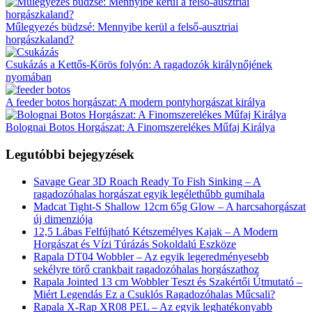
Műlegyezés büdzsé: Mennyibe kerül a felső-ausztriai
horgászkaland?
Csukázás a Kettős-Körös folyón: A ragadozók királynőjének
nyomában
A feeder botos horgászat: A modern pontyhorgászat királya
Bolognai Botos Horgászat: A Finomszerelékes Műfaj Királya
Legutóbbi bejegyzések
Savage Gear 3D Roach Ready To Fish Sinking – A
ragadozóhalas horgászat egyik legélethűbb gumihala
Madcat Tight-S Shallow 12cm 65g Glow – A harcsahorgászat
új dimenziója
12,5 Lábas Felfújható Kétszemélyes Kajak – A Modern
Horgászat és Vízi Túrázás Sokoldalú Eszköze
Rapala DT04 Wobbler – Az egyik legeredményesebb
sekélyre törő crankbait ragadozóhalas horgászathoz
Rapala Jointed 13 cm Wobbler Teszt és Szakértői Útmutató –
Miért Legendás Ez a Csuklós Ragadozóhalas Műcsali?
Rapala X-Rap XR08 PEL – Az egyik leghatékonyabb