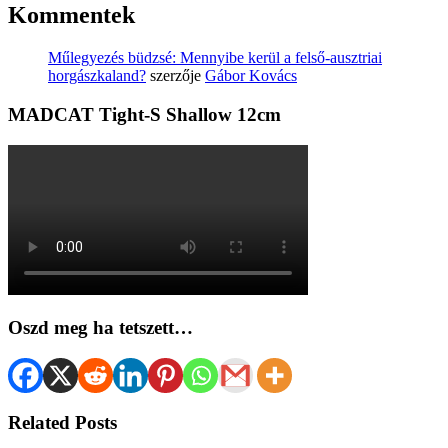
Kommentek
Műlegyezés büdzsé: Mennyibe kerül a felső-ausztriai
horgászkaland?
szerzője
Gábor Kovács
MADCAT Tight-S Shallow 12cm
Oszd meg ha tetszett…
Related Posts