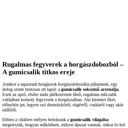
Rugalmas fegyverek a horgászdobozból –
A gumicsalik titkos ereje
Amikor a tapasztalt horgászok horgászdobozába pillantunk, egy
dolog szinte biztosan ott lapul: a
gumicsalik sokszínű arzenálja
.
Ezek az apró, elsőre talán játékszernek tűnő, rugalmas műcsalik
valójában komoly fegyverek a horgászatban. Aki kiismeri őket,
előnyhöz jut, legyen szó domolykóról, sügérről, csukáról vagy akár
süllőről.
Ebben a cikkben mélyen beleásunk a
gumicsalik világába
:
megnézzük, hogyan működnek, milyen típusai vannak, mikor és hol