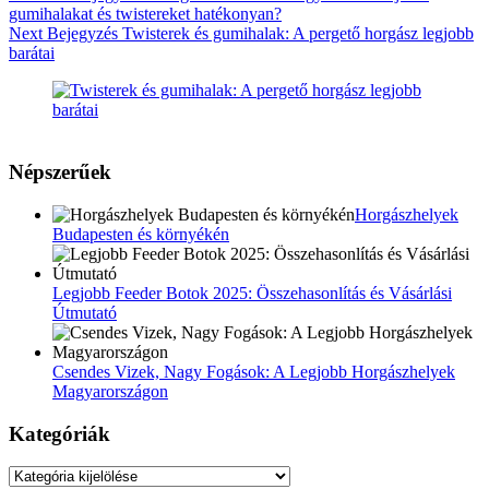
gumihalakat és twistereket hatékonyan?
Next
Bejegyzés
Twisterek és gumihalak: A pergető horgász legjobb
barátai
Népszerűek
Horgászhelyek
Budapesten és környékén
Legjobb Feeder Botok 2025: Összehasonlítás és Vásárlási
Útmutató
Csendes Vizek, Nagy Fogások: A Legjobb Horgászhelyek
Magyarországon
Kategóriák
Kategóriák