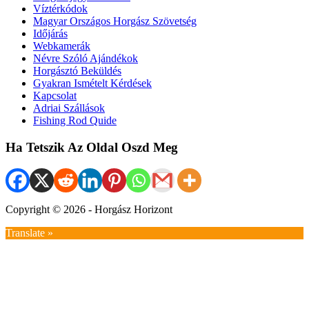
Víztérkódok
Magyar Országos Horgász Szövetség
Időjárás
Webkamerák
Névre Szóló Ajándékok
Horgásztó Beküldés
Gyakran Ismételt Kérdések
Kapcsolat
Adriai Szállások
Fishing Rod Quide
Ha Tetszik Az Oldal Oszd Meg
Copyright © 2026 - Horgász Horizont
Translate »