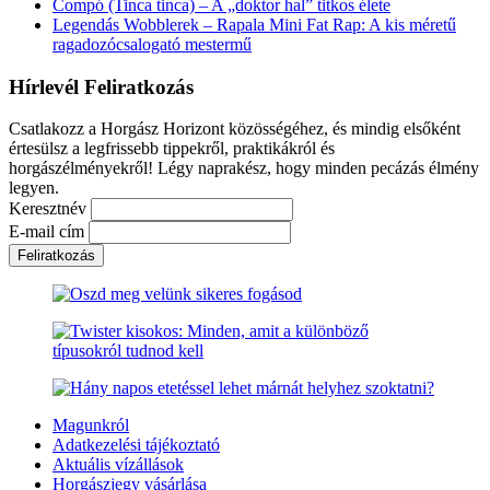
Compó (Tinca tinca) – A „doktor hal” titkos élete
Legendás Wobblerek – Rapala Mini Fat Rap: A kis méretű
ragadozócsalogató mestermű
Hírlevél Feliratkozás
Csatlakozz a Horgász Horizont közösségéhez, és mindig elsőként
értesülsz a legfrissebb tippekről, praktikákról és
horgászélményekről! Légy naprakész, hogy minden pecázás élmény
legyen.
Keresztnév
E-mail cím
Magunkról
Adatkezelési tájékoztató
Aktuális vízállások
Horgászjegy vásárlása