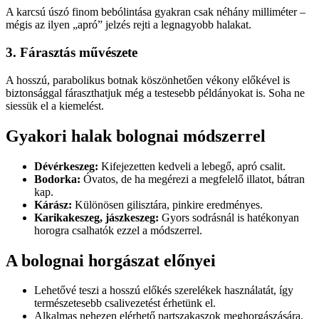
A karcsú úszó finom bebólintása gyakran csak néhány milliméter –
mégis az ilyen „apró” jelzés rejti a legnagyobb halakat.
3. Fárasztás művészete
A hosszú, parabolikus botnak köszönhetően vékony előkével is
biztonsággal fáraszthatjuk még a testesebb példányokat is. Soha ne
siessük el a kiemelést.
Gyakori halak bolognai módszerrel
Dévérkeszeg:
Kifejezetten kedveli a lebegő, apró csalit.
Bodorka:
Óvatos, de ha megérezi a megfelelő illatot, bátran
kap.
Kárász:
Különösen gilisztára, pinkire eredményes.
Karikakeszeg, jászkeszeg:
Gyors sodrásnál is hatékonyan
horogra csalhatók ezzel a módszerrel.
A bolognai horgászat előnyei
Lehetővé teszi a hosszú előkés szerelékek használatát, így
természetesebb csalivezetést érhetünk el.
Alkalmas nehezen elérhető partszakaszok meghorgászására.