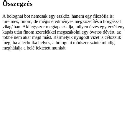
Összegzés
A bolognai bot nemcsak egy eszköz, hanem egy filozófia is:
türelmes, finom, de mégis eredményes megközelítés a horgászat
világában. Aki egyszer megtapasztalja, milyen érzés egy érzékeny
kapás után finom szerelékkel megszákolni egy óvatos dévért, az
többé nem akar majd mást. Bármelyik nyugodt vizet is célozzuk
meg, ha a technika helyes, a bolognai módszer szinte mindig
meghálálja a belé fektetett munkát.