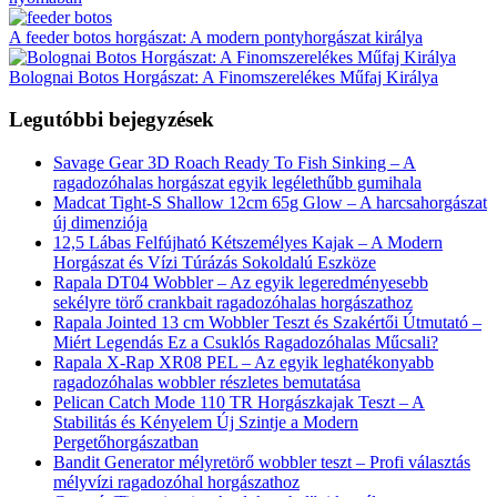
A feeder botos horgászat: A modern pontyhorgászat királya
Bolognai Botos Horgászat: A Finomszerelékes Műfaj Királya
Legutóbbi bejegyzések
Savage Gear 3D Roach Ready To Fish Sinking – A
ragadozóhalas horgászat egyik legélethűbb gumihala
Madcat Tight-S Shallow 12cm 65g Glow – A harcsahorgászat
új dimenziója
12,5 Lábas Felfújható Kétszemélyes Kajak – A Modern
Horgászat és Vízi Túrázás Sokoldalú Eszköze
Rapala DT04 Wobbler – Az egyik legeredményesebb
sekélyre törő crankbait ragadozóhalas horgászathoz
Rapala Jointed 13 cm Wobbler Teszt és Szakértői Útmutató –
Miért Legendás Ez a Csuklós Ragadozóhalas Műcsali?
Rapala X-Rap XR08 PEL – Az egyik leghatékonyabb
ragadozóhalas wobbler részletes bemutatása
Pelican Catch Mode 110 TR Horgászkajak Teszt – A
Stabilitás és Kényelem Új Szintje a Modern
Pergetőhorgászatban
Bandit Generator mélyretörő wobbler teszt – Profi választás
mélyvízi ragadozóhal horgászathoz