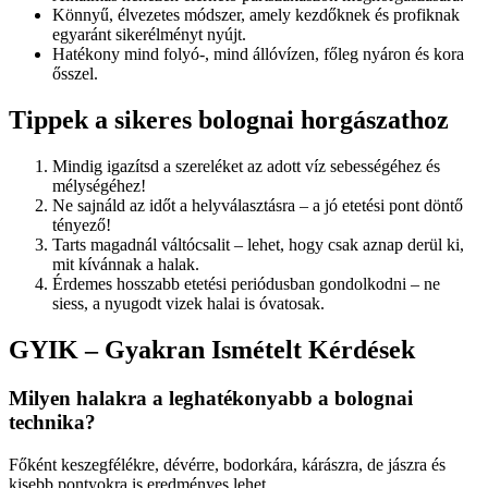
Könnyű, élvezetes módszer, amely kezdőknek és profiknak
egyaránt sikerélményt nyújt.
Hatékony mind folyó-, mind állóvízen, főleg nyáron és kora
ősszel.
Tippek a sikeres bolognai horgászathoz
Mindig igazítsd a szereléket az adott víz sebességéhez és
mélységéhez!
Ne sajnáld az időt a helyválasztásra – a jó etetési pont döntő
tényező!
Tarts magadnál váltócsalit – lehet, hogy csak aznap derül ki,
mit kívánnak a halak.
Érdemes hosszabb etetési periódusban gondolkodni – ne
siess, a nyugodt vizek halai is óvatosak.
GYIK – Gyakran Ismételt Kérdések
Milyen halakra a leghatékonyabb a bolognai
technika?
Főként keszegfélékre, dévérre, bodorkára, kárászra, de jászra és
kisebb pontyokra is eredményes lehet.