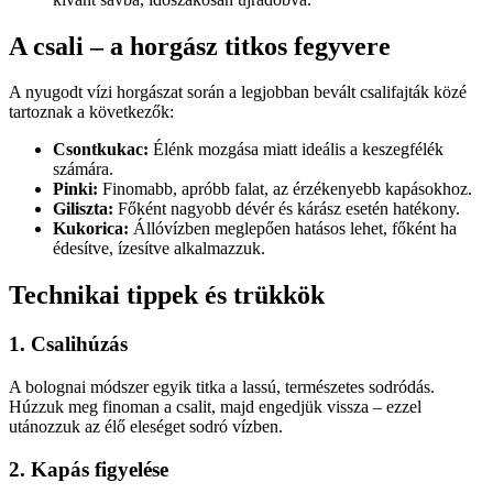
A csali – a horgász titkos fegyvere
A nyugodt vízi horgászat során a legjobban bevált csalifajták közé
tartoznak a következők:
Csontkukac:
Élénk mozgása miatt ideális a keszegfélék
számára.
Pinki:
Finomabb, apróbb falat, az érzékenyebb kapásokhoz.
Giliszta:
Főként nagyobb dévér és kárász esetén hatékony.
Kukorica:
Állóvízben meglepően hatásos lehet, főként ha
édesítve, ízesítve alkalmazzuk.
Technikai tippek és trükkök
1. Csalihúzás
A bolognai módszer egyik titka a lassú, természetes sodródás.
Húzzuk meg finoman a csalit, majd engedjük vissza – ezzel
utánozzuk az élő eleséget sodró vízben.
2. Kapás figyelése