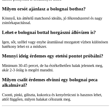
Milyen orsót ajánlasz a bolognai bothoz?
Könnyű, kis áttételű matchorsó ideális, jó fékrendszerrel és nagy
zsinórkapacitással.
Lehet-e bolognai bottal horgászni állóvízen is?
Igen, sőt, széllel vagy enyhe áramlással mozgatott vízben különösen
hatékony lehet ez a módszer.
Mennyi ideig érdemes egy etetési pontot próbálni?
Minimum 30-45 percet, de ha érzékelhetően halak jelennek meg,
akár 2-3 óráig is megéri maradni.
Milyen csalit érdemes elvinni egy bolognai peca
alkalmával?
Csonti, pinki, giliszta, kukorica és kenyérrücsni is hasznos lehet,
attól függően, milyen halakat célozunk meg.