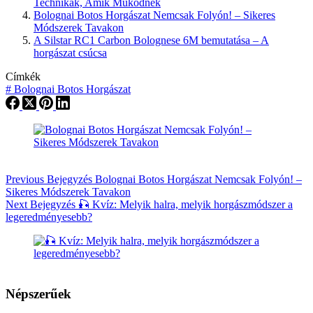
Technikák, Amik Működnek
Bolognai Botos Horgászat Nemcsak Folyón! – Sikeres
Módszerek Tavakon
A Silstar RC1 Carbon Bolognese 6M bemutatása – A
horgászat csúcsa
Címkék
#
Bolognai Botos Horgászat
Previous
Bejegyzés
Bolognai Botos Horgászat Nemcsak Folyón! –
Sikeres Módszerek Tavakon
Next
Bejegyzés
🎣 Kvíz: Melyik halra, melyik horgászmódszer a
legeredményesebb?
Népszerűek