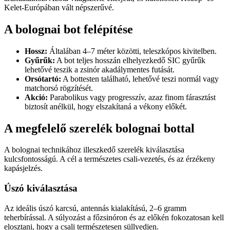
Kelet-Európában vált népszerűvé.
A bolognai bot felépítése
Hossz:
Általában 4–7 méter közötti, teleszkópos kivitelben.
Gyűrűk:
A bot teljes hosszán elhelyezkedő SIC gyűrűk
lehetővé teszik a zsinór akadálymentes futását.
Orsótartó:
A bottesten található, lehetővé teszi normál vagy
matchorsó rögzítését.
Akció:
Parabolikus vagy progresszív, azaz finom fárasztást
biztosít anélkül, hogy elszakítaná a vékony előkét.
A megfelelő szerelék bolognai bottal
A bolognai technikához illeszkedő szerelék kiválasztása
kulcsfontosságú. A cél a természetes csali-vezetés, és az érzékeny
kapásjelzés.
Úszó kiválasztása
Az ideális úszó karcsú, antennás kialakítású, 2–6 gramm
teherbírással. A súlyozást a főzsinóron és az előkén fokozatosan kell
elosztani, hogy a csali természetesen süllyedjen.