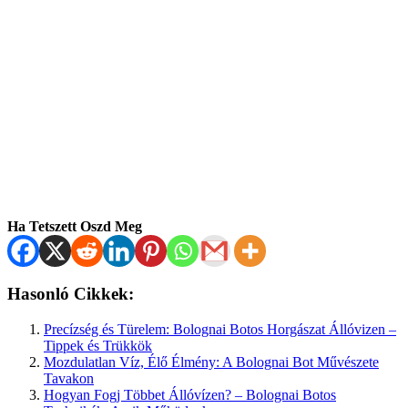
Ha Tetszett Oszd Meg
Hasonló Cikkek:
Precízség és Türelem: Bolognai Botos Horgászat Állóvizen –
Tippek és Trükkök
Mozdulatlan Víz, Élő Élmény: A Bolognai Bot Művészete
Tavakon
Hogyan Fogj Többet Állóvízen? – Bolognai Botos