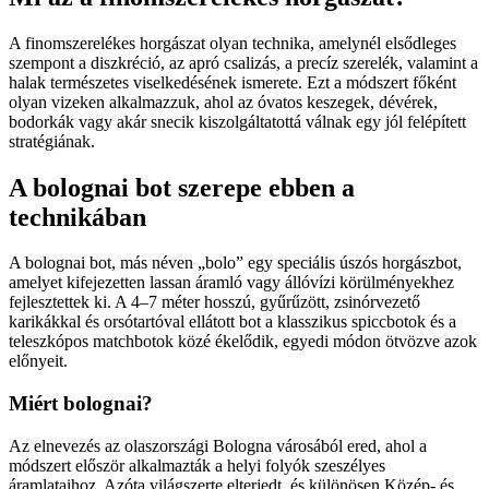
A finomszerelékes horgászat olyan technika, amelynél elsődleges
szempont a diszkréció, az apró csalizás, a precíz szerelék, valamint a
halak természetes viselkedésének ismerete. Ezt a módszert főként
olyan vizeken alkalmazzuk, ahol az óvatos keszegek, dévérek,
bodorkák vagy akár snecik kiszolgáltatottá válnak egy jól felépített
stratégiának.
A bolognai bot szerepe ebben a
technikában
A bolognai bot, más néven „bolo” egy speciális úszós horgászbot,
amelyet kifejezetten lassan áramló vagy állóvízi körülményekhez
fejlesztettek ki. A 4–7 méter hosszú, gyűrűzött, zsinórvezető
karikákkal és orsótartóval ellátott bot a klasszikus spiccbotok és a
teleszkópos matchbotok közé ékelődik, egyedi módon ötvözve azok
előnyeit.
Miért bolognai?
Az elnevezés az olaszországi Bologna városából ered, ahol a
módszert először alkalmazták a helyi folyók szeszélyes
áramlataihoz. Azóta világszerte elterjedt, és különösen Közép- és