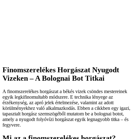
Finomszerelékes Horgászat Nyugodt
Vizeken – A Bolognai Bot Titkai
A finomszerelékes horgászat a békés vizek csöndes mestereinek
egyik legkifinomultabb módszere. E technika lényege az
érzékenység, az apró jelek értelmezése, valamint az adott
körülményekhez való alkalmazkodás. Ebben a cikkben egy igazi,
tapasztalt horgász szemszögéből mutatom be a bolognai botot,
amely a nyugodt folyóvízi horgászat egyik legnagyobb titka – és
fegyvere.
Mi az a finomszerelékes horgászat?