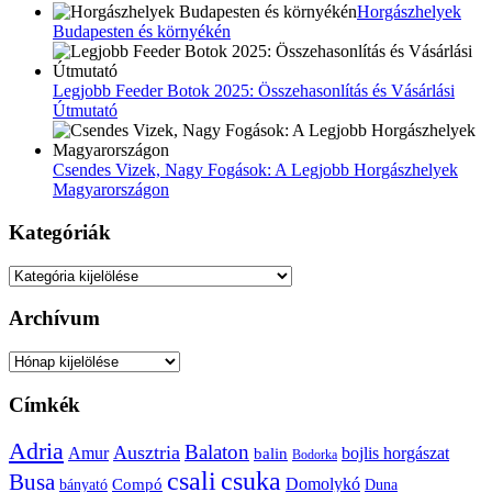
Horgászhelyek
Budapesten és környékén
Legjobb Feeder Botok 2025: Összehasonlítás és Vásárlási
Útmutató
Csendes Vizek, Nagy Fogások: A Legjobb Horgászhelyek
Magyarországon
Kategóriák
Kategóriák
Archívum
Archívum
Címkék
Adria
Balaton
Ausztria
Amur
bojlis horgászat
balin
Bodorka
csuka
csali
Busa
Domolykó
bányató
Compó
Duna