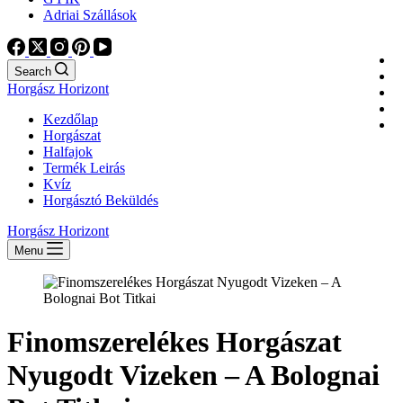
Adriai Szállások
Search
Horgász Horizont
Kezdőlap
Horgászat
Halfajok
Termék Leirás
Kvíz
Horgásztó Beküldés
Horgász Horizont
Menu
Finomszerelékes Horgászat
Nyugodt Vizeken – A Bolognai