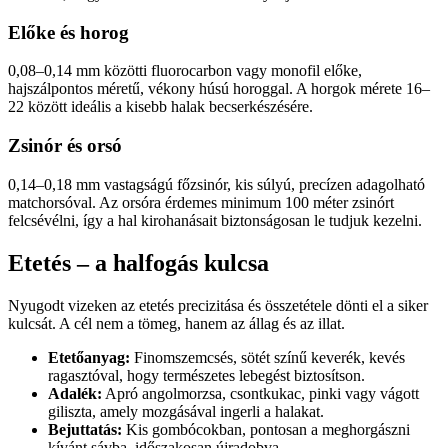
Előke és horog
0,08–0,14 mm közötti fluorocarbon vagy monofil előke,
hajszálpontos méretű, vékony húsú horoggal. A horgok mérete 16–
22 között ideális a kisebb halak becserkészésére.
Zsinór és orsó
0,14–0,18 mm vastagságú főzsinór, kis súlyú, precízen adagolható
matchorsóval. Az orsóra érdemes minimum 100 méter zsinórt
felcsévélni, így a hal kirohanásait biztonságosan le tudjuk kezelni.
Etetés – a halfogás kulcsa
Nyugodt vizeken az etetés precizitása és összetétele dönti el a siker
kulcsát. A cél nem a tömeg, hanem az állag és az illat.
Etetőanyag:
Finomszemcsés, sötét színű keverék, kevés
ragasztóval, hogy természetes lebegést biztosítson.
Adalék:
Apró angolmorzsa, csontkukac, pinki vagy vágott
giliszta, amely mozgásával ingerli a halakat.
Bejuttatás:
Kis gombócokban, pontosan a meghorgászni
kívánt sávba, időszakosan újradobva.