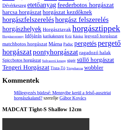
etetőanyag
feederbotos horgászat
Dévérkeszeg
harcsa horgászat
horgászat kezdőknek
horgászfelszerelés
horgász felszerelés
horgásztippek
horgászhelyek
Horgásztavak
Időjárás
karikakeszeg
legyező horgászat
Kárász
Kvíz
Horgászverseny
pergető
pergetés
Márna
matchbotos horgászat
Paduc
horgászat
pontyhorgászat
ragadozó halak
süllő horgászat
Spiccbotos horgászat
sügér
Szilvaorrú keszeg
Tengeri Horgászat
wobbler
Tisza-Tó
Törpeharcsa
Kommentek
Műlegyezés büdzsé: Mennyibe kerül a felső-ausztriai
horgászkaland?
szerzője
Gábor Kovács
MADCAT Tight-S Shallow 12cm