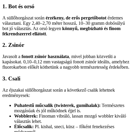
1. Bot és orsó
A süllőhorgászat során
érzékeny, de erős pergetőbotot
érdemes
választani. Egy 2,40–2,70 méter hosszú, 10–30 gramm dobósúlyú
bot jó választás. Az orsó legyen
könnyű, megbízható és finom
fékrendszerrel ellátott
.
2. Zsinór
Javasolt a
fonott zsinór használata
, mivel jobban közvetíti a
kapásokat. 0,10–0,12 mm vastagságú fonott zsinór ideális, amelyhez
fluorokarbon előkét köthetünk a nagyobb természetesség érdekében.
3. Csali
Az éjszakai süllőhorgászat során a következő csalik lehetnek
eredményesek:
Puhatestű műcsalik (twisterek, gumihalak):
Természetes
mozgásúak és jól működnek éjjel is.
Wobblerek:
Finoman vibráló, lassan mozgó wobbler kiváló
választás lehet.
Élőcsalik:
Pl. kishal, sneci, küsz – főként fenekezéses
módszernél.