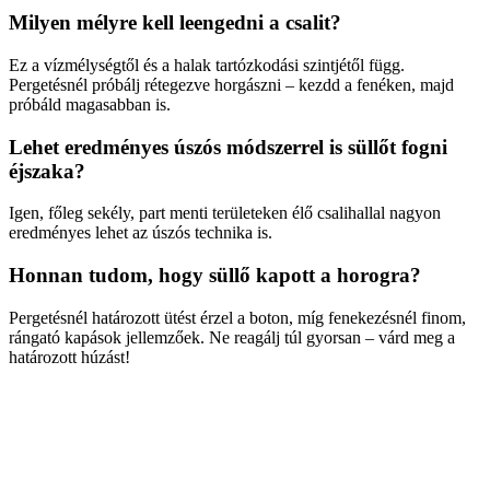
Milyen mélyre kell leengedni a csalit?
Ez a vízmélységtől és a halak tartózkodási szintjétől függ.
Pergetésnél próbálj rétegezve horgászni – kezdd a fenéken, majd
próbáld magasabban is.
Lehet eredményes úszós módszerrel is süllőt fogni
éjszaka?
Igen, főleg sekély, part menti területeken élő csalihallal nagyon
eredményes lehet az úszós technika is.
Honnan tudom, hogy süllő kapott a horogra?
Pergetésnél határozott ütést érzel a boton, míg fenekezésnél finom,
rángató kapások jellemzőek. Ne reagálj túl gyorsan – várd meg a
határozott húzást!