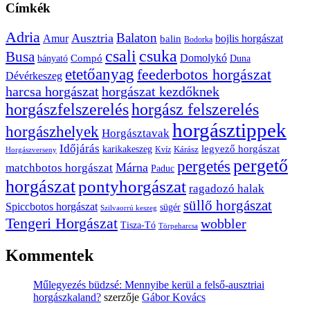
Címkék
Adria
Balaton
Ausztria
Amur
bojlis horgászat
balin
Bodorka
csuka
csali
Busa
Domolykó
bányató
Compó
Duna
etetőanyag
feederbotos horgászat
Dévérkeszeg
harcsa horgászat
horgászat kezdőknek
horgászfelszerelés
horgász felszerelés
horgásztippek
horgászhelyek
Horgásztavak
Időjárás
karikakeszeg
legyező horgászat
Kárász
Kvíz
Horgászverseny
pergető
pergetés
Márna
matchbotos horgászat
Paduc
horgászat
pontyhorgászat
ragadozó halak
süllő horgászat
Spiccbotos horgászat
sügér
Szilvaorrú keszeg
Tengeri Horgászat
wobbler
Tisza-Tó
Törpeharcsa
Kommentek
Műlegyezés büdzsé: Mennyibe kerül a felső-ausztriai
horgászkaland?
szerzője
Gábor Kovács