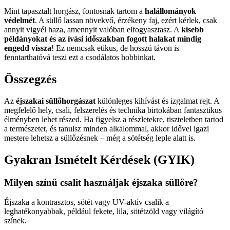
Mint tapasztalt horgász, fontosnak tartom a
halállományok
védelmét
. A süllő lassan növekvő, érzékeny faj, ezért kérlek, csak
annyit vigyél haza, amennyit valóban elfogyasztasz. A
kisebb
példányokat és az ívási időszakban fogott halakat mindig
engedd vissza
! Ez nemcsak etikus, de hosszú távon is
fenntarthatóvá teszi ezt a csodálatos hobbinkat.
Összegzés
Az
éjszakai süllőhorgászat
különleges kihívást és izgalmat rejt. A
megfelelő hely, csali, felszerelés és technika birtokában fantasztikus
élményben lehet részed. Ha figyelsz a részletekre, tiszteletben tartod
a természetet, és tanulsz minden alkalommal, akkor idővel igazi
mestere lehetsz a süllőzésnek – még a sötétség leple alatt is.
Gyakran Ismételt Kérdések (GYIK)
Milyen színű csalit használjak éjszaka süllőre?
Éjszaka a kontrasztos, sötét vagy UV-aktív csalik a
leghatékonyabbak, például fekete, lila, sötétzöld vagy világító
színek.