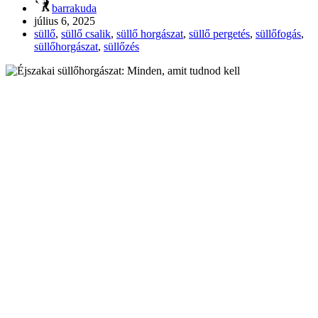
barrakuda
július 6, 2025
süllő
,
süllő csalik
,
süllő horgászat
,
süllő pergetés
,
süllőfogás
,
süllőhorgászat
,
süllőzés