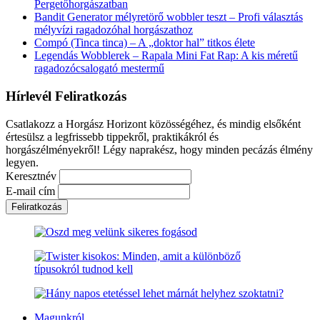
Pergetőhorgászatban
Bandit Generator mélyretörő wobbler teszt – Profi választás
mélyvízi ragadozóhal horgászathoz
Compó (Tinca tinca) – A „doktor hal” titkos élete
Legendás Wobblerek – Rapala Mini Fat Rap: A kis méretű
ragadozócsalogató mestermű
Hírlevél Feliratkozás
Csatlakozz a Horgász Horizont közösségéhez, és mindig elsőként
értesülsz a legfrissebb tippekről, praktikákról és
horgászélményekről! Légy naprakész, hogy minden pecázás élmény
legyen.
Keresztnév
E-mail cím
Magunkról