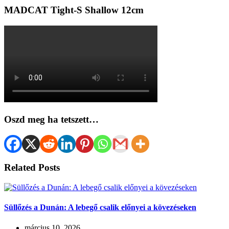
MADCAT Tight-S Shallow 12cm
Oszd meg ha tetszett…
Related Posts
Süllőzés a Dunán: A lebegő csalik előnyei a kövezéseken
március 10, 2026