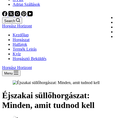
Adriai Szállások
Search
Horgász Horizont
Kezdőlap
Horgászat
Halfajok
Termék Leirás
Kvíz
Horgásztó Beküldés
Horgász Horizont
Menu
Éjszakai süllőhorgászat:
Minden, amit tudnod kell