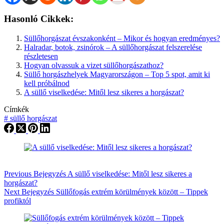
Hasonló Cikkek:
Süllőhorgászat évszakonként – Mikor és hogyan eredményes?
Halradar, botok, zsinórok – A süllőhorgászat felszerelése
részletesen
Hogyan olvassuk a vizet süllőhorgászathoz?
Süllő horgászhelyek Magyarországon – Top 5 spot, amit ki
kell próbálnod
A süllő viselkedése: Mitől lesz sikeres a horgászat?
Címkék
#
süllő horgászat
Previous
Bejegyzés
A süllő viselkedése: Mitől lesz sikeres a
horgászat?
Next
Bejegyzés
Süllőfogás extrém körülmények között – Tippek
profiktól