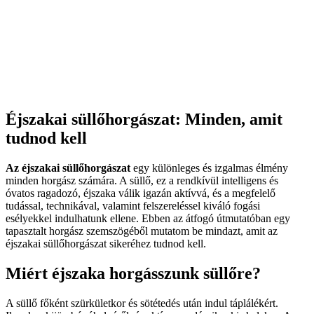
Éjszakai süllőhorgászat: Minden, amit
tudnod kell
Az éjszakai süllőhorgászat
egy különleges és izgalmas élmény
minden horgász számára. A süllő, ez a rendkívül intelligens és
óvatos ragadozó, éjszaka válik igazán aktívvá, és a megfelelő
tudással, technikával, valamint felszereléssel kiváló fogási
esélyekkel indulhatunk ellene. Ebben az átfogó útmutatóban egy
tapasztalt horgász szemszögéből mutatom be mindazt, amit az
éjszakai süllőhorgászat sikeréhez tudnod kell.
Miért éjszaka horgásszunk süllőre?
A süllő főként szürkületkor és sötétedés után indul táplálékért.