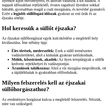
Ilyenkor kijön búvóhelyéről, és aktívan vadászik a kis halakra. A
nappali időszakban rejtőzködő, óvatos ragadozó ilyenkor sokkal
bátrabb, gyorsabban reagál a csali mozgására, és kevésbé gyanakvó.
Ezért a
legjobb süllőfogási időszak
gyakran az esti órák és az
éjszaka sötétje.
Hol keressük a süllőt éjszaka?
Az éjszakai süllőhorgászat egyik kulcskérdése a megfelelő hely
kiválasztása. Íme néhány tipp:
Éles törések, mederszélek:
Ezek a süllő természetes
vadászterületei, ahol a kishalak gyakran tartózkodnak.
Mólók, kőszórások, akadók:
Az ilyen tereptárgyak a süllők
kedvenc rejtekhelyei és vadászpontjai.
Áramlások találkozása:
Ahol a víz mozgása megváltozik, ott
a táplálékhalak is gyakrabban előfordulnak.
Milyen felszerelés kell az éjszakai
süllőhorgászathoz?
Az eredményes horgászat kulcsa a megfelelő felszerelés. Nézzük,
mire van szükséged: