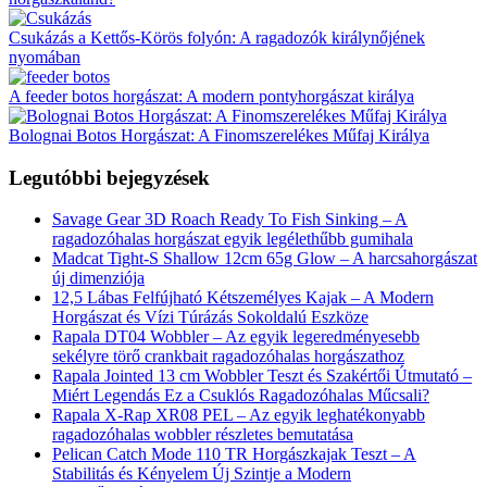
Csukázás a Kettős-Körös folyón: A ragadozók királynőjének
nyomában
A feeder botos horgászat: A modern pontyhorgászat királya
Bolognai Botos Horgászat: A Finomszerelékes Műfaj Királya
Legutóbbi bejegyzések
Savage Gear 3D Roach Ready To Fish Sinking – A
ragadozóhalas horgászat egyik legélethűbb gumihala
Madcat Tight-S Shallow 12cm 65g Glow – A harcsahorgászat
új dimenziója
12,5 Lábas Felfújható Kétszemélyes Kajak – A Modern
Horgászat és Vízi Túrázás Sokoldalú Eszköze
Rapala DT04 Wobbler – Az egyik legeredményesebb
sekélyre törő crankbait ragadozóhalas horgászathoz
Rapala Jointed 13 cm Wobbler Teszt és Szakértői Útmutató –
Miért Legendás Ez a Csuklós Ragadozóhalas Műcsali?
Rapala X-Rap XR08 PEL – Az egyik leghatékonyabb
ragadozóhalas wobbler részletes bemutatása
Pelican Catch Mode 110 TR Horgászkajak Teszt – A
Stabilitás és Kényelem Új Szintje a Modern