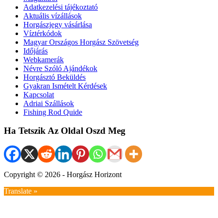
Adatkezelési tájékoztató
Aktuális vízállások
Horgászjegy vásárlása
Víztérkódok
Magyar Országos Horgász Szövetség
Időjárás
Webkamerák
Névre Szóló Ajándékok
Horgásztó Beküldés
Gyakran Ismételt Kérdések
Kapcsolat
Adriai Szállások
Fishing Rod Quide
Ha Tetszik Az Oldal Oszd Meg
Copyright © 2026 - Horgász Horizont
Translate »