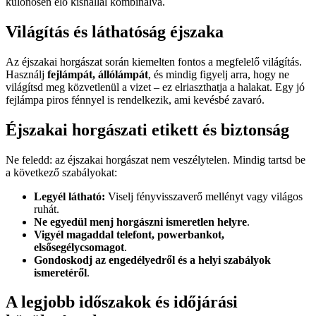
különösen élő kishallal kombinálva.
Világítás és láthatóság éjszaka
Az éjszakai horgászat során kiemelten fontos a megfelelő világítás.
Használj
fejlámpát, állólámpát
, és mindig figyelj arra, hogy ne
világítsd meg közvetlenül a vizet – ez elriaszthatja a halakat. Egy jó
fejlámpa piros fénnyel is rendelkezik, ami kevésbé zavaró.
Éjszakai horgászati etikett és biztonság
Ne feledd: az éjszakai horgászat nem veszélytelen. Mindig tartsd be
a következő szabályokat:
Legyél látható:
Viselj fényvisszaverő mellényt vagy világos
ruhát.
Ne egyedül menj horgászni ismeretlen helyre
.
Vigyél magaddal telefont, powerbankot,
elsősegélycsomagot
.
Gondoskodj az engedélyedről és a helyi szabályok
ismeretéről
.
A legjobb időszakok és időjárási