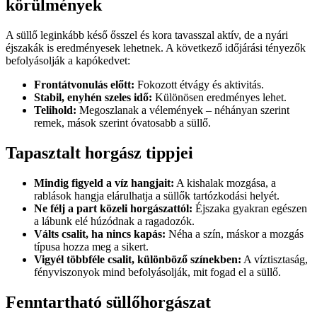
körülmények
A süllő leginkább késő ősszel és kora tavasszal aktív, de a nyári
éjszakák is eredményesek lehetnek. A következő időjárási tényezők
befolyásolják a kapókedvet:
Frontátvonulás előtt:
Fokozott étvágy és aktivitás.
Stabil, enyhén szeles idő:
Különösen eredményes lehet.
Telihold:
Megoszlanak a vélemények – néhányan szerint
remek, mások szerint óvatosabb a süllő.
Tapasztalt horgász tippjei
Mindig figyeld a víz hangjait:
A kishalak mozgása, a
rablások hangja elárulhatja a süllők tartózkodási helyét.
Ne félj a part közeli horgászattól:
Éjszaka gyakran egészen
a lábunk elé húzódnak a ragadozók.
Válts csalit, ha nincs kapás:
Néha a szín, máskor a mozgás
típusa hozza meg a sikert.
Vigyél többféle csalit, különböző színekben:
A víztisztaság,
fényviszonyok mind befolyásolják, mit fogad el a süllő.
Fenntartható süllőhorgászat