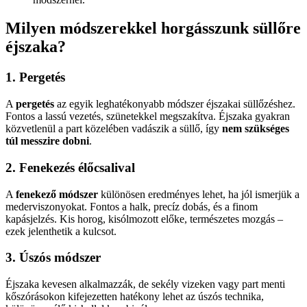
Milyen módszerekkel horgásszunk süllőre
éjszaka?
1. Pergetés
A
pergetés
az egyik leghatékonyabb módszer éjszakai süllőzéshez.
Fontos a lassú vezetés, szünetekkel megszakítva. Éjszaka gyakran
közvetlenül a part közelében vadászik a süllő, így
nem szükséges
túl messzire dobni
.
2. Fenekezés élőcsalival
A
fenekező módszer
különösen eredményes lehet, ha jól ismerjük a
mederviszonyokat. Fontos a halk, precíz dobás, és a finom
kapásjelzés. Kis horog, kisólmozott előke, természetes mozgás –
ezek jelenthetik a kulcsot.
3. Úszós módszer
Éjszaka kevesen alkalmazzák, de sekély vizeken vagy part menti
kőszórásokon kifejezetten hatékony lehet az úszós technika,