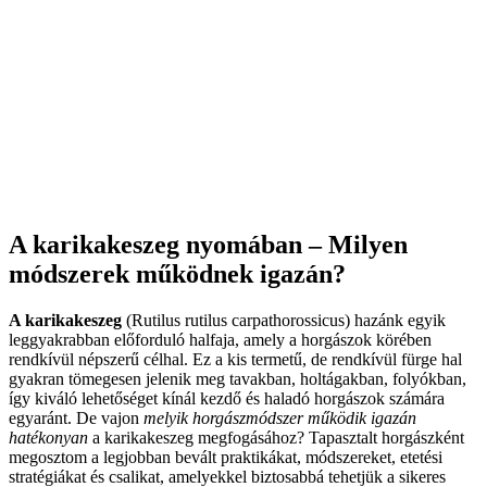
A karikakeszeg nyomában – Milyen
módszerek működnek igazán?
A karikakeszeg
(Rutilus rutilus carpathorossicus) hazánk egyik
leggyakrabban előforduló halfaja, amely a horgászok körében
rendkívül népszerű célhal. Ez a kis termetű, de rendkívül fürge hal
gyakran tömegesen jelenik meg tavakban, holtágakban, folyókban,
így kiváló lehetőséget kínál kezdő és haladó horgászok számára
egyaránt. De vajon
melyik horgászmódszer működik igazán
hatékonyan
a karikakeszeg megfogásához? Tapasztalt horgászként
megosztom a legjobban bevált praktikákat, módszereket, etetési
stratégiákat és csalikat, amelyekkel biztosabbá tehetjük a sikeres