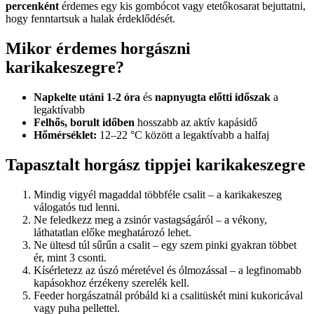
percenként
érdemes egy kis gombócot vagy etetőkosarat bejuttatni,
hogy fenntartsuk a halak érdeklődését.
Mikor érdemes horgászni
karikakeszegre?
Napkelte utáni 1-2 óra
és
napnyugta előtti időszak
a
legaktívabb
Felhős, borult időben
hosszabb az aktív kapásidő
Hőmérséklet:
12–22 °C között a legaktívabb a halfaj
Tapasztalt horgász tippjei karikakeszegre
Mindig vigyél magaddal többféle csalit – a karikakeszeg
válogatós tud lenni.
Ne feledkezz meg a zsinór vastagságáról – a vékony,
láthatatlan előke meghatározó lehet.
Ne ültesd túl sűrűn a csalit – egy szem pinki gyakran többet
ér, mint 3 csonti.
Kísérletezz az úszó méretével és ólmozással – a legfinomabb
kapásokhoz érzékeny szerelék kell.
Feeder horgászatnál próbáld ki a csalitüskét mini kukoricával
vagy puha pellettel.