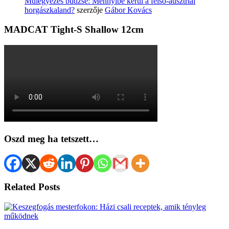
Műlegyezés büdzsé: Mennyibe kerül a felső-ausztriai
horgászkaland?
szerzője
Gábor Kovács
MADCAT Tight-S Shallow 12cm
Oszd meg ha tetszett…
Related Posts