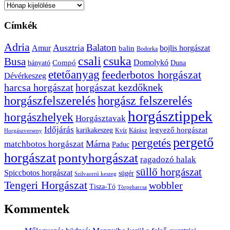
Archívum
Címkék
Adria
Balaton
Ausztria
Amur
bojlis horgászat
balin
Bodorka
csuka
csali
Busa
Domolykó
bányató
Compó
Duna
etetőanyag
feederbotos horgászat
Dévérkeszeg
harcsa horgászat
horgászat kezdőknek
horgászfelszerelés
horgász felszerelés
horgásztippek
horgászhelyek
Horgásztavak
Időjárás
karikakeszeg
legyező horgászat
Kárász
Kvíz
Horgászverseny
pergető
pergetés
Márna
matchbotos horgászat
Paduc
horgászat
pontyhorgászat
ragadozó halak
süllő horgászat
Spiccbotos horgászat
sügér
Szilvaorrú keszeg
Tengeri Horgászat
wobbler
Tisza-Tó
Törpeharcsa
Kommentek