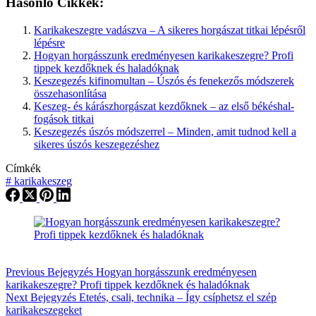
Hasonló Cikkek:
Karikakeszegre vadászva – A sikeres horgászat titkai lépésről
lépésre
Hogyan horgásszunk eredményesen karikakeszegre? Profi
tippek kezdőknek és haladóknak
Keszegezés kifinomultan – Úszós és fenekezős módszerek
összehasonlítása
Keszeg- és kárászhorgászat kezdőknek – az első békéshal-
fogások titkai
Keszegezés úszós módszerrel – Minden, amit tudnod kell a
sikeres úszós keszegezéshez
Címkék
#
karikakeszeg
Previous
Bejegyzés
Hogyan horgásszunk eredményesen
karikakeszegre? Profi tippek kezdőknek és haladóknak
Next
Bejegyzés
Etetés, csali, technika – Így csíphetsz el szép
karikakeszegeket