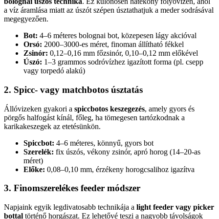
bolognai úszós technika
. Ez különösen hatékony folyóvízen, ahol
a víz áramlása miatt az úszót szépen úsztathatjuk a meder sodrásával
megegyezően.
Bot:
4–6 méteres bolognai bot, közepesen lágy akcióval
Orsó:
2000–3000-es méret, finoman állítható fékkel
Zsinór:
0,12–0,16 mm főzsinór, 0,10–0,12 mm előkével
Úszó:
1–3 grammos sodróvízhez igazított forma (pl. csepp
vagy torpedó alakú)
2. Spicc- vagy matchbotos úsztatás
Állóvizeken gyakori a
spiccbotos keszegezés
, amely gyors és
pörgős halfogást kínál, főleg, ha tömegesen tartózkodnak a
karikakeszegek az etetésünkön.
Spiccbot:
4–6 méteres, könnyű, gyors bot
Szerelék:
fix úszós, vékony zsinór, apró horog (14–20-as
méret)
Előke:
0,08–0,10 mm, érzékeny horogcsalihoz igazítva
3. Finomszerelékes feeder módszer
Napjaink egyik legdivatosabb technikája a
light feeder vagy picker
bottal
történő horgászat. Ez lehetővé teszi a nagyobb távolságok