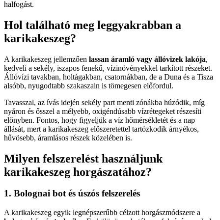
halfogást.
Hol található meg leggyakrabban a
karikakeszeg?
A karikakeszeg jellemzően
lassan áramló vagy állóvizek lakója
,
kedveli a sekély, iszapos fenekű, vízinövényekkel tarkított részeket.
Állóvízi tavakban, holtágakban, csatornákban, de a Duna és a Tisza
alsóbb, nyugodtabb szakaszain is tömegesen előfordul.
Tavasszal, az ívás idején sekély part menti zónákba húzódik, míg
nyáron és ősszel a mélyebb, oxigéndúsabb vízrétegeket részesíti
előnyben. Fontos, hogy figyeljük a víz hőmérsékletét és a nap
állását, mert a karikakeszeg előszeretettel tartózkodik árnyékos,
hűvösebb, áramlásos részek közelében is.
Milyen felszerelést használjunk
karikakeszeg horgászatához?
1. Bolognai bot és úszós felszerelés
A karikakeszeg egyik legnépszerűbb célzott horgászmódszere a