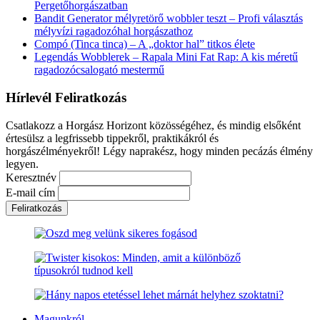
Pergetőhorgászatban
Bandit Generator mélyretörő wobbler teszt – Profi választás
mélyvízi ragadozóhal horgászathoz
Compó (Tinca tinca) – A „doktor hal” titkos élete
Legendás Wobblerek – Rapala Mini Fat Rap: A kis méretű
ragadozócsalogató mestermű
Hírlevél Feliratkozás
Csatlakozz a Horgász Horizont közösségéhez, és mindig elsőként
értesülsz a legfrissebb tippekről, praktikákról és
horgászélményekről! Légy naprakész, hogy minden pecázás élmény
legyen.
Keresztnév
E-mail cím
Magunkról