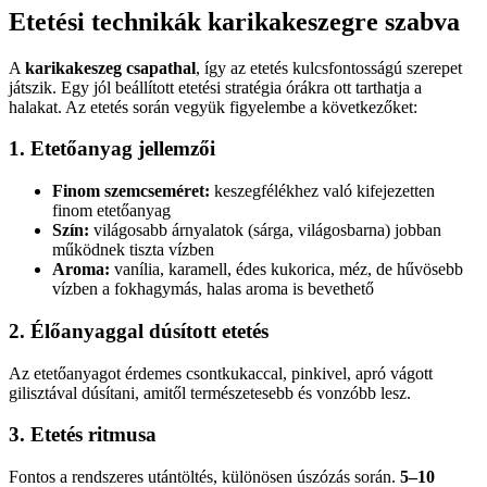
Etetési technikák karikakeszegre szabva
A
karikakeszeg csapathal
, így az etetés kulcsfontosságú szerepet
játszik. Egy jól beállított etetési stratégia órákra ott tarthatja a
halakat. Az etetés során vegyük figyelembe a következőket:
1. Etetőanyag jellemzői
Finom szemcseméret:
keszegfélékhez való kifejezetten
finom etetőanyag
Szín:
világosabb árnyalatok (sárga, világosbarna) jobban
működnek tiszta vízben
Aroma:
vanília, karamell, édes kukorica, méz, de hűvösebb
vízben a fokhagymás, halas aroma is bevethető
2. Élőanyaggal dúsított etetés
Az etetőanyagot érdemes csontkukaccal, pinkivel, apró vágott
gilisztával dúsítani, amitől természetesebb és vonzóbb lesz.
3. Etetés ritmusa
Fontos a rendszeres utántöltés, különösen úszózás során.
5–10