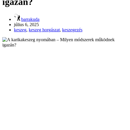
igazán?
barrakuda
július 6, 2025
keszeg
,
keszeg horgászat
,
keszegezés