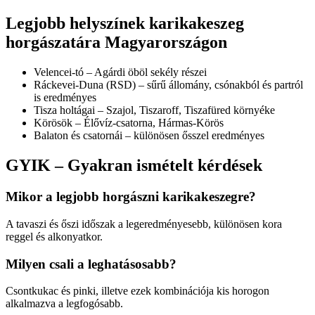
Legjobb helyszínek karikakeszeg
horgászatára Magyarországon
Velencei-tó – Agárdi öböl sekély részei
Ráckevei-Duna (RSD) – sűrű állomány, csónakból és partról
is eredményes
Tisza holtágai – Szajol, Tiszaroff, Tiszafüred környéke
Körösök – Élővíz-csatorna, Hármas-Körös
Balaton és csatornái – különösen ősszel eredményes
GYIK – Gyakran ismételt kérdések
Mikor a legjobb horgászni karikakeszegre?
A tavaszi és őszi időszak a legeredményesebb, különösen kora
reggel és alkonyatkor.
Milyen csali a leghatásosabb?
Csontkukac és pinki, illetve ezek kombinációja kis horogon
alkalmazva a legfogósabb.