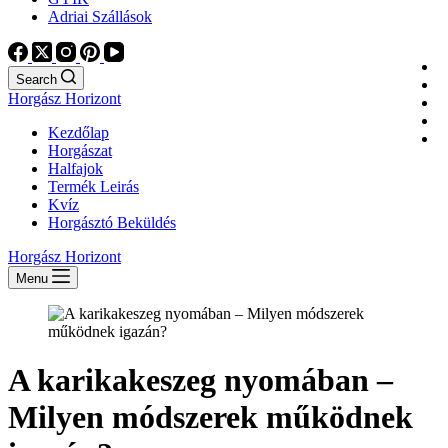
Adriai Szállások
Search
Horgász Horizont
Kezdőlap
Horgászat
Halfajok
Termék Leirás
Kvíz
Horgásztó Beküldés
Horgász Horizont
Menu
A karikakeszeg nyomában –
Milyen módszerek működnek