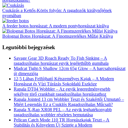
horgászkaland?
Csukázás a Kettős-Körös folyón: A ragadozók királynőjének
nyomában
A feeder botos horgászat: A modern pontyhorgászat királya
Bolognai Botos Horgászat: A Finomszerelékes Műfaj Királya
Legutóbbi bejegyzések
Savage Gear 3D Roach Ready To Fish Sinking – A
ragadozóhalas horgászat egyik legélethűbb gumihala
Madcat Tight-S Shallow 12cm 65g Glow – A harcsahorgászat
új dimenziója
12,5 Lábas Felfújható Kétszemélyes Kajak – A Modern
Horgászat és Vízi Túrázás Sokoldalú Eszköze
Rapala DT04 Wobbler – Az egyik legeredményesebb
sekélyre törő crankbait ragadozóhalas horgászathoz
Rapala Jointed 13 cm Wobbler Teszt és Szakértői Útmutató –
Miért Legendás Ez a Csuklós Ragadozóhalas Műcsali?
Rapala X-Rap XR08 PEL – Az egyik leghatékonyabb
ragadozóhalas wobbler részletes bemutatása
Pelican Catch Mode 110 TR Horgászkajak Teszt – A
Stabilitás és Kényelem Új Szintje a Modern