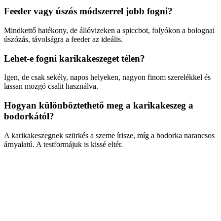
Feeder vagy úszós módszerrel jobb fogni?
Mindkettő hatékony, de állóvizeken a spiccbot, folyókon a bolognai
úszózás, távolságra a feeder az ideális.
Lehet-e fogni karikakeszeget télen?
Igen, de csak sekély, napos helyeken, nagyon finom szerelékkel és
lassan mozgó csalit használva.
Hogyan különböztethető meg a karikakeszeg a
bodorkától?
A karikakeszegnek szürkés a szeme írisze, míg a bodorka narancsos
árnyalatú. A testformájuk is kissé eltér.