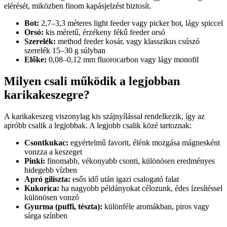
elérését, miközben finom kapásjelzést biztosít.
Bot:
2,7–3,3 méteres light feeder vagy picker bot, lágy spiccel
Orsó:
kis méretű, érzékeny fékű feeder orsó
Szerelék:
method feeder kosár, vagy klasszikus csúszó
szerelék 15–30 g súlyban
Előke:
0,08–0,12 mm fluorocarbon vagy lágy monofil
Milyen csali működik a legjobban
karikakeszegre?
A karikakeszeg viszonylag kis szájnyílással rendelkezik, így az
apróbb csalik a legjobbak. A legjobb csalik közé tartoznak:
Csontkukac:
egyértelmű favorit, élénk mozgása mágnesként
vonzza a keszeget
Pinki:
finomabb, vékonyabb csonti, különösen eredményes
hidegebb vízben
Apró giliszta:
esős idő után igazi csalogató falat
Kukorica:
ha nagyobb példányokat célozunk, édes ízesítéssel
különösen vonzó
Gyurma (puffi, tészta):
különféle aromákban, piros vagy
sárga színben