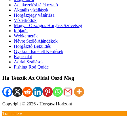
Adatkezelési tájékoztató
Aktuális vízállások
Horgászjegy vásárlása
Víztérkódok
Magyar Országos Horgász Szövetség
Időjárás
Webkamerák
Névre Szóló Ajándékok
Horgásztó Beküldés
Gyakran Ismételt Kérdések
Kapcsolat
Adriai Szállások
Fishing Rod Quide
Ha Tetszik Az Oldal Oszd Meg
Copyright © 2026 - Horgász Horizont
Translate »