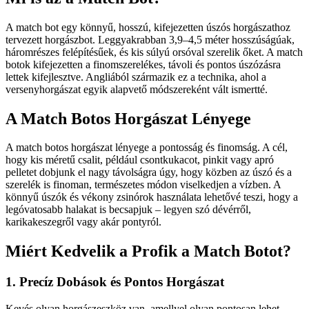
A match bot egy könnyű, hosszú, kifejezetten úszós horgászathoz
tervezett horgászbot. Leggyakrabban 3,9–4,5 méter hosszúságúak,
háromrészes felépítésűek, és kis súlyú orsóval szerelik őket. A match
botok kifejezetten a finomszerelékes, távoli és pontos úszózásra
lettek kifejlesztve. Angliából származik ez a technika, ahol a
versenyhorgászat egyik alapvető módszereként vált ismertté.
A Match Botos Horgászat Lényege
A match botos horgászat lényege a pontosság és finomság. A cél,
hogy kis méretű csalit, például csontkukacot, pinkit vagy apró
pelletet dobjunk el nagy távolságra úgy, hogy közben az úszó és a
szerelék is finoman, természetes módon viselkedjen a vízben. A
könnyű úszók és vékony zsinórok használata lehetővé teszi, hogy a
legóvatosabb halakat is becsapjuk – legyen szó dévérről,
karikakeszegről vagy akár pontyról.
Miért Kedvelik a Profik a Match Botot?
1. Precíz Dobások és Pontos Horgászat
Kevés olyan horgászeszköz van, amellyel olyan pontosan lehet