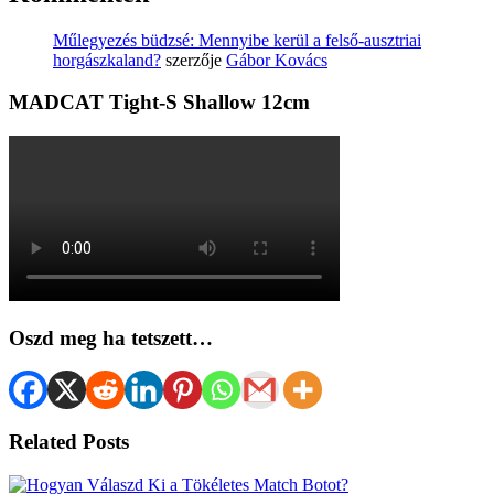
Műlegyezés büdzsé: Mennyibe kerül a felső-ausztriai
horgászkaland?
szerzője
Gábor Kovács
MADCAT Tight-S Shallow 12cm
Oszd meg ha tetszett…
Related Posts