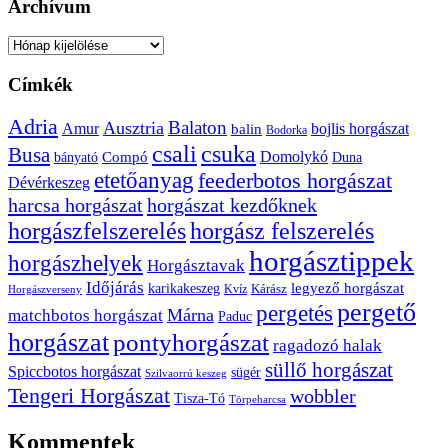
Archívum
Archívum
Címkék
Adria
Balaton
Ausztria
Amur
bojlis horgászat
balin
Bodorka
csuka
csali
Busa
Domolykó
bányató
Compó
Duna
etetőanyag
feederbotos horgászat
Dévérkeszeg
harcsa horgászat
horgászat kezdőknek
horgászfelszerelés
horgász felszerelés
horgásztippek
horgászhelyek
Horgásztavak
Időjárás
karikakeszeg
legyező horgászat
Kárász
Kvíz
Horgászverseny
pergető
pergetés
Márna
matchbotos horgászat
Paduc
horgászat
pontyhorgászat
ragadozó halak
süllő horgászat
Spiccbotos horgászat
sügér
Szilvaorrú keszeg
Tengeri Horgászat
wobbler
Tisza-Tó
Törpeharcsa
Kommentek