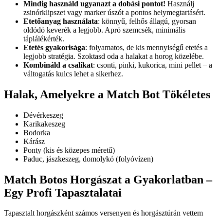
Mindig használd ugyanazt a dobási pontot!
Használj
zsinórklipszet vagy marker úszót a pontos helymegtartásért.
Etetőanyag használata
: könnyű, felhős állagú, gyorsan
oldódó keverék a legjobb. Apró szemcsék, minimális
táplálékérték.
Etetés gyakorisága
: folyamatos, de kis mennyiségű etetés a
legjobb stratégia. Szoktasd oda a halakat a horog közelébe.
Kombináld a csalikat
: csonti, pinki, kukorica, mini pellet – a
váltogatás kulcs lehet a sikerhez.
Halak, Amelyekre a Match Bot Tökéletes
Dévérkeszeg
Karikakeszeg
Bodorka
Kárász
Ponty (kis és közepes méretű)
Paduc, jászkeszeg, domolykó (folyóvízen)
Match Botos Horgászat a Gyakorlatban –
Egy Profi Tapasztalatai
Tapasztalt horgászként számos versenyen és horgásztúrán vettem