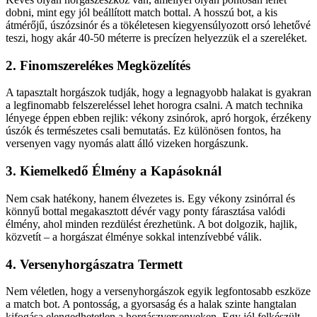
dobni, mint egy jól beállított match bottal. A hosszú bot, a kis
átmérőjű, úszózsinór és a tökéletesen kiegyensúlyozott orsó lehetővé
teszi, hogy akár 40-50 méterre is precízen helyezzük el a szereléket.
2. Finomszerelékes Megközelítés
A tapasztalt horgászok tudják, hogy a legnagyobb halakat is gyakran
a legfinomabb felszereléssel lehet horogra csalni. A match technika
lényege éppen ebben rejlik: vékony zsinórok, apró horgok, érzékeny
úszók és természetes csali bemutatás. Ez különösen fontos, ha
versenyen vagy nyomás alatt álló vizeken horgászunk.
3. Kiemelkedő Élmény a Kapásoknál
Nem csak hatékony, hanem élvezetes is. Egy vékony zsinórral és
könnyű bottal megakasztott dévér vagy ponty fárasztása valódi
élmény, ahol minden rezdülést érezhetünk. A bot dolgozik, hajlik,
közvetít – a horgászat élménye sokkal intenzívebbé válik.
4. Versenyhorgászatra Termett
Nem véletlen, hogy a versenyhorgászok egyik legfontosabb eszköze
a match bot. A pontosság, a gyorsaság és a halak szinte hangtalan
kifogása elengedhetetlen a horgászversenyeken. Egy jól felkészült