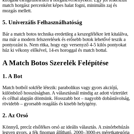
match horgász percenként képes halat fogni, minimális zaj és
mozgás mellett.
5. Univerzális Felhasználhatóság
Bár a match botos technika eredetileg a keszegfélékre lett kitalálva,
ma már a modern felszerelések és erősebb botok lehetővé teszik a
pontyozást is. Nem ritka, hogy egy versenyző 4-5 kilós pontyokat
húz ki vékony előkével, 14-es horoggal és match bottal.
A Match Botos Szerelék Felépítése
1. A Bot
Match botból sokféle létezik: parabolikus vagy gyors akciójú,
különböző hosszúságban. A választásnál mindig az adott vízterület
és célhal alapján döntsünk. Hosszabb bot – nagyobb dobástávolság,
rövidebb – gyorsabb reagálás és kisebb helyigény.
2. Az Orsó
Könnyű, precíz elsőfékes orsó az ideális választás. A zsinórbehúzás
legyen gyors, a fék finoman állítható. 2000–3000-es méretkategória