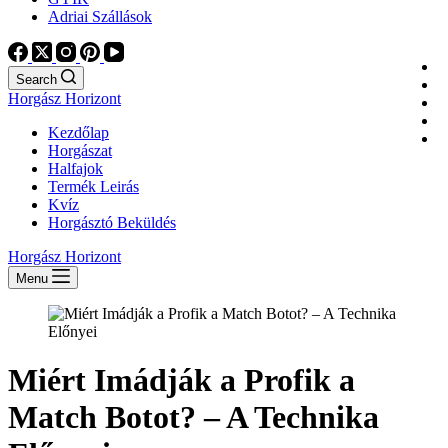
Adriai Szállások
Search
Horgász Horizont
Kezdőlap
Horgászat
Halfajok
Termék Leirás
Kvíz
Horgásztó Beküldés
Horgász Horizont
Menu
Miért Imádják a Profik a
Match Botot? – A Technika