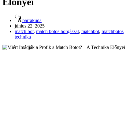
Előnyei
barrakuda
június 22, 2025
match bot
,
match botos horgászat
,
matchbot
,
matchbotos
technika