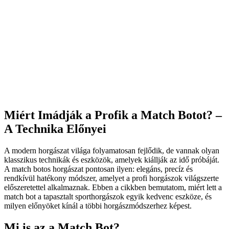
Miért Imádják a Profik a Match Botot? –
A Technika Előnyei
A modern horgászat világa folyamatosan fejlődik, de vannak olyan
klasszikus technikák és eszközök, amelyek kiállják az idő próbáját.
A match botos horgászat pontosan ilyen: elegáns, precíz és
rendkívül hatékony módszer, amelyet a profi horgászok világszerte
előszeretettel alkalmaznak. Ebben a cikkben bemutatom, miért lett a
match bot a tapasztalt sporthorgászok egyik kedvenc eszköze, és
milyen előnyöket kínál a többi horgászmódszerhez képest.
Mi is az a Match Bot?