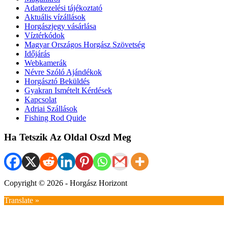
Adatkezelési tájékoztató
Aktuális vízállások
Horgászjegy vásárlása
Víztérkódok
Magyar Országos Horgász Szövetség
Időjárás
Webkamerák
Névre Szóló Ajándékok
Horgásztó Beküldés
Gyakran Ismételt Kérdések
Kapcsolat
Adriai Szállások
Fishing Rod Quide
Ha Tetszik Az Oldal Oszd Meg
Copyright © 2026 - Horgász Horizont
Translate »