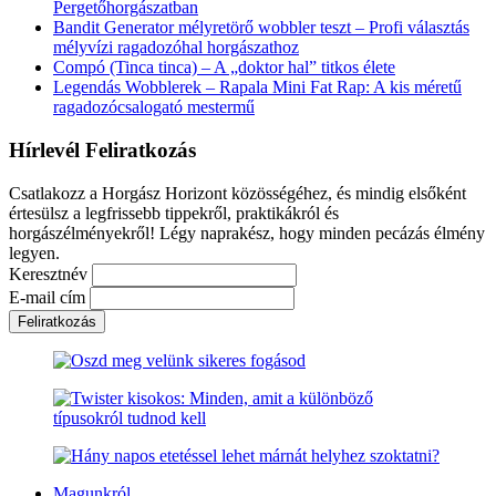
Pergetőhorgászatban
Bandit Generator mélyretörő wobbler teszt – Profi választás
mélyvízi ragadozóhal horgászathoz
Compó (Tinca tinca) – A „doktor hal” titkos élete
Legendás Wobblerek – Rapala Mini Fat Rap: A kis méretű
ragadozócsalogató mestermű
Hírlevél Feliratkozás
Csatlakozz a Horgász Horizont közösségéhez, és mindig elsőként
értesülsz a legfrissebb tippekről, praktikákról és
horgászélményekről! Légy naprakész, hogy minden pecázás élmény
legyen.
Keresztnév
E-mail cím
Magunkról