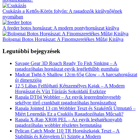
Csukázás a Kettős-Körös folyón: A ragadozók királynőjének
nyomában
A feeder botos horgászat: A modern pontyhorgászat királya
Bolognai Botos Horgászat: A Finomszerelékes Műfaj Királya
Legutóbbi bejegyzések
Savage Gear 3D Roach Ready To Fish Sinking – A
ragadozóhalas horgászat egyik legélethűbb gumihala
Madcat Tight-S Shallow 12cm 65g Glow – A harcsahorgászat
új dimenziója
12,5 Lábas Felfújható Kétszemélyes Kajak – A Modern
Horgászat és Vízi Túrázás Sokoldalú Eszköze
Rapala DT04 Wobbler – Az egyik legeredményesebb
sekélyre törő crankbait ragadozóhalas horgászathoz
Rapala Jointed 13 cm Wobbler Teszt és Szakértői Útmutató –
Miért Legendás Ez a Csuklós Ragadozóhalas Műcsali?
Rapala X-Rap XR08 PEL – Az egyik leghatékonyabb
ragadozóhalas wobbler részletes bemutatása
Pelican Catch Mode 110 TR Horgászkajak Teszt – A
Stabilitás és Kényelem Új Szintje a Modern