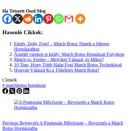
Ha Tetszett Oszd Meg
Hasonló Cikkek:
Etetés, Dobj, Fogj! – Match Botos Tippek a Sikeres
Horgászathoz
Áramló vizeken is király: Match Botos Horgászat Folyókon
Match vs. Feeder – Melyiket Válaszd, és Mikor?
10 Tipp, Hogy Több Halat Fogj Match Botos Technikával
Hogyan Válaszd Ki a Tökéletes Match Botot?
Címkék
#
matchbotos horgászat
Previous
Bejegyzés
A Pontosság Művészete – Bevezetés a Match
Botos Horgászatba