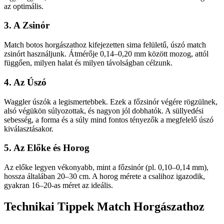
az optimális.
3. A Zsinór
Match botos horgászathoz kifejezetten sima felületű, úszó match
zsinórt használjunk. Átmérője 0,14–0,20 mm között mozog, attól
függően, milyen halat és milyen távolságban célzunk.
4. Az Úszó
Waggler úszók a legismertebbek. Ezek a főzsinór végére rögzülnek,
alsó végükön súlyozottak, és nagyon jól dobhatók. A süllyedési
sebesség, a forma és a súly mind fontos tényezők a megfelelő úszó
kiválasztásakor.
5. Az Előke és Horog
Az előke legyen vékonyabb, mint a főzsinór (pl. 0,10–0,14 mm),
hossza általában 20–30 cm. A horog mérete a csalihoz igazodik,
gyakran 16–20-as méret az ideális.
Technikai Tippek Match Horgászathoz