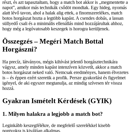
részt, és azt tapasztaltam, hogy a match bot akkor is „megmentette a
napot”, amikor más technikák csődöt mondtak. Egy hideg, nyomás
alatt lévő tavon, ahol a halak alig ettek, a finomszerelékes, match
botos horgászat hozta a legtöbb kapást. A csendes dobás, a lassan
süllyedő csali és a minimális ellenállás mind hozzájárultak ahhoz,
hogy még a legóvatosabb keszegek is horogra kerüljenek.
Összegzés – Megéri Match Bottal
Horgászni?
Ha precíz, látványos, mégis kihívást jelentő horgásztechnikára
vágysz, amely minden kapást intenzíven közvetít, akkor a match
botos horgászat neked való. Nemcsak eredményes, hanem élvezetes
is – és éppen ezért szeretik a profik. Persze gyakorlást és figyelmet
igényel, de aki egyszer megtanulja, az mindig szívesen tér vissza
hozzá.
Gyakran Ismételt Kérdések (GYIK)
1. Milyen halakra a legjobb a match bot?
Leginkább keszegfélékre, de megfelelő szerelékkel kisebb
pontyokra is kiválóan alkalmas.