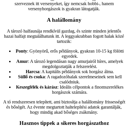
szerveznek itt versenyeket, így nemcsak hobbi-, hanem
versenyhorgászok is gyakran látogatják.
A halállomány
A tározó halfaunája rendkívül gazdag, és szinte minden jelentős
hazai halfajt megtalálhatunk itt. A leggyakrabban fogott halak közé
tartozik:
Ponty
: Gyönyörű, erős példányok, gyakran 10-15 kg fölötti
egyedek.
Amur
: A tározó legendásan nagy amurjairól híres, amelyek
megdolgoztatják a felszerelést.
Harcsa
: A kapitális példányok sok horgász álma.
Süllő és csuka
: A ragadozóhalak szerelmeseinek sem kell
csalódniuk.
Keszegfélék és kárász
: Ideális célpontok a finomszerelékes
horgászok számára.
A tó rendszeresen telepített, ami biztosítja a halállomány frissességét
és bőségét. Az évente megtartott haltelepítési adatok garantálják,
hogy mindig akad bőséges zsákmány.
Hasznos tippek a sikeres horgászathoz