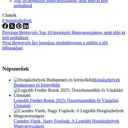
Top 10 horgásztó Magyarországon, amit idén ki kell
próbálnod
Címkék
#
horgászhelyek
Previous
Bejegyzés
Top 10 horgásztó Magyarországon, amit idén ki
kell próbálnod
Next
Bejegyzés
Így horgássz eredményesen a süllőre a téli
időszakban
Népszerűek
Horgászhelyek
Budapesten és környékén
Legjobb Feeder Botok 2025: Összehasonlítás és Vásárlási
Útmutató
Csendes Vizek, Nagy Fogások: A Legjobb Horgászhelyek
Magyarországon