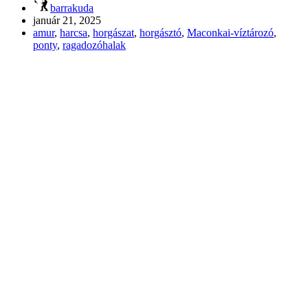
barrakuda
január 21, 2025
amur
,
harcsa
,
horgászat
,
horgásztó
,
Maconkai-víztározó
,
ponty
,
ragadozóhalak