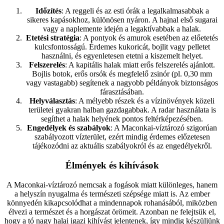
Időzítés
: A reggeli és az esti órák a legalkalmasabbak a
sikeres kapásokhoz, különösen nyáron. A hajnal első sugarai
vagy a naplemente idején a legaktívabbak a halak.
Etetési stratégia
: A pontyok és amurok esetében az előetetés
kulcsfontosságú. Érdemes kukoricát, bojlit vagy pelletet
használni, és egyenletesen etetni a kiszemelt helyet.
Felszerelés
: A kapitális halak miatt erős felszerelés ajánlott.
Bojlis botok, erős orsók és megfelelő zsinór (pl. 0,30 mm
vagy vastagabb) segítenek a nagyobb példányok biztonságos
fárasztásában.
Helyválasztás
: A mélyebb részek és a vízinövények közeli
területei gyakran halban gazdagabbak. A radar használata is
segíthet a halak helyének pontos feltérképezésében.
Engedélyek és szabályok
: A Maconkai-víztározó szigorúan
szabályozott vízterület, ezért mindig érdemes előzetesen
tájékozódni az aktuális szabályokról és az engedélyekről.
Élmények és kihívások
A Maconkai-víztározó nemcsak a fogások miatt különleges, hanem
a helyszín nyugalma és természeti szépsége miatt is. Az ember
könnyedén kikapcsolódhat a mindennapok rohanásából, miközben
élvezi a természet és a horgászat örömeit. Azonban ne felejtsük el,
hogy a tó nagy halai igazi kihívást jelentenek, így mindig készüljünk