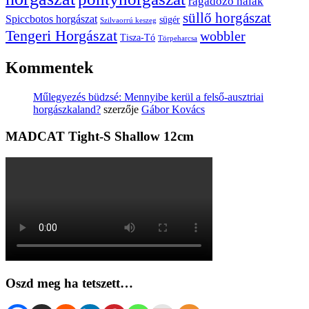
ragadozó halak
süllő horgászat
Spiccbotos horgászat
sügér
Szilvaorrú keszeg
Tengeri Horgászat
wobbler
Tisza-Tó
Törpeharcsa
Kommentek
Műlegyezés büdzsé: Mennyibe kerül a felső-ausztriai
horgászkaland?
szerzője
Gábor Kovács
MADCAT Tight-S Shallow 12cm
Oszd meg ha tetszett…