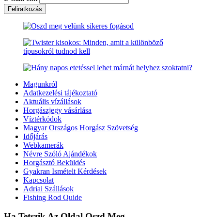
Magunkról
Adatkezelési tájékoztató
Aktuális vízállások
Horgászjegy vásárlása
Víztérkódok
Magyar Országos Horgász Szövetség
Időjárás
Webkamerák
Névre Szóló Ajándékok
Horgásztó Beküldés
Gyakran Ismételt Kérdések
Kapcsolat
Adriai Szállások
Fishing Rod Quide
Ha Tetszik Az Oldal Oszd Meg