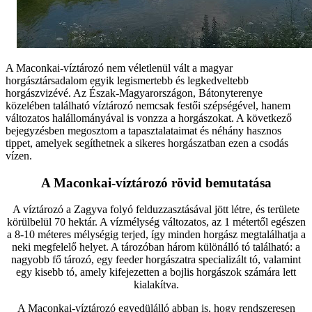
A Maconkai-víztározó nem véletlenül vált a magyar
horgásztársadalom egyik legismertebb és legkedveltebb
horgászvizévé. Az Észak-Magyarországon, Bátonyterenye
közelében található víztározó nemcsak festői szépségével, hanem
változatos halállományával is vonzza a horgászokat. A következő
bejegyzésben megosztom a tapasztalataimat és néhány hasznos
tippet, amelyek segíthetnek a sikeres horgászatban ezen a csodás
vízen.
A Maconkai-víztározó rövid bemutatása
A víztározó a Zagyva folyó felduzzasztásával jött létre, és területe
körülbelül 70 hektár. A vízmélység változatos, az 1 métertől egészen
a 8-10 méteres mélységig terjed, így minden horgász megtalálhatja a
neki megfelelő helyet. A tározóban három különálló tó található: a
nagyobb fő tározó, egy feeder horgászatra specializált tó, valamint
egy kisebb tó, amely kifejezetten a bojlis horgászok számára lett
kialakítva.
A Maconkai-víztározó egyedülálló abban is, hogy rendszeresen