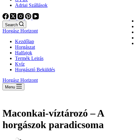
Adriai Szállások
Search
Horgász Horizont
Kezdőlap
Horgászat
Halfajok
Termék Leirás
Kvíz
Horgásztó Beküldés
Horgász Horizont
Menu
Maconkai-víztározó – A
horgászok paradicsoma