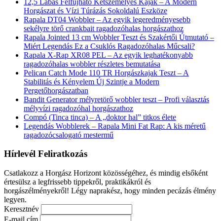
12,5 Lábas Felfújható Kétszemélyes Kajak – A Modern
Horgászat és Vízi Túrázás Sokoldalú Eszköze
Rapala DT04 Wobbler – Az egyik legeredményesebb
sekélyre törő crankbait ragadozóhalas horgászathoz
Rapala Jointed 13 cm Wobbler Teszt és Szakértői Útmutató –
Miért Legendás Ez a Csuklós Ragadozóhalas Műcsali?
Rapala X-Rap XR08 PEL – Az egyik leghatékonyabb
ragadozóhalas wobbler részletes bemutatása
Pelican Catch Mode 110 TR Horgászkajak Teszt – A
Stabilitás és Kényelem Új Szintje a Modern
Pergetőhorgászatban
Bandit Generator mélyretörő wobbler teszt – Profi választás
mélyvízi ragadozóhal horgászathoz
Compó (Tinca tinca) – A „doktor hal” titkos élete
Legendás Wobblerek – Rapala Mini Fat Rap: A kis méretű
ragadozócsalogató mestermű
Hírlevél Feliratkozás
Csatlakozz a Horgász Horizont közösségéhez, és mindig elsőként
értesülsz a legfrissebb tippekről, praktikákról és
horgászélményekről! Légy naprakész, hogy minden pecázás élmény
legyen.
Keresztnév
E-mail cím