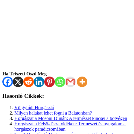
Ha Tetszett Oszd Meg
Hasonló Cikkek:
Völgyhídi Horgásztó
Milyen halakat lehet fogni a Balatonban?
Horgászat a Mosoni-Dunán: A természet kincsei a botvégen
Horgászat a Felső-Tisza vidéken: Természet és nyugalom a
horgászok paradicsomában