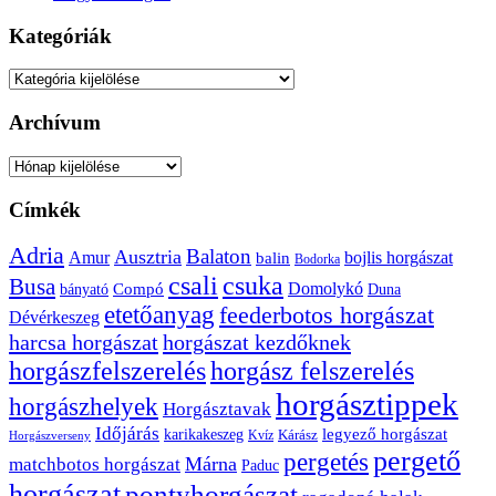
Kategóriák
Kategóriák
Archívum
Archívum
Címkék
Adria
Balaton
Ausztria
Amur
bojlis horgászat
balin
Bodorka
csuka
csali
Busa
Domolykó
bányató
Compó
Duna
etetőanyag
feederbotos horgászat
Dévérkeszeg
harcsa horgászat
horgászat kezdőknek
horgászfelszerelés
horgász felszerelés
horgásztippek
horgászhelyek
Horgásztavak
Időjárás
karikakeszeg
legyező horgászat
Kárász
Kvíz
Horgászverseny
pergető
pergetés
Márna
matchbotos horgászat
Paduc
horgászat
pontyhorgászat