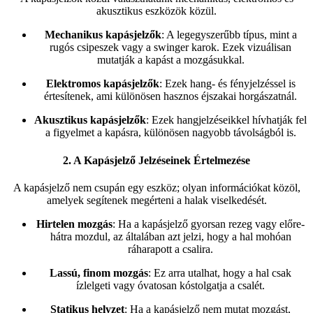
akusztikus eszközök közül.
Mechanikus kapásjelzők
: A legegyszerűbb típus, mint a
rugós csipeszek vagy a swinger karok. Ezek vizuálisan
mutatják a kapást a mozgásukkal.
Elektromos kapásjelzők
: Ezek hang- és fényjelzéssel is
értesítenek, ami különösen hasznos éjszakai horgászatnál.
Akusztikus kapásjelzők
: Ezek hangjelzéseikkel hívhatják fel
a figyelmet a kapásra, különösen nagyobb távolságból is.
2. A Kapásjelző Jelzéseinek Értelmezése
A kapásjelző nem csupán egy eszköz; olyan információkat közöl,
amelyek segítenek megérteni a halak viselkedését.
Hirtelen mozgás
: Ha a kapásjelző gyorsan rezeg vagy előre-
hátra mozdul, az általában azt jelzi, hogy a hal mohóan
ráharapott a csalira.
Lassú, finom mozgás
: Ez arra utalhat, hogy a hal csak
ízlelgeti vagy óvatosan kóstolgatja a csalét.
Statikus helyzet
: Ha a kapásjelző nem mutat mozgást,