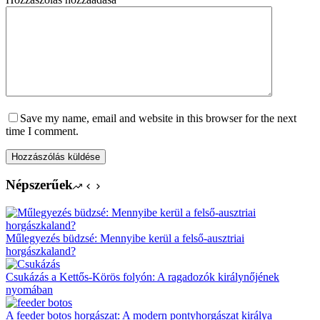
Save my name, email and website in this browser for the next
time I comment.
Hozzászólás küldése
Népszerűek
Műlegyezés büdzsé: Mennyibe kerül a felső-ausztriai
horgászkaland?
Csukázás a Kettős-Körös folyón: A ragadozók királynőjének
nyomában
A feeder botos horgászat: A modern pontyhorgászat királya