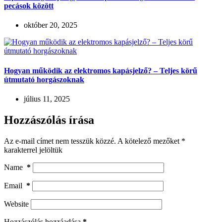
pecások között
október 20, 2025
Hogyan működik az elektromos kapásjelző? – Teljes körű
útmutató horgászoknak
július 11, 2025
Hozzászólás írása
Az e-mail címet nem tesszük közzé.
A kötelező mezőket
*
karakterrel jelöltük
Name
*
Email
*
Website
Hozzászólás hozzáadása
*