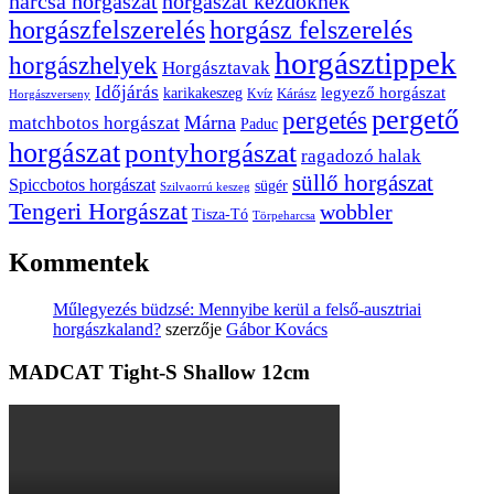
harcsa horgászat
horgászat kezdőknek
horgászfelszerelés
horgász felszerelés
horgásztippek
horgászhelyek
Horgásztavak
Időjárás
karikakeszeg
legyező horgászat
Kárász
Kvíz
Horgászverseny
pergető
pergetés
Márna
matchbotos horgászat
Paduc
horgászat
pontyhorgászat
ragadozó halak
süllő horgászat
Spiccbotos horgászat
sügér
Szilvaorrú keszeg
Tengeri Horgászat
wobbler
Tisza-Tó
Törpeharcsa
Kommentek
Műlegyezés büdzsé: Mennyibe kerül a felső-ausztriai
horgászkaland?
szerzője
Gábor Kovács
MADCAT Tight-S Shallow 12cm