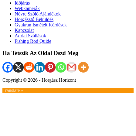
Időjárás
Webkamerák
Névre Szóló Ajándékok
Horgásztó Beküldés
Gyakran Ismételt Kérdések
Kapcsolat
Adriai Szállások
Fishing Rod Quide
Ha Tetszik Az Oldal Oszd Meg
Copyright © 2026 - Horgász Horizont
Translate »