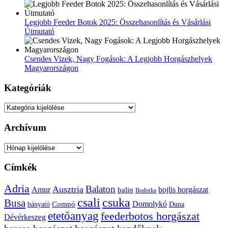
Legjobb Feeder Botok 2025: Összehasonlítás és Vásárlási
Útmutató
Csendes Vizek, Nagy Fogások: A Legjobb Horgászhelyek
Magyarországon
Kategóriák
Kategóriák
Archívum
Archívum
Címkék
Adria
Balaton
Ausztria
Amur
bojlis horgászat
balin
Bodorka
csuka
csali
Busa
Domolykó
bányató
Compó
Duna
etetőanyag
feederbotos horgászat
Dévérkeszeg