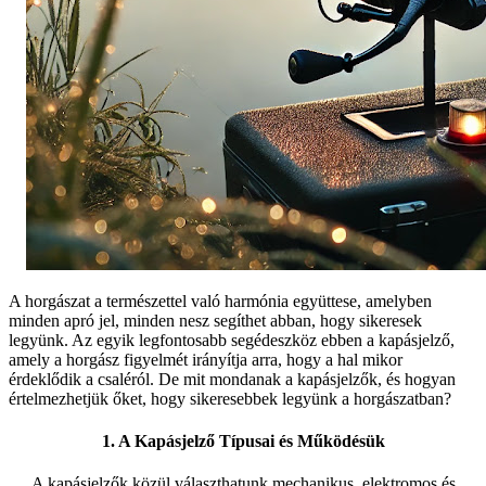
A horgászat a természettel való harmónia együttese, amelyben
minden apró jel, minden nesz segíthet abban, hogy sikeresek
legyünk. Az egyik legfontosabb segédeszköz ebben a kapásjelző,
amely a horgász figyelmét irányítja arra, hogy a hal mikor
érdeklődik a csaléról. De mit mondanak a kapásjelzők, és hogyan
értelmezhetjük őket, hogy sikeresebbek legyünk a horgászatban?
1. A Kapásjelző Típusai és Működésük
A kapásjelzők közül választhatunk mechanikus, elektromos és