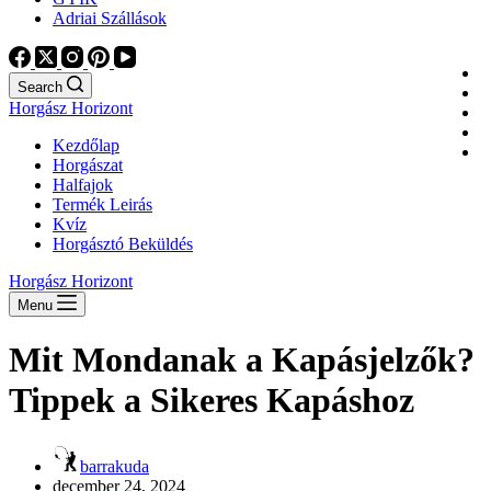
Adriai Szállások
Search
Horgász Horizont
Kezdőlap
Horgászat
Halfajok
Termék Leirás
Kvíz
Horgásztó Beküldés
Horgász Horizont
Menu
Mit Mondanak a Kapásjelzők?
Tippek a Sikeres Kapáshoz
barrakuda
december 24, 2024