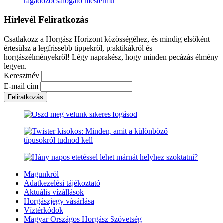
ragadozócsalogató mestermű
Hírlevél Feliratkozás
Csatlakozz a Horgász Horizont közösségéhez, és mindig elsőként
értesülsz a legfrissebb tippekről, praktikákról és
horgászélményekről! Légy naprakész, hogy minden pecázás élmény
legyen.
Keresztnév
E-mail cím
Magunkról
Adatkezelési tájékoztató
Aktuális vízállások
Horgászjegy vásárlása
Víztérkódok
Magyar Országos Horgász Szövetség