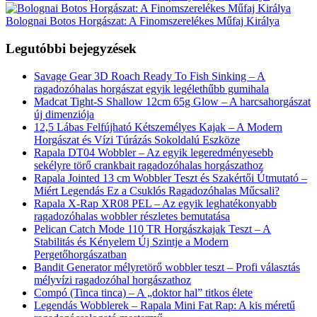
Bolognai Botos Horgászat: A Finomszerelékes Műfaj Királya
Legutóbbi bejegyzések
Savage Gear 3D Roach Ready To Fish Sinking – A
ragadozóhalas horgászat egyik legélethűbb gumihala
Madcat Tight-S Shallow 12cm 65g Glow – A harcsahorgászat
új dimenziója
12,5 Lábas Felfújható Kétszemélyes Kajak – A Modern
Horgászat és Vízi Túrázás Sokoldalú Eszköze
Rapala DT04 Wobbler – Az egyik legeredményesebb
sekélyre törő crankbait ragadozóhalas horgászathoz
Rapala Jointed 13 cm Wobbler Teszt és Szakértői Útmutató –
Miért Legendás Ez a Csuklós Ragadozóhalas Műcsali?
Rapala X-Rap XR08 PEL – Az egyik leghatékonyabb
ragadozóhalas wobbler részletes bemutatása
Pelican Catch Mode 110 TR Horgászkajak Teszt – A
Stabilitás és Kényelem Új Szintje a Modern
Pergetőhorgászatban
Bandit Generator mélyretörő wobbler teszt – Profi választás
mélyvízi ragadozóhal horgászathoz
Compó (Tinca tinca) – A „doktor hal” titkos élete
Legendás Wobblerek – Rapala Mini Fat Rap: A kis méretű