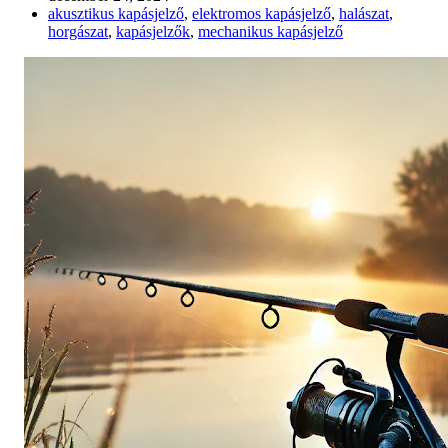
akusztikus kapásjelző
,
elektromos kapásjelző
,
halászat
,
horgászat
,
kapásjelzők
,
mechanikus kapásjelző