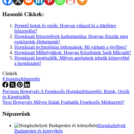
Hasonló Cikkek:
Pergető botok és orsók: Hogyan válaszd ki a tökéletes
felszerelést?
Horgászati felszerelések karbantartása: Hogyan őrizzük meg
eszközeink élettartamát?
Horgászati technológiai újdonságok: Mi várható a jövőben?
Horgászati Műhelytitkok: Hogyan Készítsünk Saját Műcsalit?
Horgászati kiegészítők: Milyen apróságok tehetik könnyebbé
a horgászatot?
Címkék
#
horgászfelszerelés
Previous
Bejegyzés
A Fenekezős Horgászfelszerelés: Botok, Orsók
és Kiegészítők
Next
Bejegyzés
Milyen Halak Foghatók Fenekezős Módszerrel?
Népszerűek
Horgászhelyek
Budapesten és környékén