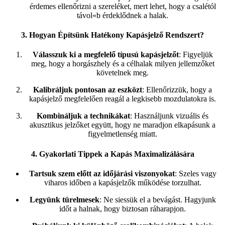
érdemes ellenőrizni a szereléket, mert lehet, hogy a csalétól
távol«b érdeklődnek a halak.
3. Hogyan Építsünk Hatékony Kapásjelző Rendszert?
Válasszuk ki a megfelelő típusú kapásjelzőt
: Figyeljük
meg, hogy a horgászhely és a célhalak milyen jellemzőket
követelnek meg.
Kalibráljuk pontosan az eszközt
: Ellenőrizzük, hogy a
kapásjelző megfelelően reagál a legkisebb mozdulatokra is.
Kombináljuk a technikákat
: Használjunk vizuális és
akusztikus jelzőket együtt, hogy ne maradjon elkapásunk a
figyelmetlenség miatt.
4. Gyakorlati Tippek a Kapás Maximalizálására
Tartsuk szem előtt az időjárási viszonyokat
: Szeles vagy
viharos időben a kapásjelzők működése torzulhat.
Legyünk türelmesek
: Ne siessük el a bevágást. Hagyjunk
időt a halnak, hogy biztosan ráharapjon.