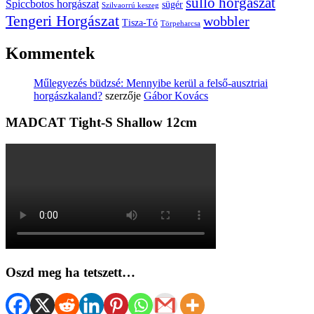
süllő horgászat
Spiccbotos horgászat
sügér
Szilvaorrú keszeg
Tengeri Horgászat
wobbler
Tisza-Tó
Törpeharcsa
Kommentek
Műlegyezés büdzsé: Mennyibe kerül a felső-ausztriai
horgászkaland?
szerzője
Gábor Kovács
MADCAT Tight-S Shallow 12cm
Oszd meg ha tetszett…