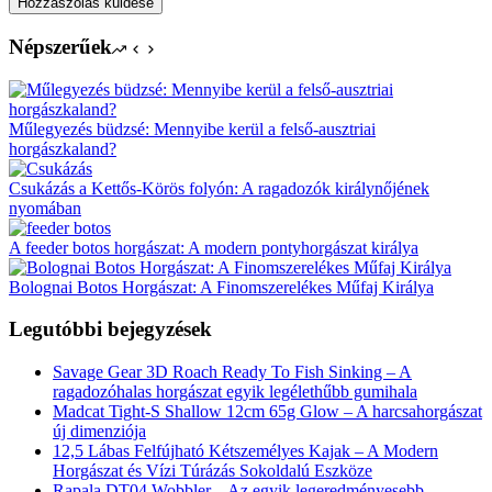
Hozzászólás küldése
Népszerűek
Műlegyezés büdzsé: Mennyibe kerül a felső-ausztriai
horgászkaland?
Csukázás a Kettős-Körös folyón: A ragadozók királynőjének
nyomában
A feeder botos horgászat: A modern pontyhorgászat királya
Bolognai Botos Horgászat: A Finomszerelékes Műfaj Királya
Legutóbbi bejegyzések
Savage Gear 3D Roach Ready To Fish Sinking – A
ragadozóhalas horgászat egyik legélethűbb gumihala
Madcat Tight-S Shallow 12cm 65g Glow – A harcsahorgászat
új dimenziója
12,5 Lábas Felfújható Kétszemélyes Kajak – A Modern
Horgászat és Vízi Túrázás Sokoldalú Eszköze
Rapala DT04 Wobbler – Az egyik legeredményesebb