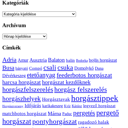
Kategóriák
Kategóriák
Archívum
Archívum
Címkék
Adria
Balaton
Ausztria
Amur
bojlis horgászat
balin
Bodorka
csuka
csali
Busa
Domolykó
bányató
Compó
Duna
etetőanyag
feederbotos horgászat
Dévérkeszeg
harcsa horgászat
horgászat kezdőknek
horgászfelszerelés
horgász felszerelés
horgásztippek
horgászhelyek
Horgásztavak
Időjárás
karikakeszeg
legyező horgászat
Kárász
Kvíz
Horgászverseny
pergető
pergetés
Márna
matchbotos horgászat
Paduc
horgászat
pontyhorgászat
ragadozó halak