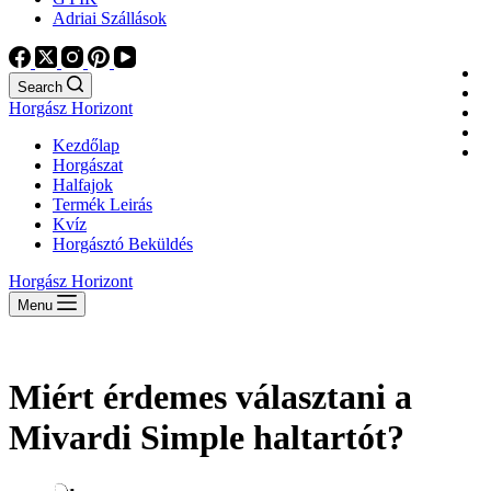
Adriai Szállások
Search
Horgász Horizont
Kezdőlap
Horgászat
Halfajok
Termék Leirás
Kvíz
Horgásztó Beküldés
Horgász Horizont
Menu
Miért érdemes választani a
Mivardi Simple haltartót?