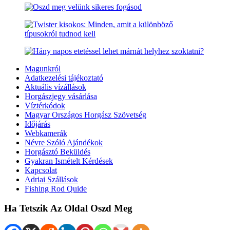
Magunkról
Adatkezelési tájékoztató
Aktuális vízállások
Horgászjegy vásárlása
Víztérkódok
Magyar Országos Horgász Szövetség
Időjárás
Webkamerák
Névre Szóló Ajándékok
Horgásztó Beküldés
Gyakran Ismételt Kérdések
Kapcsolat
Adriai Szállások
Fishing Rod Quide
Ha Tetszik Az Oldal Oszd Meg