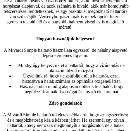
Ez a haltartó ideális választás kezdőknek, akik most ismerkednek a
horgászat alapjaival, de azok számára is kiváló, akik már komolyabb
felszereléssel rendelkeznek, és egy praktikus, megbízható haltartóra
van szükségük. Versenyhorgászoknak is remek opció, hiszen
gyorsan telepíthető és a nagyobb halmennyiséghez is megfelelő
méretű.
Hogyan használjuk helyesen?
A Mivardi Simple haltartó használata egyszerű, de néhány alapvető
lépésre érdemes figyelni:
Mindig úgy helyezzük el a haltartót, hogy a vízáramlás ne
okozzon túlzott mozgást.
Ügyeljünk rá, hogy ne zsúfoljuk túl a haltartót, ezzel
biztosítva a halak számára az optimális oxigénellátást.
Használat után mindig alaposan öblítsük le a hálót, hogy
megőrizzük annak tisztaságát és hosszú élettartamát.
Záró gondolatok
A Mivardi Simple haltartó tökéletes példa arra, hogy az egyszerűség
és a megbízhatóság kéz a kézben járhat. Ha szeretnél egy olyan
haltartót, amely nemcsak megkönnyíti a horgászatot, de a halak
biztonságáról is gondoskodik, ez a modell kiváló választás lehet