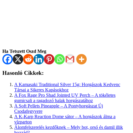
Ha Tetszett Oszd Meg
Hasonló Cikkek:
A Kamasaki Traditional Silver 15g: Horgászok Kedvenc
Társai a Sikeres Kapásokhoz
A Fox Rage Pro Shad Jointed UV Perch – A tökéletes
gumicsali a ragadozó halak horgászatához
A Soft Pellets Pineapple – A Pontyhorgászat Új
Csodafegyvere
A K-Karp Reaction Dome sátor – A horgászok álma a
vízparton
Álomfelszerelés kezdőknek – Mely bot, orsó és damil illik
hozzád?