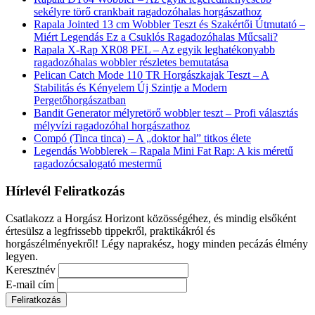
sekélyre törő crankbait ragadozóhalas horgászathoz
Rapala Jointed 13 cm Wobbler Teszt és Szakértői Útmutató –
Miért Legendás Ez a Csuklós Ragadozóhalas Műcsali?
Rapala X-Rap XR08 PEL – Az egyik leghatékonyabb
ragadozóhalas wobbler részletes bemutatása
Pelican Catch Mode 110 TR Horgászkajak Teszt – A
Stabilitás és Kényelem Új Szintje a Modern
Pergetőhorgászatban
Bandit Generator mélyretörő wobbler teszt – Profi választás
mélyvízi ragadozóhal horgászathoz
Compó (Tinca tinca) – A „doktor hal” titkos élete
Legendás Wobblerek – Rapala Mini Fat Rap: A kis méretű
ragadozócsalogató mestermű
Hírlevél Feliratkozás
Csatlakozz a Horgász Horizont közösségéhez, és mindig elsőként
értesülsz a legfrissebb tippekről, praktikákról és
horgászélményekről! Légy naprakész, hogy minden pecázás élmény
legyen.
Keresztnév
E-mail cím