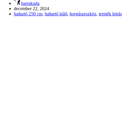
barrakuda
december 22, 2024
haltartó 250 cm
,
haltartó háló
,
horgászeszköz
,
termék leirás