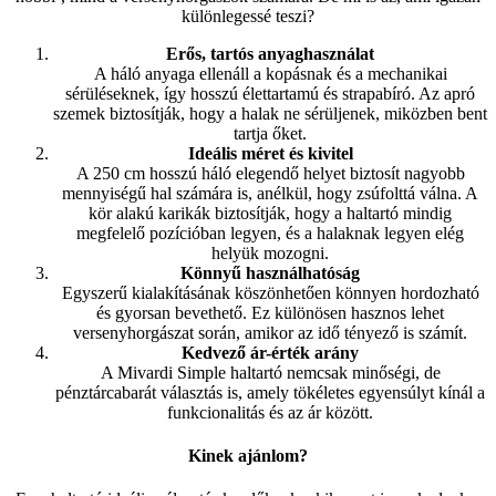
különlegessé teszi?
Erős, tartós anyaghasználat
A háló anyaga ellenáll a kopásnak és a mechanikai
sérüléseknek, így hosszú élettartamú és strapabíró. Az apró
szemek biztosítják, hogy a halak ne sérüljenek, miközben bent
tartja őket.
Ideális méret és kivitel
A 250 cm hosszú háló elegendő helyet biztosít nagyobb
mennyiségű hal számára is, anélkül, hogy zsúfolttá válna. A
kör alakú karikák biztosítják, hogy a haltartó mindig
megfelelő pozícióban legyen, és a halaknak legyen elég
helyük mozogni.
Könnyű használhatóság
Egyszerű kialakításának köszönhetően könnyen hordozható
és gyorsan bevethető. Ez különösen hasznos lehet
versenyhorgászat során, amikor az idő tényező is számít.
Kedvező ár-érték arány
A Mivardi Simple haltartó nemcsak minőségi, de
pénztárcabarát választás is, amely tökéletes egyensúlyt kínál a
funkcionalitás és az ár között.
Kinek ajánlom?