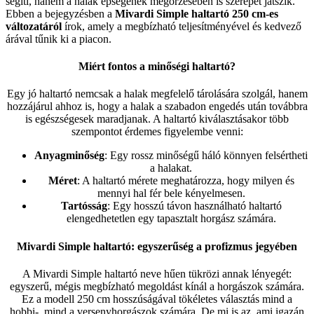
segíti, hanem a halak épségének megőrzésében is szerepet játszik.
Ebben a bejegyzésben a
Mivardi Simple haltartó 250 cm-es
változatáról
írok, amely a megbízható teljesítményével és kedvező
árával tűnik ki a piacon.
Miért fontos a minőségi haltartó?
Egy jó haltartó nemcsak a halak megfelelő tárolására szolgál, hanem
hozzájárul ahhoz is, hogy a halak a szabadon engedés után továbbra
is egészségesek maradjanak. A haltartó kiválasztásakor több
szempontot érdemes figyelembe venni:
Anyagminőség
: Egy rossz minőségű háló könnyen felsértheti
a halakat.
Méret
: A haltartó mérete meghatározza, hogy milyen és
mennyi hal fér bele kényelmesen.
Tartósság
: Egy hosszú távon használható haltartó
elengedhetetlen egy tapasztalt horgász számára.
Mivardi Simple haltartó: egyszerűség a profizmus jegyében
A Mivardi Simple haltartó neve hűen tükrözi annak lényegét:
egyszerű, mégis megbízható megoldást kínál a horgászok számára.
Ez a modell 250 cm hosszúságával tökéletes választás mind a
hobbi-, mind a versenyhorgászok számára. De mi is az, ami igazán