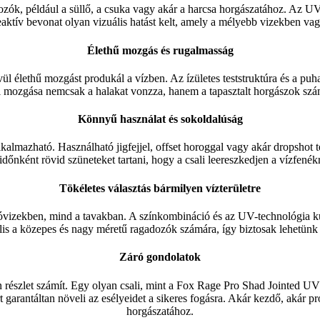
zók, például a süllő, a csuka vagy akár a harcsa horgászatához. Az UV
ív bevonat olyan vizuális hatást kelt, amely a mélyebb vizekben vagy 
Élethű mozgás és rugalmasság
ül élethű mozgást produkál a vízben. Az ízületes teststruktúra és a p
li mozgása nemcsak a halakat vonzza, hanem a tapasztalt horgászok szám
Könnyű használat és sokoldalúság
kalmazható. Használható jigfejjel, offset horoggal vagy akár dropshot 
őnként rövid szüneteket tartani, hogy a csali leereszkedjen a vízfené
Tökéletes választás bármilyen vízterületre
óvizekben, mind a tavakban. A színkombináció és az UV-technológia kü
is a közepes és nagy méretű ragadozók számára, így biztosak lehetünk be
Záró gondolatok
szlet számít. Egy olyan csali, mint a Fox Rage Pro Shad Jointed UV Pe
garantáltan növeli az esélyeidet a sikeres fogásra. Akár kezdő, akár p
horgászatához.