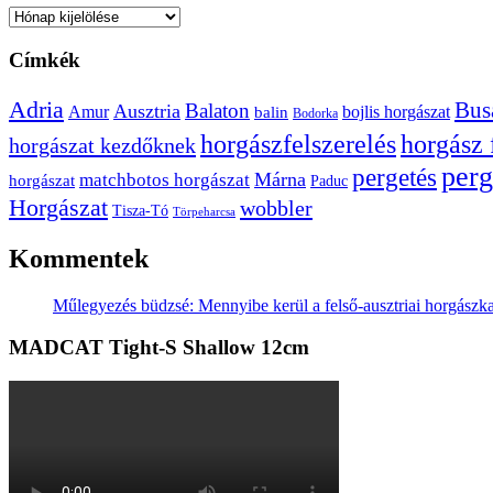
Archívum
Címkék
Adria
Bus
Balaton
Ausztria
Amur
bojlis horgászat
balin
Bodorka
horgászfelszerelés
horgász 
horgászat kezdőknek
perg
pergetés
Márna
matchbotos horgászat
horgászat
Paduc
Horgászat
wobbler
Tisza-Tó
Törpeharcsa
Kommentek
Műlegyezés büdzsé: Mennyibe kerül a felső-ausztriai horgászk
MADCAT Tight-S Shallow 12cm