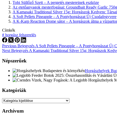
Tobi Süllőző Szett – A pergetés mestereinek eszköze
Az etetőanyagok mesterfogásai: Groundbait Ready Garlic 750
A Kamasaki Traditional Silver 15g: Horgászok Kedvenc Társa
A Soft Pellets Pineapple – A Pontyhorgászat Új Csodafegyvere
A K-Karp Reaction Dome sátor – A horgászok álma a vízparto
Címkék
#
horgász felszerelés
Previous
Bejegyzés
A Soft Pellets Pineapple – A Pontyhorgászat Új 
Next
Bejegyzés
A Kamasaki Traditional Silver 15g: Horgászok Kedv
Népszerűek
Horgászhelyek Bud
Kategóriák
Kategóriák
Archívum