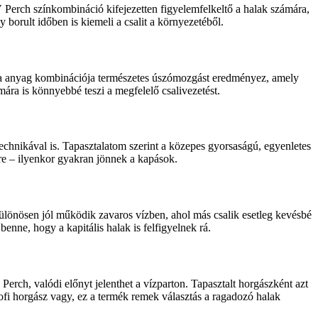
 Perch színkombináció kifejezetten figyelemfelkeltő a halak számára,
borult időben is kiemeli a csalit a környezetéből.
uha anyag kombinációja természetes úszómozgást eredményez, amely
ára is könnyebbé teszi a megfelelő csalivezetést.
technikával is. Tapasztalatom szerint a közepes gyorsaságú, egyenletes
kre – ilyenkor gyakran jönnek a kapások.
lönösen jól működik zavaros vízben, ahol más csalik esetleg kevésbé
nne, hogy a kapitális halak is felfigyelnek rá.
rch, valódi előnyt jelenthet a vízparton. Tapasztalt horgászként azt
rofi horgász vagy, ez a termék remek választás a ragadozó halak