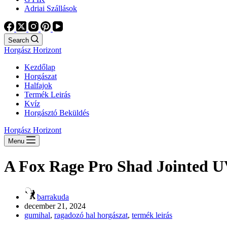
Adriai Szállások
Search
Horgász Horizont
Kezdőlap
Horgászat
Halfajok
Termék Leirás
Kvíz
Horgásztó Beküldés
Horgász Horizont
Menu
A Fox Rage Pro Shad Jointed UV
barrakuda
december 21, 2024
gumihal
,
ragadozó hal horgászat
,
termék leirás