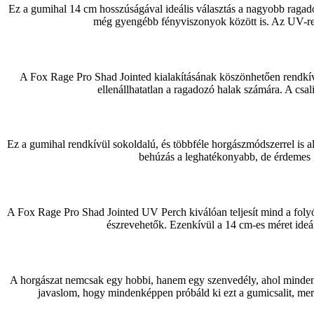
Ez a gumihal 14 cm hosszúságával ideális választás a nagyobb ragado
még gyengébb fényviszonyok között is. Az UV-reakt
A Fox Rage Pro Shad Jointed kialakításának köszönhetően rendkív
ellenállhatatlan a ragadozó halak számára. A csa
Ez a gumihal rendkívül sokoldalú, és többféle horgászmódszerrel is al
behúzás a leghatékonyabb, de érdemes id
A Fox Rage Pro Shad Jointed UV Perch kiválóan teljesít mind a foly
észrevehetők. Ezenkívül a 14 cm-es méret ideál
A horgászat nemcsak egy hobbi, hanem egy szenvedély, ahol minden ré
javaslom, hogy mindenképpen próbáld ki ezt a gumicsalit, mert 