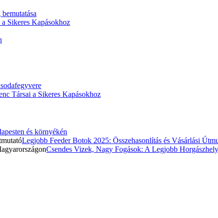
g bemutatása
i a Sikeres Kapásokhoz
n
Csodafegyvere
enc Társai a Sikeres Kapásokhoz
apesten és környékén
Legjobb Feeder Botok 2025: Összehasonlítás és Vásárlási Útmu
Csendes Vizek, Nagy Fogások: A Legjobb Horgászhel