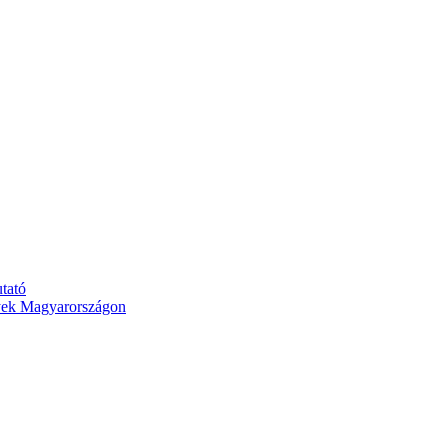
tató
yek Magyarországon