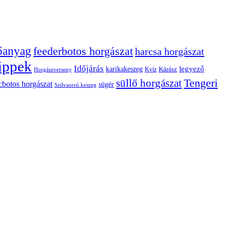
tőanyag
feederbotos horgászat
harcsa horgászat
ippek
Időjárás
karikakeszeg
legyező
Kárász
Kvíz
Horgászverseny
Tengeri
süllő horgászat
cbotos horgászat
sügér
Szilvaorrú keszeg