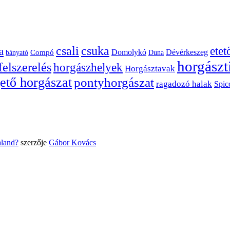
csuka
csali
ete
a
Dévérkeszeg
Domolykó
bányató
Compó
Duna
horgászt
felszerelés
horgászhelyek
Horgásztavak
ető horgászat
pontyhorgászat
ragadozó halak
Spic
aland?
szerzője
Gábor Kovács